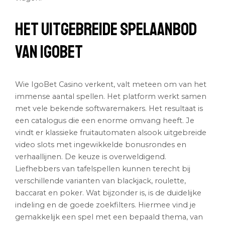
Het Uitgebreide Spelaanbod
van IgoBet
Wie IgoBet Casino verkent, valt meteen om van het
immense aantal spellen. Het platform werkt samen
met vele bekende softwaremakers. Het resultaat is
een catalogus die een enorme omvang heeft. Je
vindt er klassieke fruitautomaten alsook uitgebreide
video slots met ingewikkelde bonusrondes en
verhaallijnen. De keuze is overweldigend.
Liefhebbers van tafelspellen kunnen terecht bij
verschillende varianten van blackjack, roulette,
baccarat en poker. Wat bijzonder is, is de duidelijke
indeling en de goede zoekfilters. Hiermee vind je
gemakkelijk een spel met een bepaald thema, van