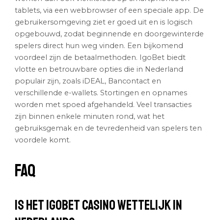
tablets, via een webbrowser of een speciale app. De
gebruikersomgeving ziet er goed uit en is logisch
opgebouwd, zodat beginnende en doorgewinterde
spelers direct hun weg vinden. Een bijkomend
voordeel zijn de betaalmethoden. IgoBet biedt
vlotte en betrouwbare opties die in Nederland
populair zijn, zoals iDEAL, Bancontact en
verschillende e-wallets. Stortingen en opnames
worden met spoed afgehandeld. Veel transacties
zijn binnen enkele minuten rond, wat het
gebruiksgemak en de tevredenheid van spelers ten
voordele komt.
FAQ
Is het IgoBet Casino wettelijk in