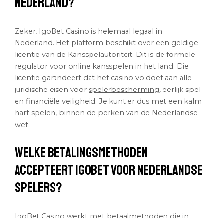
Nederland?
Zeker, IgoBet Casino is helemaal legaal in
Nederland. Het platform beschikt over een geldige
licentie van de Kansspelautoriteit. Dit is de formele
regulator voor online kansspelen in het land. Die
licentie garandeert dat het casino voldoet aan alle
juridische eisen voor
spelerbescherming
, eerlijk spel
en financiële veiligheid. Je kunt er dus met een kalm
hart spelen, binnen de perken van de Nederlandse
wet.
Welke betalingsmethoden
accepteert IgoBet voor Nederlandse
spelers?
IgoBet Casino werkt met betaalmethoden die in