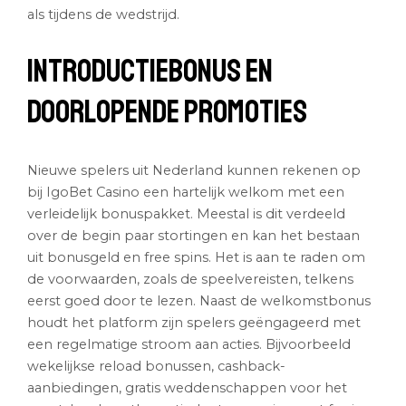
als tijdens de wedstrijd.
Introductiebonus en
Doorlopende Promoties
Nieuwe spelers uit Nederland kunnen rekenen op
bij IgoBet Casino een hartelijk welkom met een
verleidelijk bonuspakket. Meestal is dit verdeeld
over de begin paar stortingen en kan het bestaan
uit bonusgeld en free spins. Het is aan te raden om
de voorwaarden, zoals de speelvereisten, telkens
eerst goed door te lezen. Naast de welkomstbonus
houdt het platform zijn spelers geëngageerd met
een regelmatige stroom aan acties. Bijvoorbeeld
wekelijkse reload bonussen, cashback-
aanbiedingen, gratis weddenschappen voor het