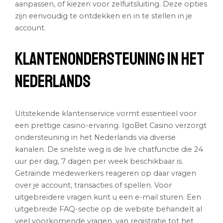
aanpassen, of kiezen voor zelfuitsluiting. Deze opties
zijn eenvoudig te ontdekken en in te stellen in je
account.
Klantenondersteuning in het
Nederlands
Uitstekende klantenservice vormt essentieel voor
een prettige casino-ervaring. IgoBet Casino verzorgt
ondersteuning in het Nederlands via diverse
kanalen. De snelste weg is de live chatfunctie die 24
uur per dag, 7 dagen per week beschikbaar is.
Getrainde medewerkers reageren op daar vragen
over je account, transacties of spellen. Voor
uitgebreidere vragen kunt u een e-mail sturen. Een
uitgebreide FAQ-sectie op de website behandelt al
veel voorkomende vragen, van registratie tot het