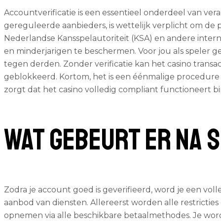
Accountverificatie is een essentieel onderdeel van vera
gereguleerde aanbieders, is wettelijk verplicht om de p
Nederlandse Kansspelautoriteit (KSA) en andere intern
en minderjarigen te beschermen. Voor jou als speler g
tegen derden. Zonder verificatie kan het casino transa
geblokkeerd. Kortom, het is een éénmalige procedure
zorgt dat het casino volledig compliant functioneert b
Wat gebeurt er na s
Zodra je account goed is geverifieerd, word je een vol
aanbod van diensten. Allereerst worden alle restricti
opnemen via alle beschikbare betaalmethodes. Je word