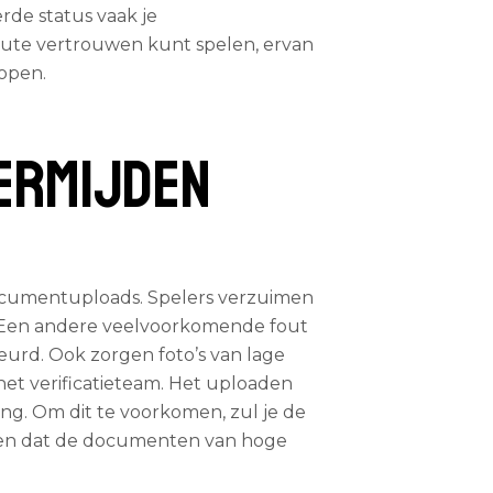
rde status vaak je
olute vertrouwen kunt spelen, ervan
lopen.
vermijden
documentuploads. Spelers verzuimen
is. Een andere veelvoorkomende fout
urd. Ook zorgen foto’s van lage
 het verificatieteam. Het uploaden
zing. Om dit te voorkomen, zul je de
eren dat de documenten van hoge