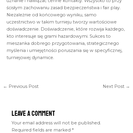
uznanie i nawiązać cenne kontakty. Wszystko to przy
ścisłym zachowaniu zasad bezpieczeństwa i fair play.
Niezależnie od końcowego wyniku, samo
uczestnictwo w takim turnieju tworzy wartościowe
doświadczenie. Doświadczenie, które rozwija każdego,
kto interesuje się grami hazardowymi. Sukces to
mieszanka dobrego przygotowania, strategicznego
myślenia i umiejętności poruszania się w specyficznej,
turniejowej dynamice.
←
Previous Post
Next Post
→
Leave a Comment
Your email address will not be published.
Required fields are marked
*