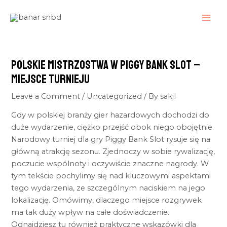
Skip
MAI
to
ME
content
Polskie Mistrzostwa w Piggy Bank Slot –
Miejsce Turnieju
Leave a Comment
/
Uncategorized
/ By
sakil
Gdy w polskiej branży gier hazardowych dochodzi do
duże wydarzenie, ciężko przejść obok niego obojętnie.
Narodowy turniej dla gry Piggy Bank Slot rysuje się na
główną atrakcję sezonu. Zjednoczy w sobie rywalizację,
poczucie wspólnoty i oczywiście znaczne nagrody. W
tym tekście pochylimy się nad kluczowymi aspektami
tego wydarzenia, ze szczególnym naciskiem na jego
lokalizację. Omówimy, dlaczego miejsce rozgrywek
ma tak duży wpływ na całe doświadczenie.
Odnajdziesz tu również praktyczne wskazówki dla