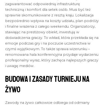
zagwarantować odpowiednią infrastrukturę
techniczną i komfort dla setek osób. Musi być też
sprawnie skomunikowane z resztą kraju. Lokalizacja
bezpośrednio wpływa na koszty udziału, plan podróży
i finalne wrażenia z całego weekendu. Organizatorzy,
stawiając na prestiżowy obiekt, inwestują w
doświadczenia graczy. To wkład, która przekłada się na
emocje podczas gry i na poczucie uczestnictwa w
czymś wyjątkowym. To także sprawa wizerunku –
renomowana hala konferencyjna przydaje wydarzeniu
profesjonalny wyraz, który zachęca najlepszych graczy
i uwagę mediów.
Budowa i Zasady Turnieju na
Żywo
Zawody na żywo całkowicie odbiega od odmiany