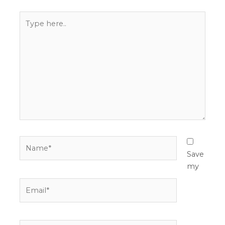
Type
here..
Name*
Save
my
Email*