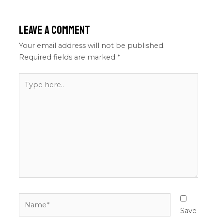
Leave a Comment
Your email address will not be published.
Required fields are marked
*
Type
here..
Name*
Save