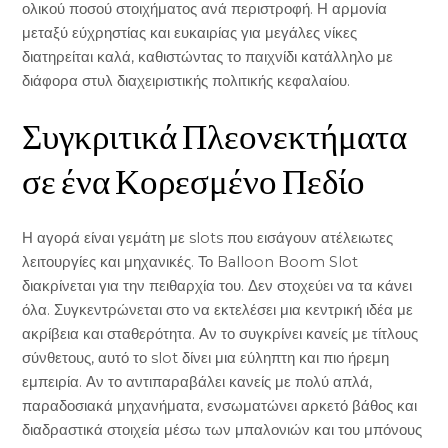
ολικού ποσού στοιχήματος ανά περιστροφή. Η αρμονία
μεταξύ εύχρηστίας και ευκαιρίας για μεγάλες νίκες
διατηρείται καλά, καθιστώντας το παιχνίδι κατάλληλο με
διάφορα στυλ διαχειριστικής πολιτικής κεφαλαίου.
Συγκριτικά Πλεονεκτήματα
σε ένα Κορεσμένο Πεδίο
Η αγορά είναι γεμάτη με slots που εισάγουν ατέλειωτες
λειτουργίες και μηχανικές. Το Balloon Boom Slot
διακρίνεται για την πειθαρχία του. Δεν στοχεύει να τα κάνει
όλα. Συγκεντρώνεται στο να εκτελέσει μια κεντρική ιδέα με
ακρίβεια και σταθερότητα. Αν το συγκρίνει κανείς με τίτλους
σύνθετους, αυτό το slot δίνει μια εύληπτη και πιο ήρεμη
εμπειρία. Αν το αντιπαραβάλει κανείς με πολύ απλά,
παραδοσιακά μηχανήματα, ενσωματώνει αρκετό βάθος και
διαδραστικά στοιχεία μέσω των μπαλονιών και του μπόνους