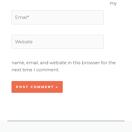
my
Email*
Website
name, email, and website in this browser for the
next time I comment.