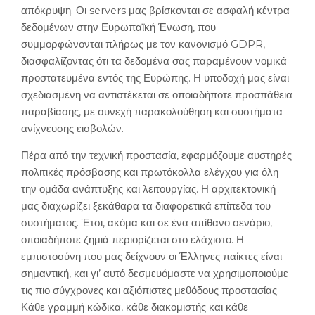
απόκρυψη. Οι servers μας βρίσκονται σε ασφαλή κέντρα
δεδομένων στην Ευρωπαϊκή Ένωση, που
συμμορφώνονται πλήρως με τον κανονισμό GDPR,
διασφαλίζοντας ότι τα δεδομένα σας παραμένουν νομικά
προστατευμένα εντός της Ευρώπης. Η υποδοχή μας είναι
σχεδιασμένη να αντιστέκεται σε οποιαδήποτε προσπάθεια
παραβίασης, με συνεχή παρακολούθηση και συστήματα
ανίχνευσης εισβολών.
Πέρα από την τεχνική προστασία, εφαρμόζουμε αυστηρές
πολιτικές πρόσβασης και πρωτόκολλα ελέγχου για όλη
την ομάδα ανάπτυξης και λειτουργίας. Η αρχιτεκτονική
μας διαχωρίζει ξεκάθαρα τα διαφορετικά επίπεδα του
συστήματος. Έτσι, ακόμα και σε ένα απίθανο σενάριο,
οποιαδήποτε ζημιά περιορίζεται στο ελάχιστο. Η
εμπιστοσύνη που μας δείχνουν οι Έλληνες παίκτες είναι
σημαντική, και γι’ αυτό δεσμευόμαστε να χρησιμοποιούμε
τις πιο σύγχρονες και αξιόπιστες μεθόδους προστασίας.
Κάθε γραμμή κώδικα, κάθε διακομιστής και κάθε