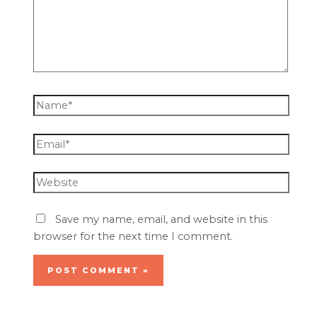
Save my name, email, and website in this
browser for the next time I comment.