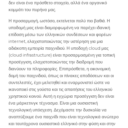
δεν είναι ένα πρόσθετο στοιχείο, αλλά ένα οργανικό
κομμάτι του πυρήνα μας.
Η προσαρμογή, ωστόσο, εκτείνεται πολύ πιο βαθιά. Η
υποδομή μας είναι διαμορφωμένη να παρέχει ιδανική
επίδοση μέσω των ελληνικών συνδέσεων και φορέων
internet, ελαχιστοποιώντας την υστέρηση για μια
αδιάκοπη εμπειρία παιχνιδιού. Η υποδοχή cloud μας
(cloud infrastructure) είναι προσαρμοσμένη για τοπική
προσέγγιση, ελαχιστοποιώντας την διαδρομή που
διανύουν τα πληροφορίες. Επιπρόσθετα, η οικονομική
δομή του παιχνιδιού, όπως οι πίνακες αποδόσεων και οι
συντελεστές, έχει μελετηθεί και εναρμονιστεί ώστε να
ικανοποιεί στις γούστα και τις απαιτήσεις του ελληνικού
χρηστικού κοινού. Αυτή η εγχώρια προσέγγιση δεν είναι
ένα μάρκετινγκ τέχνασμα. Είναι μια ουσιαστική
τεχνολογική υπόσχεση. Δεχόμαστε την δυσκολία να
αναπτύξουμε ένα παιχνίδι που είναι τεχνολογικά ανώτερο
και ταυτόχρονα ουσιαστικά ελληνικό στην φύση και στην