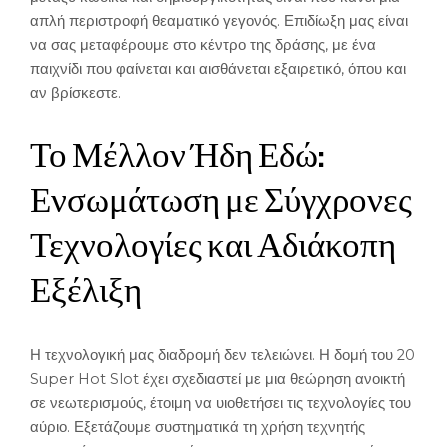
απλή περιστροφή θεαματικό γεγονός. Επιδίωξη μας είναι
να σας μεταφέρουμε στο κέντρο της δράσης, με ένα
παιχνίδι που φαίνεται και αισθάνεται εξαιρετικό, όπου και
αν βρίσκεστε.
Το Μέλλον Ήδη Εδώ:
Ενσωμάτωση με Σύγχρονες
Τεχνολογίες και Αδιάκοπη
Εξέλιξη
Η τεχνολογική μας διαδρομή δεν τελειώνει. Η δομή του 20
Super Hot Slot έχει σχεδιαστεί με μια θεώρηση ανοικτή
σε νεωτερισμούς, έτοιμη να υιοθετήσει τις τεχνολογίες του
αύριο. Εξετάζουμε συστηματικά τη χρήση τεχνητής