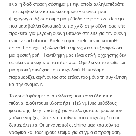
είναι η διαδικτυακή σύστημα με την οποία αλληλεπιδράτε
– το περιβάλλον κατασκευασμένο για άνεση και
ψυχαγωγία. Αξιοποιούμε μια μέθοδο responsive design
που μεταβάλλει δυναμικά το παιχνίδι στην οθόνη σας, είτε
πρόκειται για μεγάλη οθόνη υπολογιστή είτε για την οθόνη
ενός smartphone. Κάθε κουμπί, κάθε μενού και κάθε
animation έχει αξιολογηθεί πλήρως για να εξασφαλίσει
μια φυσική ροή. Η αντίληψη μας είναι απλή: ο χρήστης δεν
οφείλει να σκέφτεται το interface. Οφείλει να το νιώθει ως
μια φυσική συνέχεια του παιχνιδιού. Η υποδομή
παραμερίζει, αφήνοντας στο επίκεντρο μόνο τη συγκίνηση
και την αναμονή.
Το κρυφό φάση είναι ο κώδικας που κάνει όλα αυτά
πιθανά. Διαθέτουμε υλοποιήσει εξελιγμένες μεθόδους
φόρτωσης (lazy loading) για να ελαχιστοποιήσουμε τον
χρόνο έναρξης, ώστε να μπαίνετε στο παιχνίδι μέσα σε
δευτερόλεπτα. Οι μηχανισμοί caching μας κρατούν τα
γραφικά και τους ήχους έτοιμα για στιγμιαία πρόσβαση,