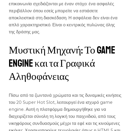
επικοινωνία σχεδιάζονται με έναν στόχο: ένα ασφαλές
περιβάλλον όπου εσείς μπορείτε να εστιάσετε
αποκλειστικά στη διασκέδαση. Η ασφάλεια δεν είναι ένα
απλό χαρακτηριστικό. Είναι ο κεντρικός πυλώνας όλης
της δράσης μας.
Μυστική Μηχανή: Το Game
Engine και τα Γραφικά
Αληθοφάνειας
Πίσω από τα ζωντανά χρώματα και τις δυναμικές κινήσεις
του 20 Super Hot Slot, λειτουργεί ένα ισχυρό game
engine. Αυτή η πλατφόρμα δημιουργήθηκε για να
διαχειρίζεται σύνολη τη λογική του παιχνιδιού, από τους
νικηφόρους συνδυασμούς μέχρι τα εφέ και τις κινούμενες
εικόνες. Χρησιμοποιούμε τεχνολογίες όπως η HTML5 και