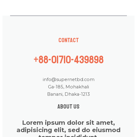
Contact
+88-01710-439898
info@supernetbd.com
Ga-185, Mohakhali
Banani, Dhaka-1213
About us
Lorem ipsum dolor sit amet,
adipisicing elit, sed do eiusmod