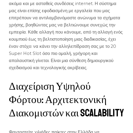
ακόμα και με ασταθείς συνδέσεις internet. Η σύστημα
μας είναι επίσης εφοδιασμένη με εργαλεία που μας
επιτρέπουν να αντιλαμβανόμαστε ανώνυμα τα σχήματα
χρήσης, βοηθώντας μας να βελτιώνουμε συνεχώς την
εμπειρία. Κάθε αλλαγή που κάνουμε, από τη αλλαγή ενός
κουμπιού έως τη βελτιστοποίηση μιας διαδικασίας, έχει
έναν στόχο: να κάνει την αλληλεπίδραση σας με το 20
Super Hot Slot όσο πιο ομαλή, γρήγορη και
απολαυστική γίνεται. Είναι μια σύνθεση δημιουργικού
σχεδιασμού και τεχνολογικής ακρίβειας.
Διαχείριση Υψηλού
Φόρτου: Αρχιτεκτονική
Διακομιστών και Scalability
Φανταστείτε χιλιάδες παίκτες στην Ελλάδα να