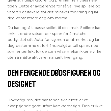
gevinstmultiplikatorer og premier fremvises hele
tiden. Dette er avgjørende for så vel nye spillere og
veteran deltakere, for det minsker forvirring og lar
deg konsentrere deg om moroa.
Du kan også tilpasse spillet til din smak. Spillere kan
enkelt endre satsen per spinn for å matche
budsjettet sitt. Auto-funksjonen er utmerket og lar
deg bestemme et forhåndsvalgt antall spinn, noe
som er perfekt for de som vil se mekanikkene virke
uten å måtte aktivere manuelt hver gang.
Den Fengende Dødsfiguren og
Designet
Hovedfiguren, det dansende skjelettet, er et
eksepsjonelt godt utført karakterdesign. Den er ikke