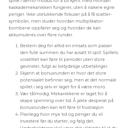
spille i demo-modus for å bli kjent med hvordan
kaskademekanikken fungerer, uten å risikere egne
penger. Ikke utelukkende fokuser på å få scatter-
symboler, men studer hvordan multiplikator-
bombene oppfører seg og hvordan de kan
akkumuleres over flere runder.
Bestem deg for alltid en innsats som passer
den fulle summen du har avsatt til spill. Spillets
volatilitet kan føre til perioder uten store
gevinster, fulgt av betydelige utbetalinger.
Skjønn at bonusrunden er hvor det store
potensialet befinner seg, men at det normale
spillet i seg selv er laget for å være moro.
Vær tålmodig. Mekanikkene er laget for å
skape spenning over tid. Å jakte desperat på
bonusrunden kan lett føre til frustrasjon.
Planlegg hvor mye tid og penger du vil
investere før du starter, og følg det.