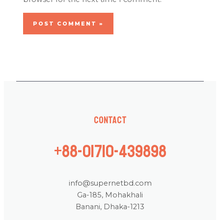
Contact
+88-01710-439898
info@supernetbd.com
Ga-185, Mohakhali
Banani, Dhaka-1213