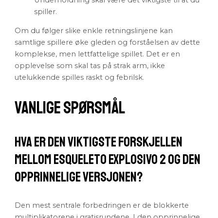
Underholdning skal være det viktigste til at du
spiller.
Om du følger slike enkle retningslinjene kan
samtlige spillere øke gleden og forståelsen av dette
komplekse, men lettfattelige spillet. Det er en
opplevelse som skal tas på strak arm, ikke
utelukkende spilles raskt og febrilsk.
Vanlige spørsmål
Hva er den viktigste forskjellen
mellom Esqueleto Explosivo 2 og den
opprinnelige versjonen?
Den mest sentrale forbedringen er de blokkerte
multiplikatorene i gratisrundene. I den opprinnelige