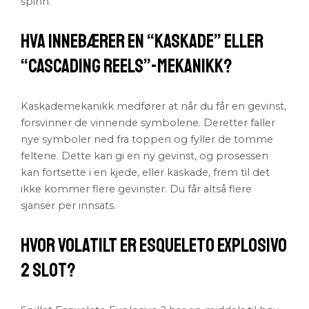
spinn.
Hva innebærer en “kaskade” eller
“cascading reels”-mekanikk?
Kaskademekanikk medfører at når du får en gevinst,
forsvinner de vinnende symbolene. Deretter faller
nye symboler ned fra toppen og fyller de tomme
feltene. Dette kan gi en ny gevinst, og prosessen
kan fortsette i en kjede, eller kaskade, frem til det
ikke kommer flere gevinster. Du får altså flere
sjanser per innsats.
Hvor volatilt er Esqueleto Explosivo
2 Slot?