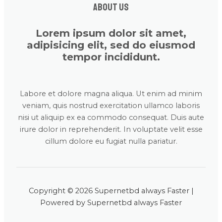
About us
Lorem ipsum dolor sit amet,
adipisicing elit, sed do eiusmod
tempor incididunt.
Labore et dolore magna aliqua. Ut enim ad minim
veniam, quis nostrud exercitation ullamco laboris
nisi ut aliquip ex ea commodo consequat. Duis aute
irure dolor in reprehenderit. In voluptate velit esse
cillum dolore eu fugiat nulla pariatur.
Copyright © 2026 Supernetbd always Faster |
Powered by Supernetbd always Faster