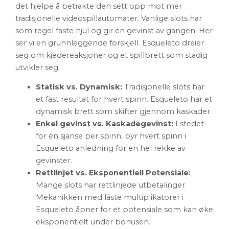
det hjelpe å betrakte den sett opp mot mer
tradisjonelle videospillautomater. Vanlige slots har
som regel faste hjul og gir én gevinst av gangen. Her
ser vi en grunnleggende forskjell. Esqueleto dreier
seg om kjedereaksjoner og et spillbrett som stadig
utvikler seg.
Statisk vs. Dynamisk:
Tradisjonelle slots har
et fast resultat for hvert spinn. Esqueleto har et
dynamisk brett som skifter gjennom kaskader.
Enkel gevinst vs. Kaskadegevinst:
I stedet
for én sjanse per spinn, byr hvert spinn i
Esqueleto anledning for en hel rekke av
gevinster.
Rettlinjet vs. Eksponentiell Potensiale:
Mange slots har rettlinjede utbetalinger.
Mekanikken med låste multiplikatorer i
Esqueleto åpner for et potensiale som kan øke
eksponentielt under bonusen.