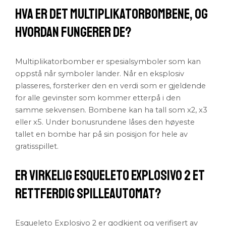
Hva er det multiplikatorbombene, og
hvordan fungerer de?
Multiplikatorbomber er spesialsymboler som kan
oppstå når symboler lander. Når en eksplosiv
plasseres, forsterker den en verdi som er gjeldende
for alle gevinster som kommer etterpå i den
samme sekvensen. Bombene kan ha tall som x2, x3
eller x5. Under bonusrundene låses den høyeste
tallet en bombe har på sin posisjon for hele av
gratisspillet.
Er virkelig Esqueleto Explosivo 2 et
rettferdig spilleautomat?
Esqueleto Explosivo 2 er godkjent og verifisert av