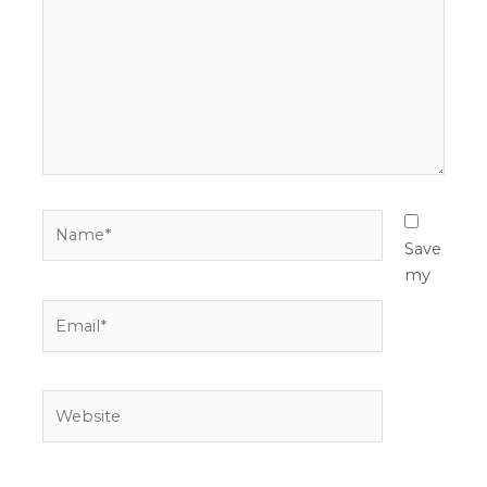
Name*
Save
my
Email*
Website