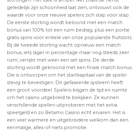
geleidelijk zijn schoonheid laat zien, ontvouwt ook de
waarde voor onze nieuwe spelers zich stap voor stap.
De eerste storting wordt beloond met een match
bonus van 100% tot een ruim bedrag, plus een portie
gratis spins voor enkele van onze populairste fruitslots.
Bij de tweede storting wacht opnieuw een match
bonus, iets lager in percentage maar nog steeds zeer
ruim, verrijkt met weer een set spins. De derde
storting wordt gekroond met een finale match bonus.
Die is ontworpen om het startkapitaal van de speler
stevig te bevestigen. Dit gefaseerde systeem heeft
een groot voordeel. Spelers krijgen de tijd en ruimte
om het casino uitgebreid te bekijken. Ze kunnen
verschillende spellen uitproberen met het extra
speelgeld en zo Betamo Casino echt ervaren. Het is
een veel warmere en uitgebreidere welkom dan een
eenmalige, alles-of-niets promotie.