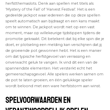
herfstthemaslots. Denk aan spellen met titels als
‘Mystery of the Fall’ of ‘Harvest Festival’. Het is een
gedeelde jackpot waar iedereen die op deze spellen
speelt automatisch aan bijdraagt en een kans maakt
om te winnen. De jackpot wordt niet op een vast
moment, maar op willekeurige tijdstippen tijdens de
promotie gekraakt. Dit betekent dat bij elke spin die je
doet, er plotseling een melding kan verschijnen dat jij
de groeiende pot gewonnen hebt. Het is een manier
om dat typische herfstgevoel van verrassing en
onverwacht geluk te vangen. Ik vind dit een van de
spannendste elementen. Het versterkt echt het
gemeenschapsgevoel. Alle spelers werken samen om
de pot te laten groeien, en één gelukkige speler
wordt beloond met een ware herfststorm aan winst.
Spelvoorwaarden en