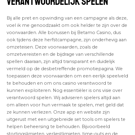
Verantwoordelijk Spelen
Bij alle pret en opwinding van een campagne als deze,
voel ik me genoodzaakt om ook helder te zijn over de
voorwaarden. Alle bonussen bij Betamo Casino, dus
ook tijdens deze herfstcampagne, zijn onderhevig aan
omzeteisen. Deze voorwaarden, zoals de
omzetvereisten en de bijdrage van verschillende
spellen daaraan, zijn altijd transparant en duidelijk
vermeld op de desbetreffende promotiepagina. We
toepassen deze voorwaarden om een eerlijk speelveld
te behouden en om ons casino verantwoord te
kunnen exploiteren. Nog essentiëler is ons visie over
verantwoord spelen. Wij adviseren spelers altijd aan
om alleen voor hun vermaak te spelen, met geld dat
ze kunnen verliezen. Onze app en website zijn
uitgerust met een uitgebreide set tools om spelers te
helpen beheersing te behouden. Bijvoorbeeld
stortingslimieten, verliestlimieten, time-outs en de