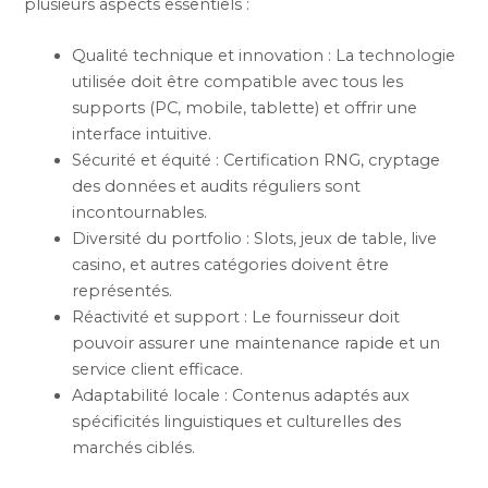
plusieurs aspects essentiels :
Qualité technique et innovation : La technologie
utilisée doit être compatible avec tous les
supports (PC, mobile, tablette) et offrir une
interface intuitive.
Sécurité et équité : Certification RNG, cryptage
des données et audits réguliers sont
incontournables.
Diversité du portfolio : Slots, jeux de table, live
casino, et autres catégories doivent être
représentés.
Réactivité et support : Le fournisseur doit
pouvoir assurer une maintenance rapide et un
service client efficace.
Adaptabilité locale : Contenus adaptés aux
spécificités linguistiques et culturelles des
marchés ciblés.