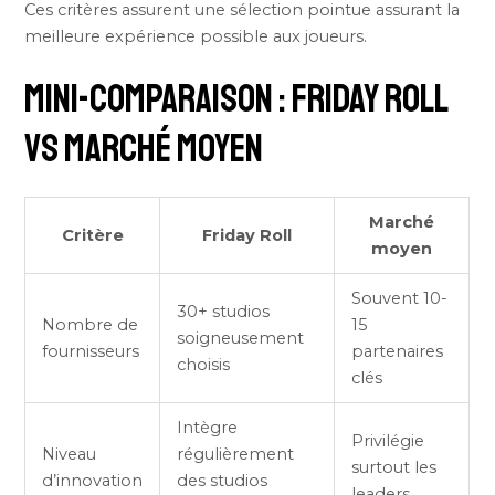
Ces critères assurent une sélection pointue assurant la
meilleure expérience possible aux joueurs.
Mini-comparaison : Friday Roll
vs marché moyen
Marché
Critère
Friday Roll
moyen
Souvent 10-
30+ studios
Nombre de
15
soigneusement
fournisseurs
partenaires
choisis
clés
Intègre
Privilégie
Niveau
régulièrement
surtout les
d’innovation
des studios
leaders