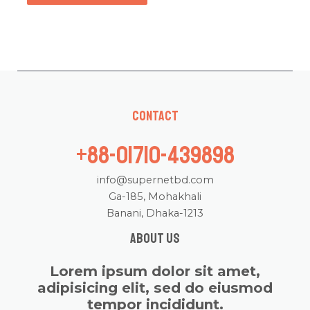
Contact
+88-01710-439898
info@supernetbd.com
Ga-185, Mohakhali
Banani, Dhaka-1213
About us
Lorem ipsum dolor sit amet,
adipisicing elit, sed do eiusmod
tempor incididunt.