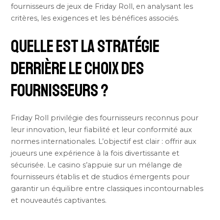
fournisseurs de jeux de Friday Roll, en analysant les
critères, les exigences et les bénéfices associés.
Quelle est la stratégie
derrière le choix des
fournisseurs ?
Friday Roll privilégie des fournisseurs reconnus pour
leur innovation, leur fiabilité et leur conformité aux
normes internationales. L’objectif est clair : offrir aux
joueurs une expérience à la fois divertissante et
sécurisée. Le casino s’appuie sur un mélange de
fournisseurs établis et de studios émergents pour
garantir un équilibre entre classiques incontournables
et nouveautés captivantes.