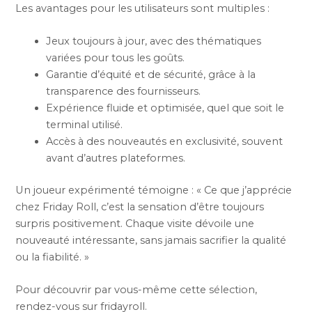
Les avantages pour les utilisateurs sont multiples :
Jeux toujours à jour, avec des thématiques
variées pour tous les goûts.
Garantie d’équité et de sécurité, grâce à la
transparence des fournisseurs.
Expérience fluide et optimisée, quel que soit le
terminal utilisé.
Accès à des nouveautés en exclusivité, souvent
avant d’autres plateformes.
Un joueur expérimenté témoigne : « Ce que j’apprécie
chez Friday Roll, c’est la sensation d’être toujours
surpris positivement. Chaque visite dévoile une
nouveauté intéressante, sans jamais sacrifier la qualité
ou la fiabilité. »
Pour découvrir par vous-même cette sélection,
rendez-vous sur
fridayroll
.