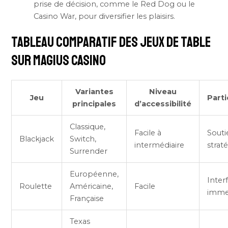
prise de décision, comme le Red Dog ou le
Casino War, pour diversifier les plaisirs.
Tableau comparatif des jeux de table
sur Magius Casino
Variantes
Niveau
Jeu
Parti
principales
d’accessibilité
Classique,
Facile à
Souti
Blackjack
Switch,
intermédiaire
strat
Surrender
Européenne,
Inter
Roulette
Américaine,
Facile
imme
Française
Texas