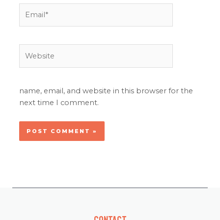
Email*
Website
name, email, and website in this browser for the
next time I comment.
Contact