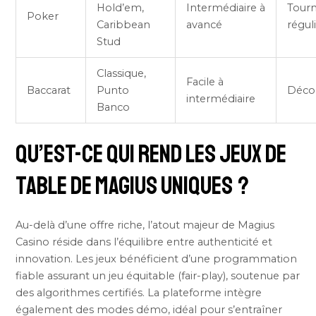
Hold’em,
Intermédiaire à
Tourn
Poker
Caribbean
avancé
régul
Stud
Classique,
Facile à
Baccarat
Punto
Décor
intermédiaire
Banco
Qu’est-ce qui rend les jeux de
table de Magius uniques ?
Au-delà d’une offre riche, l’atout majeur de Magius
Casino réside dans l’équilibre entre authenticité et
innovation. Les jeux bénéficient d’une programmation
fiable assurant un jeu équitable (fair-play), soutenue par
des algorithmes certifiés. La plateforme intègre
également des modes démo, idéal pour s’entraîner