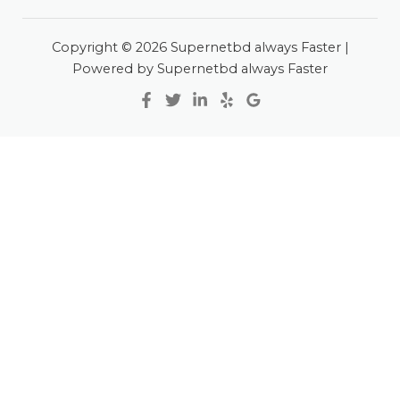
Copyright © 2026 Supernetbd always Faster |
Powered by Supernetbd always Faster