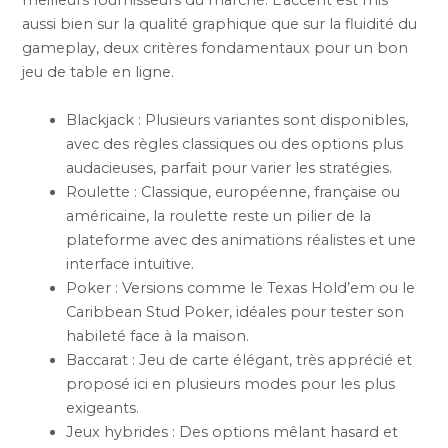
meilleurs fournisseurs du marché. L’accent est mis
aussi bien sur la qualité graphique que sur la fluidité du
gameplay, deux critères fondamentaux pour un bon
jeu de table en ligne.
Blackjack : Plusieurs variantes sont disponibles,
avec des règles classiques ou des options plus
audacieuses, parfait pour varier les stratégies.
Roulette : Classique, européenne, française ou
américaine, la roulette reste un pilier de la
plateforme avec des animations réalistes et une
interface intuitive.
Poker : Versions comme le Texas Hold’em ou le
Caribbean Stud Poker, idéales pour tester son
habileté face à la maison.
Baccarat : Jeu de carte élégant, très apprécié et
proposé ici en plusieurs modes pour les plus
exigeants.
Jeux hybrides : Des options mêlant hasard et