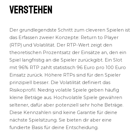
verstehen
Der grundlegendste Schritt zum cleveren Spielen ist
das Erfassen zweier Konzepte: Return to Player
(RTP) und Volatilität. Der RTP-Wert zeigt den
theoretischen Prozentsatz der Einsätze an, den ein
Spiel langfristig an die Spieler zurückgibt. Ein Slot
mit 96% RTP zahlt statistisch 96 Euro pro 100 Euro
Einsatz zurück. Höhere RTPs sind für den Spieler
prinzipiell besser. Die Volatilität definiert das
Risikoprofil. Niedrig volatile Spiele geben häufig
kleine Beträge aus. Hochvolatile Spiele gewähren
seltener, dafür aber potenziell sehr hohe Beträge.
Diese Kennzahlen sind keine Garantie für deine
nächste Spielsitzung. Sie bieten dir aber eine
fundierte Basis für deine Entscheidung.