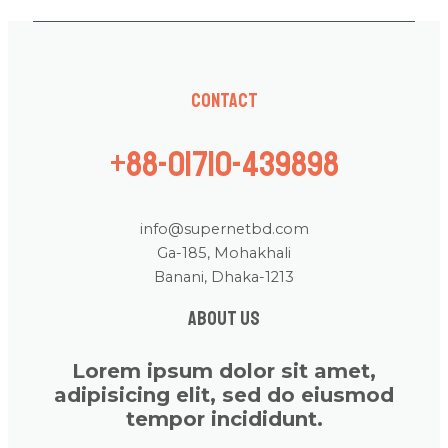
Contact
+88-01710-439898
info@supernetbd.com
Ga-185, Mohakhali
Banani, Dhaka-1213
About us
Lorem ipsum dolor sit amet,
adipisicing elit, sed do eiusmod
tempor incididunt.