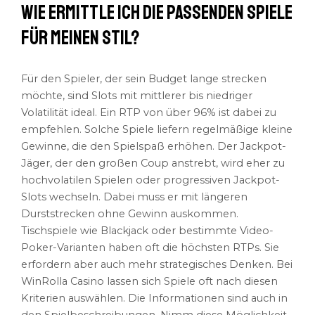
Wie ermittle ich die passenden Spiele
für meinen Stil?
Für den Spieler, der sein Budget lange strecken
möchte, sind Slots mit mittlerer bis niedriger
Volatilität ideal. Ein RTP von über 96% ist dabei zu
empfehlen. Solche Spiele liefern regelmäßige kleine
Gewinne, die den Spielspaß erhöhen. Der Jackpot-
Jäger, der den großen Coup anstrebt, wird eher zu
hochvolatilen Spielen oder progressiven Jackpot-
Slots wechseln. Dabei muss er mit längeren
Durststrecken ohne Gewinn auskommen.
Tischspiele wie Blackjack oder bestimmte Video-
Poker-Varianten haben oft die höchsten RTPs. Sie
erfordern aber auch mehr strategisches Denken. Bei
WinRolla Casino lassen sich Spiele oft nach diesen
Kriterien auswählen. Die Informationen sind auch in
den Spielbeschreibungen. Nimm diese Möglichkeit.