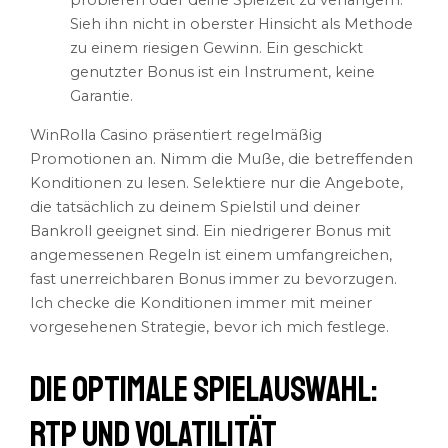
probieren oder deine Spielzeit zu verlängern.
Sieh ihn nicht in oberster Hinsicht als Methode
zu einem riesigen Gewinn. Ein geschickt
genutzter Bonus ist ein Instrument, keine
Garantie.
WinRolla Casino präsentiert regelmäßig
Promotionen an. Nimm die Muße, die betreffenden
Konditionen zu lesen. Selektiere nur die Angebote,
die tatsächlich zu deinem Spielstil und deiner
Bankroll geeignet sind. Ein niedrigerer Bonus mit
angemessenen Regeln ist einem umfangreichen,
fast unerreichbaren Bonus immer zu bevorzugen.
Ich checke die Konditionen immer mit meiner
vorgesehenen Strategie, bevor ich mich festlege.
Die optimale Spielauswahl:
RTP und Volatilität