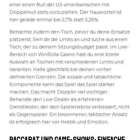
einer einen Null der US-amerikanischen mit
Doppelnull stets vorzuziehen. Der Hausvorteil ist
hier gerade einmal bei 2,7% statt 5,26%.
Betrachte zudem den Tisch, bevor du deine Einsätze
platzierst. Sieh dir die Limits an und suche aus einen
Tisch, der zu deinem Sitzungsbudget passt. Im Live-
Bereich von WinRolla Casino hast du eine breite
Auswahl an Tischen mit verschiedenen Limits und
Varianten. Halte gleichfalls bei deinen vorher
definierten Grenzen. Die soziale und tatsächliche
Komponente kann das Spiel das Spiel stärker
machen. Das macht Disziplin viel wichtiger.
Behandle den Live-Dealer als erfahrenen
Dienstleister, der dein Spielerlebnis verbessert, nicht
als Gegenspieler. Ein besonnener, taktischer Ansatz
ist erfolgreich hier vor Hektik und Emotion.
Baccarat und Game-Shows: Einfache