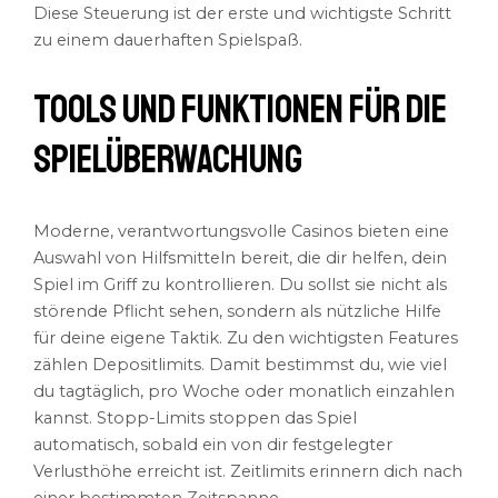
Diese Steuerung ist der erste und wichtigste Schritt
zu einem dauerhaften Spielspaß.
Tools und Funktionen für die
Spielüberwachung
Moderne, verantwortungsvolle Casinos bieten eine
Auswahl von Hilfsmitteln bereit, die dir helfen, dein
Spiel im Griff zu kontrollieren. Du sollst sie nicht als
störende Pflicht sehen, sondern als nützliche Hilfe
für deine eigene Taktik. Zu den wichtigsten Features
zählen Depositlimits. Damit bestimmst du, wie viel
du tagtäglich, pro Woche oder monatlich einzahlen
kannst. Stopp-Limits stoppen das Spiel
automatisch, sobald ein von dir festgelegter
Verlusthöhe erreicht ist. Zeitlimits erinnern dich nach