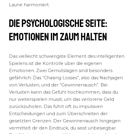
Laune harmoniert.
Die psychologische Seite:
Emotionen im Zaum halten
Das vielleicht schwierigste Element des intelligenten
Spielens ist die Kontrolle über die eigenen
Emotionen. Zwei Gemütslagen sind besonders
gefährlich: Das “Chasing Losses”, also das Nachjagen
von Verlusten, und der “Gewinnerrausch”. Bei
Verlusten kann das Gefühl hochkommen, dass du
nur weiterspielen musst, um das verlorene Geld
zurückzuholen. Das führt oft zu impulsiven
Entscheidungen und zum Überschreiten der
gesetzten Grenzen. Der Gewinnerrausch hingegen
vermittelt dir den Eindruck, du seist unbesiegbar.