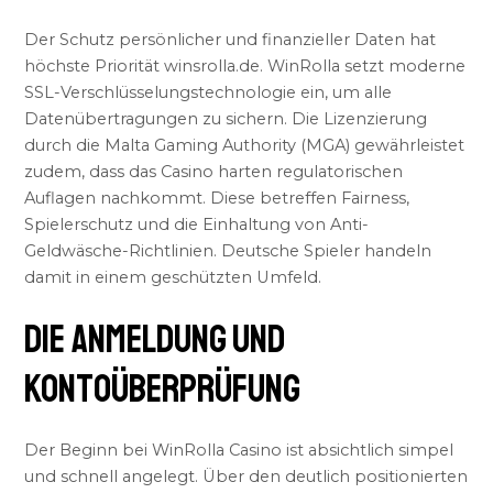
Der Schutz persönlicher und finanzieller Daten hat
höchste Priorität
winsrolla.de
. WinRolla setzt moderne
SSL-Verschlüsselungstechnologie ein, um alle
Datenübertragungen zu sichern. Die Lizenzierung
durch die Malta Gaming Authority (MGA) gewährleistet
zudem, dass das Casino harten regulatorischen
Auflagen nachkommt. Diese betreffen Fairness,
Spielerschutz und die Einhaltung von Anti-
Geldwäsche-Richtlinien. Deutsche Spieler handeln
damit in einem geschützten Umfeld.
Die Anmeldung und
Kontoüberprüfung
Der Beginn bei WinRolla Casino ist absichtlich simpel
und schnell angelegt. Über den deutlich positionierten