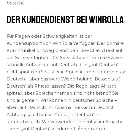
besteht.
Der Kundendienst bei WinRolla
Für Fragen oder Schwierigkeiten ist der
Kundensupport von WinRolla verfügbar. Der primäre
Kommunikationsweg bietet den Live-Chat, direkt auf
der Seite verfügbar. Der Service liefert normalerweise
schnelle Antworten auf Deutsch (hier „auf Deutsch“
nicht spintaxen? Es ist eine Sprache, aber kann spintax:
Deutsch – aber das wäre Wiederholung. Besser: „auf
Deutsch“ als Phrase lassen? Die Regel sagt: All text
spintax, aber Sprachennamen sind nicht brand? Sie
sind allgemein. Wir können in deutscher Sprache –
aber „auf Deutsch“ ist zweimal. Besser: in Deutsch.
Achtung: „auf Deutsch“ und „in Deutsch“ –
unterschiedlich. Wir verwenden: in deutscher Sprache
– aber „auf Deutsch“ wiederholt. Ändern zu in