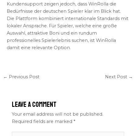
Kundensupport zeigen jedoch, dass WinRolla die
Bedürfnisse der deutschen Spieler klar im Blick hat.
Die Plattform kombiniert internationale Standards mit
lokaler Ansprache. Für Spieler, welche eine große
Auswahl, attraktive Boni und ein rundum
professionelles Spielerlebnis suchen, ist WinRolla
damit eine relevante Option.
←
Previous Post
Next Post
→
Leave a Comment
Your email address will not be published.
Required fields are marked
*
Type