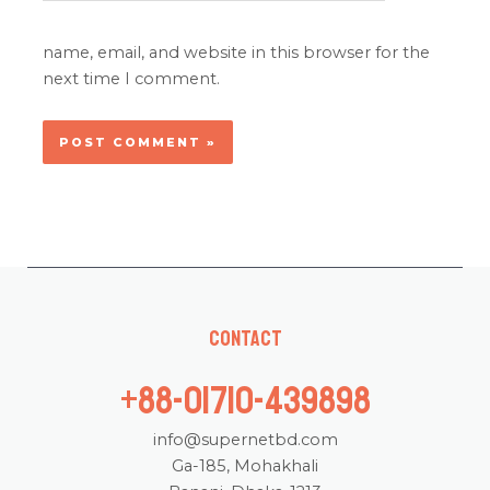
name, email, and website in this browser for the
next time I comment.
Contact
+88-01710-439898
info@supernetbd.com
Ga-185, Mohakhali