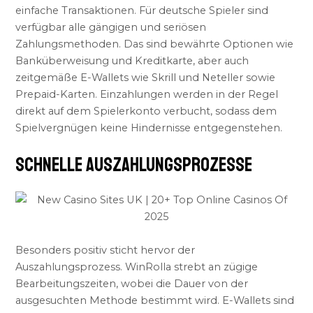
einfache Transaktionen. Für deutsche Spieler sind
verfügbar alle gängigen und seriösen
Zahlungsmethoden. Das sind bewährte Optionen wie
Banküberweisung und Kreditkarte, aber auch
zeitgemäße E-Wallets wie Skrill und Neteller sowie
Prepaid-Karten. Einzahlungen werden in der Regel
direkt auf dem Spielerkonto verbucht, sodass dem
Spielvergnügen keine Hindernisse entgegenstehen.
Schnelle Auszahlungsprozesse
Besonders positiv sticht hervor der
Auszahlungsprozess. WinRolla strebt an zügige
Bearbeitungszeiten, wobei die Dauer von der
ausgesuchten Methode bestimmt wird. E-Wallets sind