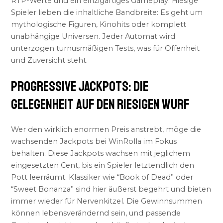
RTP-Werte und ein einzigartiges Gameplay. Hiesige
Spieler lieben die inhaltliche Bandbreite: Es geht um
mythologische Figuren, Kinohits oder komplett
unabhängige Universen. Jeder Automat wird
unterzogen turnusmäßigen Tests, was für Offenheit
und Zuversicht steht.
Progressive Jackpots: Die
Gelegenheit auf den riesigen Wurf
Wer den wirklich enormen Preis anstrebt, möge die
wachsenden Jackpots bei WinRolla im Fokus
behalten. Diese Jackpots wachsen mit jeglichem
eingesetzten Cent, bis ein Spieler letztendlich den
Pott leerräumt. Klassiker wie “Book of Dead” oder
“Sweet Bonanza” sind hier äußerst begehrt und bieten
immer wieder für Nervenkitzel. Die Gewinnsummen
können lebensverändernd sein, und passende