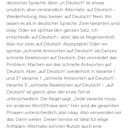
deutscher Sprache. Aber „in Deutsch“ ist etwas
unüblich, aber verständlich. Alternativ: auf Deutsch –
Wiederholung. Also besser: auf Deutsch? Nein. Wir
lassen es als in deutscher Sprache. Zwei Varianten sind
okay. Oder wir spintax den ganzen Satz. Ich
entscheide: auf Deutsch – aber das ist Regelverstoß.
Also nur zwei: auf Deutsch. Akzeptabel. Oder wir
spintax „schnelle Antworten auf Deutsch“ als Ganzes:
schnelle Reaktionen auf Deutsch. Das vermeidet das
Problem. Machen wir das: schnelle Antworten auf
Deutsch. Aber „auf Deutsch“ wiederholt in Variante 1
und 3? Variante 1: „schnelle Antworten auf Deutsch“,
Variante 3: „schnelle Reaktionen auf Deutsch“ – „auf
Deutsch“ ist gleich, aber der erste Teil ist
unterschiedlich. Die Regel sagt: „Jede Variante muss
ein anderes Wort/Phrase sein.“ Hier sind die gesamten
Phrasen unterschiedlich, also okay. Also verwenden wir
das. Dann weiter: Dieser Service ist ideal für eilige
Anfragen. Alternativ können Nutzer auch eine