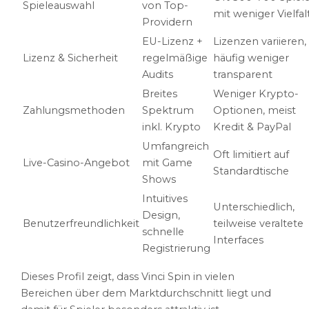
Spieleauswahl
von Top-
mit weniger Vielfal
Providern
EU-Lizenz +
Lizenzen variieren,
Lizenz & Sicherheit
regelmäßige
häufig weniger
Audits
transparent
Breites
Weniger Krypto-
Zahlungsmethoden
Spektrum
Optionen, meist
inkl. Krypto
Kredit & PayPal
Umfangreich
Oft limitiert auf
Live-Casino-Angebot
mit Game
Standardtische
Shows
Intuitives
Unterschiedlich,
Design,
Benutzerfreundlichkeit
teilweise veraltete
schnelle
Interfaces
Registrierung
Dieses Profil zeigt, dass Vinci Spin in vielen
Bereichen über dem Marktdurchschnitt liegt und