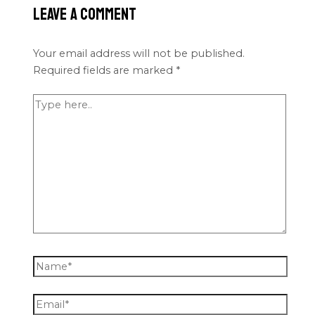
Leave a Comment
Your email address will not be published.
Required fields are marked
*