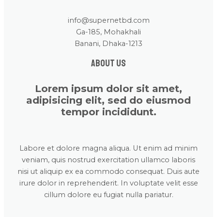
info@supernetbd.com
Ga-185, Mohakhali
Banani, Dhaka-1213
About us
Lorem ipsum dolor sit amet,
adipisicing elit, sed do eiusmod
tempor incididunt.
Labore et dolore magna aliqua. Ut enim ad minim
veniam, quis nostrud exercitation ullamco laboris
nisi ut aliquip ex ea commodo consequat. Duis aute
irure dolor in reprehenderit. In voluptate velit esse
cillum dolore eu fugiat nulla pariatur.