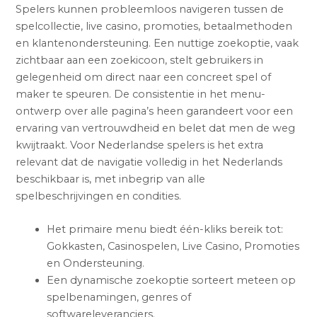
Spelers kunnen probleemloos navigeren tussen de
spelcollectie, live casino, promoties, betaalmethoden
en klantenondersteuning. Een nuttige zoekoptie, vaak
zichtbaar aan een zoekicoon, stelt gebruikers in
gelegenheid om direct naar een concreet spel of
maker te speuren. De consistentie in het menu-
ontwerp over alle pagina’s heen garandeert voor een
ervaring van vertrouwdheid en belet dat men de weg
kwijtraakt. Voor Nederlandse spelers is het extra
relevant dat de navigatie volledig in het Nederlands
beschikbaar is, met inbegrip van alle
spelbeschrijvingen en condities.
Het primaire menu biedt één-kliks bereik tot:
Gokkasten, Casinospelen, Live Casino, Promoties
en Ondersteuning.
Een dynamische zoekoptie sorteert meteen op
spelbenamingen, genres of
softwareleveranciers.