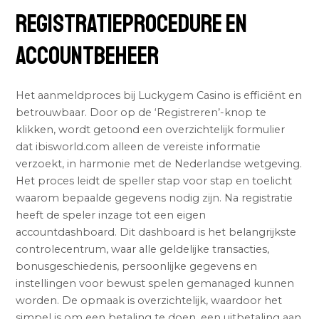
Registratieprocedure en
Accountbeheer
Het aanmeldproces bij Luckygem Casino is efficiënt en
betrouwbaar. Door op de ‘Registreren’-knop te
klikken, wordt getoond een overzichtelijk formulier
dat
ibisworld.com
alleen de vereiste informatie
verzoekt, in harmonie met de Nederlandse wetgeving.
Het proces leidt de speller stap voor stap en toelicht
waarom bepaalde gegevens nodig zijn. Na registratie
heeft de speler inzage tot een eigen
accountdashboard. Dit dashboard is het belangrijkste
controlecentrum, waar alle geldelijke transacties,
bonusgeschiedenis, persoonlijke gegevens en
instellingen voor bewust spelen gemanaged kunnen
worden. De opmaak is overzichtelijk, waardoor het
simpel is om een betaling te doen, een uitbetaling aan