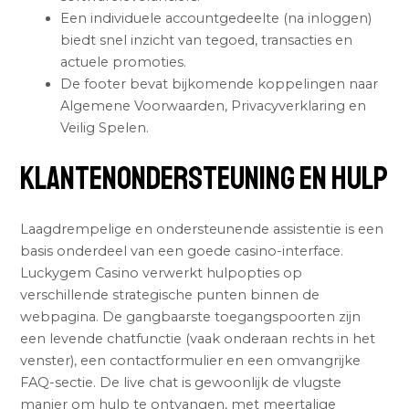
Een individuele accountgedeelte (na inloggen)
biedt snel inzicht van tegoed, transacties en
actuele promoties.
De footer bevat bijkomende koppelingen naar
Algemene Voorwaarden, Privacyverklaring en
Veilig Spelen.
Klantenondersteuning en Hulp
Laagdrempelige en ondersteunende assistentie is een
basis onderdeel van een goede casino-interface.
Luckygem Casino verwerkt hulpopties op
verschillende strategische punten binnen de
webpagina. De gangbaarste toegangspoorten zijn
een levende chatfunctie (vaak onderaan rechts in het
venster), een contactformulier en een omvangrijke
FAQ-sectie. De live chat is gewoonlijk de vlugste
manier om hulp te ontvangen, met meertalige