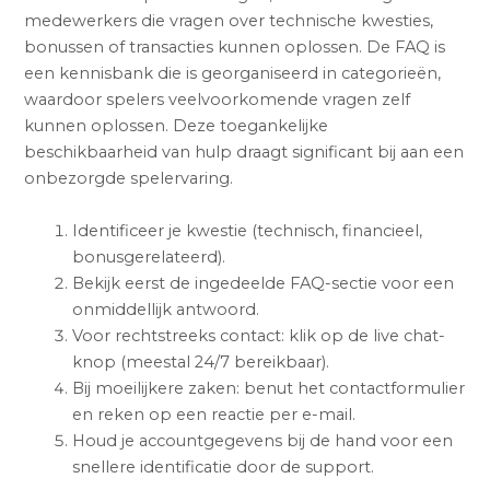
medewerkers die vragen over technische kwesties,
bonussen of transacties kunnen oplossen. De FAQ is
een kennisbank die is georganiseerd in categorieën,
waardoor spelers veelvoorkomende vragen zelf
kunnen oplossen. Deze toegankelijke
beschikbaarheid van hulp draagt significant bij aan een
onbezorgde spelervaring.
Identificeer je kwestie (technisch, financieel,
bonusgerelateerd).
Bekijk eerst de ingedeelde FAQ-sectie voor een
onmiddellijk antwoord.
Voor rechtstreeks contact: klik op de live chat-
knop (meestal 24/7 bereikbaar).
Bij moeilijkere zaken: benut het contactformulier
en reken op een reactie per e-mail.
Houd je accountgegevens bij de hand voor een
snellere identificatie door de support.