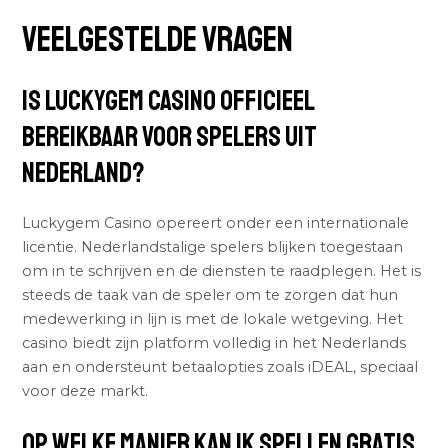
Veelgestelde vragen
Is Luckygem Casino officieel
bereikbaar voor spelers uit
Nederland?
Luckygem Casino opereert onder een internationale
licentie. Nederlandstalige spelers blijken toegestaan
om in te schrijven en de diensten te raadplegen. Het is
steeds de taak van de speler om te zorgen dat hun
medewerking in lijn is met de lokale wetgeving. Het
casino biedt zijn platform volledig in het Nederlands
aan en ondersteunt betaalopties zoals iDEAL, speciaal
voor deze markt.
Op welke manier kan ik spellen gratis