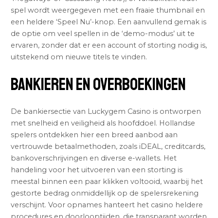
spel wordt weergegeven met een fraaie thumbnail en
een heldere ‘Speel Nu’-knop. Een aanvullend gemak is
de optie om veel spellen in de ‘demo-modus’ uit te
ervaren, zonder dat er een account of storting nodig is,
uitstekend om nieuwe titels te vinden.
Bankieren en Overboekingen
De bankiersectie van Luckygem Casino is ontworpen
met snelheid en veiligheid als hoofddoel. Hollandse
spelers ontdekken hier een breed aanbod aan
vertrouwde betaalmethoden, zoals iDEAL, creditcards,
bankoverschrijvingen en diverse e-wallets. Het
handeling voor het uitvoeren van een storting is
meestal binnen een paar klikken voltooid, waarbij het
gestorte bedrag onmiddellijk op de spelersrekening
verschijnt. Voor opnames hanteert het casino heldere
procedures en doorlooptijden, die transparant worden