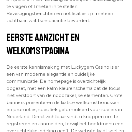
te vragen of limieten in te stellen.
Bevestigingsberichten en notificaties zijn meteen
zichtbaar, wat transparantie bevordert.
Eerste Aanzicht en
Welkomstpagina
De eerste kennismaking met Luckygem Casino is er
een van moderne elegantie en duidelijke
communicatie. De homepage is overzichtelijk
opgezet, met een kalm kleurenschema dat de focus
niet verstoort van de noodzakelijke elementen. Grote
banners presenteren de laatste welkomstbonussen
en promoties, specifiek geformuleerd voor spelers in
Nederland. Direct zichtbaar vindt u knoppen om te
registreren en aanmelden, terwijl het hoofdmenu een
overzichtelijke indeling geeft. De website laadt snel en