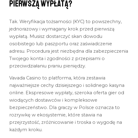
pierwszą wypłatą?
Tak. Weryfikacja tożsamości (KYC) to powszechny,
jednorazowy i wymagany krok przed pierwszą
wypłatą. Musisz dostarczyć skan dowodu
osobistego lub paszportu oraz zaświadczenie
adresu. Procedura jest niezbędna dla zabezpieczenia
Twojego konta i zgodności z przepisami o
przeciwdziałaniu praniu pieniędzy.
Vavada Casino to platforma, która zestawia
najważniejsze cechy dzisiejszego i solidnego kasyna
online. Ekspresowe wypłaty, szeroka oferta gier od
wiodących dostawców i kompleksowe
bezpieczeństwo. Dla graczy w Polsce oznacza to
rozrywkę w ekosystemie, które stawia na
przejrzystość, zróżnicowanie i troska o wygodę na
każdym kroku.