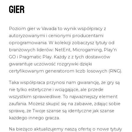
Gier
Poziom gier w Vavada to wynik współpracy z
autoryzowanymi i cenionymi producentami
oprogramowania. W kolekcji zobaczysz tytuły od
branżowych liderów: NetEnt, Microgaming, Play’n
GO i Pragmatic Play. Każdy z z tych dostawców
gwarantuje uczciwość rozgrywki dzięki
certyfikowanym generatorom liczb losowych (RNG).
Taka współpraca przynosi nam gwarancję, że gry są
nie tylko estetyczne i wciągające, ale przede
wszystkim sprawiedliwe. To najważniejszy element
zaufania. Możesz skupić się na zabawie, zdając sobie
sprawę, że Twoje szanse są identyczne jak szanse
każdego innego gracza.
Na bieżąco aktualizujemy naszą ofertę o nowe tytuły