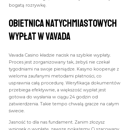
bogatą rozrywkę.
Obietnica Natychmiastowych
Wypłat w Vavada
Vavada Casino kładzie nacisk na szybkie wypłaty.
Proces jest zorganizowany tak, żebyś nie czekał
tygodniami na swoje pieniądze. Kasyno kooperuje z
wieloma zaufanymi metodami płatności, co
usprawnia całą procedurę. Weryfikacja dokumentów
przebiega efektywnie, a większość wypłat jest
gotowa do wysłania w ciągu 24 godzin od
zatwierdzenia. Takie tempo chwalą gracze na całym
świecie.
Jasność to dla nas fundament. Zanim złozysz
wniosek o wypłatę, zawsze pokażemy Ci szacowany