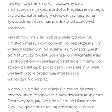
i zweryfikowane klasyki. Troszczymy się o
zróżnicowanie i jakość portfolio. Niezależnie od tego,
czy wolisz automaty, gry stołowe, czy kasyno na
żywo, odnajdziesz u nas produkty od czołowych
twórców.
Fani slotów mają do wyboru wiele tytułów. Od
prostych maszyn owocowych po współczesne gry
wideo z rozległymi bonusami, jak “Gonzo’s Quest”
od NetEnt czy “Sweet Bonanza” od Pragmatic Play.
Użytkowników wybierających strategię prosimy do
stołów z ruletką, blackjackiem i bakaratem w wielu
wersjach, które proponują interesujące
współczynniki wypłat.
Niebywałą gratką jest sekcja live casino. W czasie
rzeczywistym rozgrywasz z prawdziwymi krupierami.
Dostawcy tacy jak Evolution Gaming i Pragmatic
Play Live gwarantują realną atmosferę kasyna z