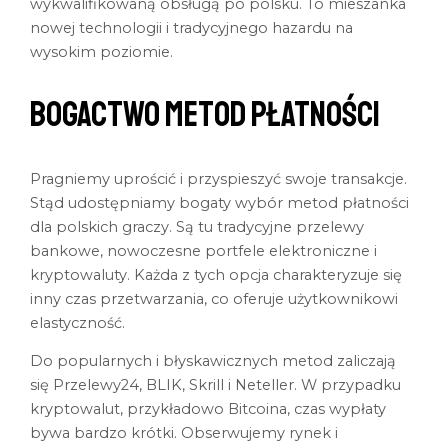
wykwalifikowaną obsługą po polsku. To mieszanka
nowej technologii i tradycyjnego hazardu na
wysokim poziomie.
Bogactwo Metod Płatności
Pragniemy uprościć i przyspieszyć swoje transakcje.
Stąd udostępniamy bogaty wybór metod płatności
dla polskich graczy. Są tu tradycyjne przelewy
bankowe, nowoczesne portfele elektroniczne i
kryptowaluty. Każda z tych opcja charakteryzuje się
inny czas przetwarzania, co oferuje użytkownikowi
elastyczność.
Do popularnych i błyskawicznych metod zaliczają
się Przelewy24, BLIK, Skrill i Neteller. W przypadku
kryptowalut, przykładowo Bitcoina, czas wypłaty
bywa bardzo krótki. Obserwujemy rynek i