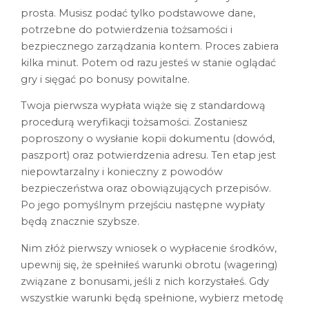
prosta. Musisz podać tylko podstawowe dane,
potrzebne do potwierdzenia tożsamości i
bezpiecznego zarządzania kontem. Proces zabiera
kilka minut. Potem od razu jesteś w stanie oglądać
gry i sięgać po bonusy powitalne.
Twoja pierwsza wypłata wiąże się z standardową
procedurą weryfikacji tożsamości. Zostaniesz
poproszony o wysłanie kopii dokumentu (dowód,
paszport) oraz potwierdzenia adresu. Ten etap jest
niepowtarzalny i konieczny z powodów
bezpieczeństwa oraz obowiązujących przepisów.
Po jego pomyślnym przejściu następne wypłaty
będą znacznie szybsze.
Nim złóż pierwszy wniosek o wypłacenie środków,
upewnij się, że spełniłeś warunki obrotu (wagering)
związane z bonusami, jeśli z nich korzystałeś. Gdy
wszystkie warunki będą spełnione, wybierz metodę