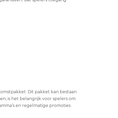
komstpakket. Dit pakket kan bestaan
n, is het belangrijk voor spelers om
gramma’s en regelmatige promoties