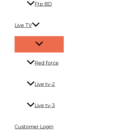
Ftp BD
Live TV
Red force
Live tv-2
Live tv-3
Customer Login