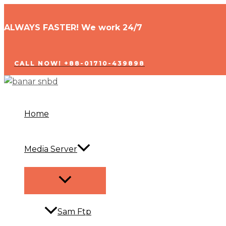
MENU
MENU
Skip
Type
Name*
Email*
Website
TOGGLE
TOGGLE
to
here..
ALWAYS FASTER! We work 24/7
content
CALL NOW! +88-01710-439898
Home
Media Server
Sam Ftp