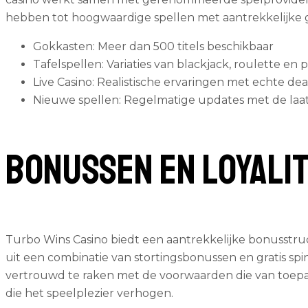
hebben tot hoogwaardige spellen met aantrekkelijke
Gokkasten: Meer dan 500 titels beschikbaar
Tafelspellen: Variaties van blackjack, roulette en 
Live Casino: Realistische ervaringen met echte dea
Nieuwe spellen: Regelmatige updates met de laat
Bonussen en Loyal
Turbo Wins Casino biedt een aantrekkelijke bonusstr
uit een combinatie van stortingsbonussen en gratis sp
vertrouwd te raken met de voorwaarden die van toepass
die het speelplezier verhogen.