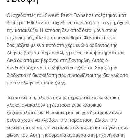
Οι σχεδιαστές του Sweet Rush Bonanza σκέφτηκαν κάτι
ιδιαίτερο. Ήθελαν το παιχνίδι να συνοδεύει τη στιγμή, όχι να
την κατακλύζει. Η εστίαση δεν αποδίδεται μόνο στους
μηχανισμούς, αλλά στο συναίσθημα. Φανταστείτε να
δοκιμάζετε με ένα ποτό στο χέρι, ενώ ο ορίζοντας της
Αθήνας βάφεται πορτοκαλί, ή με θέα τα κυβιστήματα του
Αιγαίου από μια βεράντα στη Σαντορίνη. Αυτός ο
συνδυασμός είναι το αληθινό του τζάκποτ. Χαρίζει μια
διαδικτυακή διασκέδαση που συντονίζεται την ίδια γλώσσα
με τον ελληνικό τρόπο ζωής.
Τα οπτικά του, πλούσια ζωηρά χρώματα και ελκυστικά
γλυκά, ανακαλούν τη ζεστασιά ενός κλασικού
ζαχαροπλαστείου. Η μουσική και οι ήχοι διατηρούν έναν
ρυθμό χωρίς να κλέβουν την παράσταση. Δίνουν την
ευκαιρία στον παίκτη να ακούει τον άνεμο και τα γέλια των
φίλων του. Αυτή η ισορροπία ανάμεσα στη μηχανή και τη