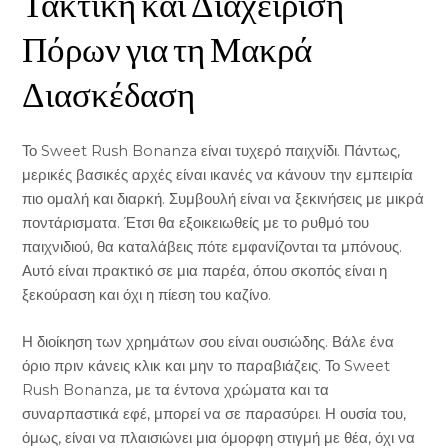
Τακτική και Διαχείριση
Πόρων για τη Μακρά
Διασκέδαση
Το Sweet Rush Bonanza είναι τυχερό παιχνίδι. Πάντως,
μερικές βασικές αρχές είναι ικανές να κάνουν την εμπειρία
πιο ομαλή και διαρκή. Συμβουλή είναι να ξεκινήσεις με μικρά
ποντάρισματα. Έτσι θα εξοικειωθείς με το ρυθμό του
παιχνιδιού, θα καταλάβεις πότε εμφανίζονται τα μπόνους.
Αυτό είναι πρακτικό σε μια παρέα, όπου σκοπός είναι η
ξεκούραση και όχι η πίεση του καζίνο.
Η διοίκηση των χρημάτων σου είναι ουσιώδης. Βάλε ένα
όριο πριν κάνεις κλικ και μην το παραβιάζεις. Το Sweet
Rush Bonanza, με τα έντονα χρώματα και τα
συναρπαστικά εφέ, μπορεί να σε παρασύρει. Η ουσία του,
όμως, είναι να πλαισιώνει μια όμορφη στιγμή με θέα, όχι να