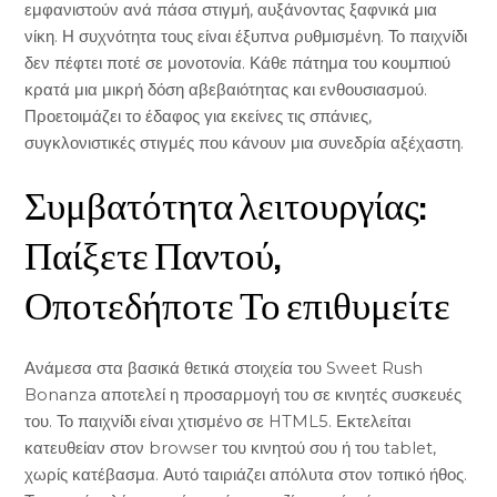
εμφανιστούν ανά πάσα στιγμή, αυξάνοντας ξαφνικά μια
νίκη. Η συχνότητα τους είναι έξυπνα ρυθμισμένη. Το παιχνίδι
δεν πέφτει ποτέ σε μονοτονία. Κάθε πάτημα του κουμπιού
κρατά μια μικρή δόση αβεβαιότητας και ενθουσιασμού.
Προετοιμάζει το έδαφος για εκείνες τις σπάνιες,
συγκλονιστικές στιγμές που κάνουν μια συνεδρία αξέχαστη.
Συμβατότητα λειτουργίας:
Παίξετε Παντού,
Οποτεδήποτε Το επιθυμείτε
Ανάμεσα στα βασικά θετικά στοιχεία του Sweet Rush
Bonanza αποτελεί η προσαρμογή του σε κινητές συσκευές
του. Το παιχνίδι είναι χτισμένο σε HTML5. Εκτελείται
κατευθείαν στον browser του κινητού σου ή του tablet,
χωρίς κατέβασμα. Αυτό ταιριάζει απόλυτα στον τοπικό ήθος.