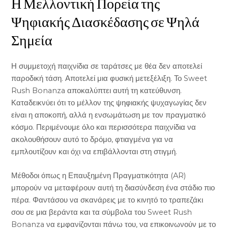
Η Μελλοντική Πορεία της
Ψηφιακής Διασκέδασης σε Ψηλά
Σημεία
Η συμμετοχή παιχνίδια σε ταράτσες με θέα δεν αποτελεί
παροδική τάση. Αποτελεί μια φυσική μετεξέλιξη. Το Sweet
Rush Bonanza αποκαλύπτει αυτή τη κατεύθυνση.
Καταδεικνύει ότι το μέλλον της ψηφιακής ψυχαγωγίας δεν
είναι η αποκοπή, αλλά η ενσωμάτωση με τον πραγματικό
κόσμο. Περιμένουμε όλο και περισσότερα παιχνίδια να
ακολουθήσουν αυτό το δρόμο, φτιαγμένα για να
εμπλουτίζουν και όχι να επιβάλλονται στη στιγμή.
Μέθοδοι όπως η Επαυξημένη Πραγματικότητα (AR)
μπορούν να μεταφέρουν αυτή τη διασύνδεση ένα στάδιο πιο
πέρα. Φαντάσου να σκανάρεις με το κινητό το τραπεζάκι
σου σε μια βεράντα και τα σύμβολα του Sweet Rush
Bonanza να εμφανίζονται πάνω του, να επικοινωνούν με το