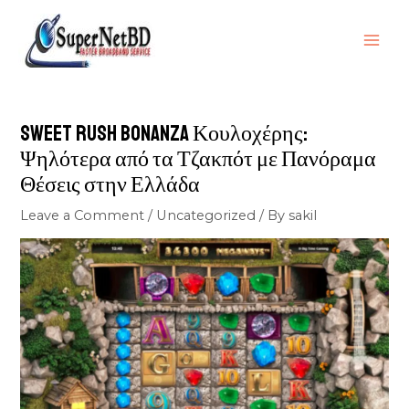
Skip
MAI
to
ME
content
Sweet Rush Bonanza Κουλοχέρης:
Ψηλότερα από τα Τζακπότ με Πανόραμα
Θέσεις στην Ελλάδα
Leave a Comment
/
Uncategorized
/ By
sakil