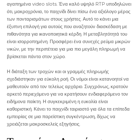
αγαπημένα video slots. Ένα καλό υψηλό RTP υποδηλώνει
ότι, μακροχρόνια, το παιχνίδι δίνει πίσω ένα αξιόλογο μέρος
των πονταρισμάτων στους χρήστες. Αυτό το κάνει μια
έξυπνη επιλογή για αυτούς που αναζητούν διασκέδαση με
πιθανότητα για ικανοποιητικά κέρδη. Η μεταβλητότητά του
είναι ισορροπημένη. Προσφέρει ένα συνεχές ρεύμα μικρών
νικών, με την περιπέτεια για μια πιο μεγάλη πληρωμή να
βρίσκεται πάντα στον χώρο.
Η διάταξη των τροχών και οι γραμμές πληρωμής
σχεδιάστηκαν για εύκολη ροή. Οι νόμοι είναι κατανοητοί να
μαθευτούν από τον τελείως αρχάριο. Συγχρόνως, κρατούν
αρκετό περιεχόμενο για να κρατήσουν ενδιαφερόμενο τον
ειδήμονα παίκτη. Η συγκεκριμένη η ευκολία είναι
καθοριστική. Κάνει το παιχνίδι ταιριαστό για όλα τα επίπεδα
εμπειρίας σε μια παρεϊστικη συγκέντρωση, δίχως να
χρειάζεται μακροσκελείς εξηγήσεις.