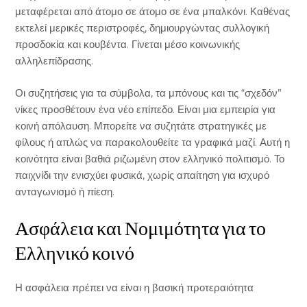
μεταφέρεται από άτομο σε άτομο σε ένα μπαλκόνι. Καθένας
εκτελεί μερικές περιστροφές, δημιουργώντας συλλογική
προσδοκία και κουβέντα. Γίνεται μέσο κοινωνικής
αλληλεπίδρασης.
Οι συζητήσεις για τα σύμβολα, τα μπόνους και τις “σχεδόν”
νίκες προσθέτουν ένα νέο επίπεδο. Είναι μια εμπειρία για
κοινή απόλαυση. Μπορείτε να συζητάτε στρατηγικές με
φίλους ή απλώς να παρακολουθείτε τα γραφικά μαζί. Αυτή η
κοινότητα είναι βαθιά ριζωμένη στον ελληνικό πολιτισμό. Το
παιχνίδι την ενισχύει φυσικά, χωρίς απαίτηση για ισχυρό
ανταγωνισμό ή πίεση.
Ασφάλεια και Νομιμότητα για το
Ελληνικό κοινό
Η ασφάλεια πρέπει να είναι η βασική προτεραιότητα