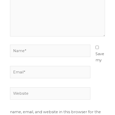
Name*
Save
my
Email*
Website
name, email, and website in this browser for the