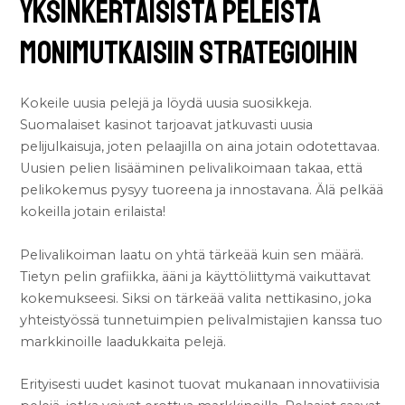
Yksinkertaisista peleistä
monimutkaisiin strategioihin
Kokeile uusia pelejä ja löydä uusia suosikkeja.
Suomalaiset kasinot tarjoavat jatkuvasti uusia
pelijulkaisuja, joten pelaajilla on aina jotain odotettavaa.
Uusien pelien lisääminen pelivalikoimaan takaa, että
pelikokemus pysyy tuoreena ja innostavana. Älä pelkää
kokeilla jotain erilaista!
Pelivalikoiman laatu on yhtä tärkeää kuin sen määrä.
Tietyn pelin grafiikka, ääni ja käyttöliittymä vaikuttavat
kokemukseesi. Siksi on tärkeää valita nettikasino, joka
yhteistyössä tunnetuimpien pelivalmistajien kanssa tuo
markkinoille laadukkaita pelejä.
Erityisesti uudet kasinot tuovat mukanaan innovatiivisia