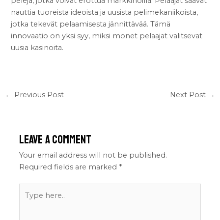
pelejä, jotka voivat erottua markkinoilla. Pelaajat saavat
nauttia tuoreista ideoista ja uusista pelimekaniikoista,
jotka tekevät pelaamisesta jännittävää. Tämä
innovaatio on yksi syy, miksi monet pelaajat valitsevat
uusia kasinoita.
←
Previous Post
Next Post
→
Leave a Comment
Your email address will not be published.
Required fields are marked
*
Type
here..