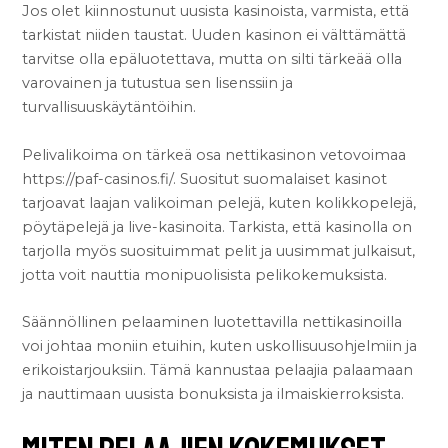
Jos olet kiinnostunut uusista kasinoista, varmista, että
tarkistat niiden taustat. Uuden kasinon ei välttämättä
tarvitse olla epäluotettava, mutta on silti tärkeää olla
varovainen ja tutustua sen lisenssiin ja
turvallisuuskäytäntöihin.
Pelivalikoima on tärkeä osa nettikasinon vetovoimaa
https://paf-casinos.fi/
. Suositut suomalaiset kasinot
tarjoavat laajan valikoiman pelejä, kuten kolikkopelejä,
pöytäpelejä ja live-kasinoita. Tarkista, että kasinolla on
tarjolla myös suosituimmat pelit ja uusimmat julkaisut,
jotta voit nauttia monipuolisista pelikokemuksista.
Säännöllinen pelaaminen luotettavilla nettikasinoilla
voi johtaa moniin etuihin, kuten uskollisuusohjelmiin ja
erikoistarjouksiin. Tämä kannustaa pelaajia palaamaan
ja nauttimaan uusista bonuksista ja ilmaiskierroksista.