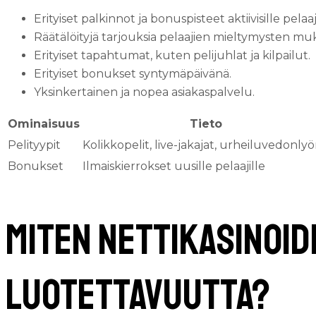
Erityiset palkinnot ja bonuspisteet aktiivisille pelaaji
Räätälöityjä tarjouksia pelaajien mieltymysten mu
Erityiset tapahtumat, kuten pelijuhlat ja kilpailut.
Erityiset bonukset syntymäpäivänä.
Yksinkertainen ja nopea asiakaspalvelu.
Ominaisuus
Tieto
Pelityypit
Kolikkopelit, live-jakajat, urheiluvedonlyö
Bonukset
Ilmaiskierrokset uusille pelaajille
Miten nettikasinoid
luotettavuutta?