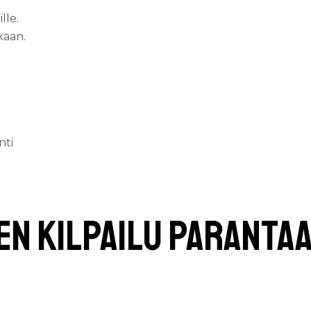
lle.
kaan.
nti
en kilpailu paranta