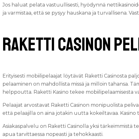
Jos haluat pelata vastuullisesti, hyödynnä nettikasinoide
ja varmistaa, että se pysyy hauskana ja turvallisena. V
Raketti Casinon pel
Erityisesti mobiilipelaajat löytävät Raketti Casinosta pal
pelaaminen on mahdollista missä ja milloin tahansa. Täm
helppoutta. Raketti Kasino tekee mobiilipelaamisesta v
Pelaajat arvostavat Raketti Casinon monipuolista peliva
että pelaajilla on aina jotakin uutta kokeiltavaa. Kasino
Asiakaspalvelu on Raketti Casinolla yksi tärkeimmistä tek
apua tarvittaessa nopeasti ja tehokkaasti.