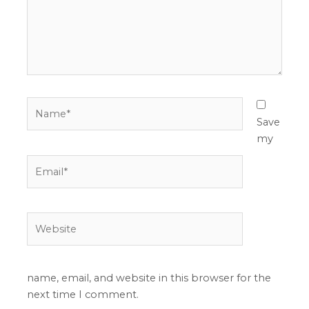
Name*
Save
my
Email*
Website
name, email, and website in this browser for the
next time I comment.