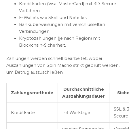
Kreditkarten (Visa, MasterCard) mit 3D-Secure-
Verfahren.
E-Wallets wie Skrill und Neteller.
Banküberweisungen mit verschlüsselten
Verbindungen.
Kryptozahlungen (je nach Region) mit
Blockchain-Sicherheit.
Zahlungen werden schnell bearbeitet, wobei
Auszahlungen von Spin Macho strikt geprüft werden,
um Betrug auszuschließen.
Durchschnittliche
Zahlungsmethode
Siche
Auszahlungsdauer
SSL & 
Kreditkarte
1-3 Werktage
Secure
wenige Stunden bis
Verschl