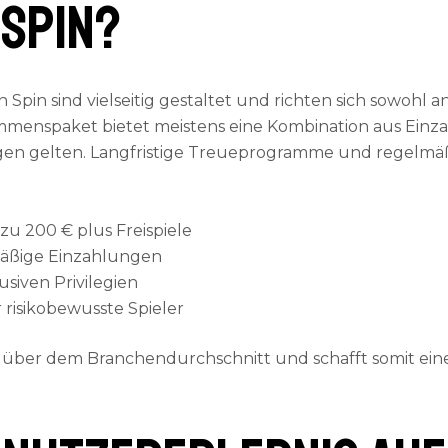
 Spin?
Spin sind vielseitig gestaltet und richten sich sowohl
menspaket bietet meistens eine Kombination aus Einza
en gelten. Langfristige Treueprogramme und regelmäß
u 200 € plus Freispiele
mäßige Einzahlungen
siven Privilegien
risikobewusste Spieler
ht über dem Branchendurchschnitt und schafft somit einen