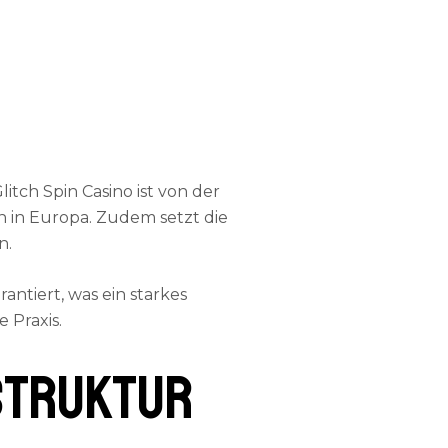
itch Spin Casino ist von der
n in Europa. Zudem setzt die
n.
ntiert, was ein starkes
 Praxis.
sstruktur