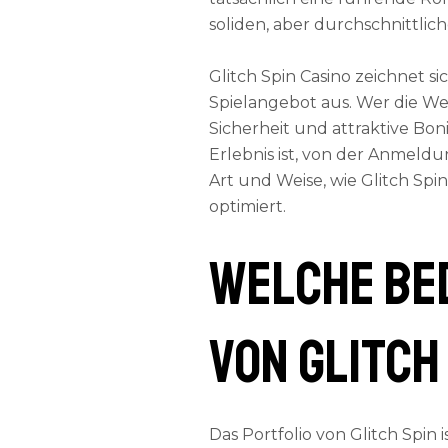
soliden, aber durchschnittlic
Glitch Spin Casino zeichnet 
Spielangebot aus. Wer die Web
Sicherheit und attraktive Boni
Erlebnis ist, von der Anmeld
Art und Weise, wie Glitch Spi
optimiert.
Welche Be
von Glitch
Das Portfolio von Glitch Spin 