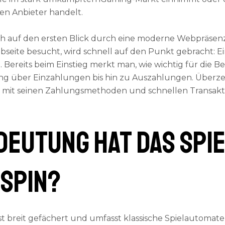
hen Anbieter handelt.
sich auf den ersten Blick durch eine moderne Webpräsen
seite besucht, wird schnell auf den Punkt gebracht: Ein
. Bereits beim Einstieg merkt man, wie wichtig für die B
ung über Einzahlungen bis hin zu Auszahlungen. Überze
n mit seinen
Zahlungsmethoden
und schnellen Transakt
deutung hat das Spi
 Spin?
ist breit gefächert und umfasst klassische Spielautomaten