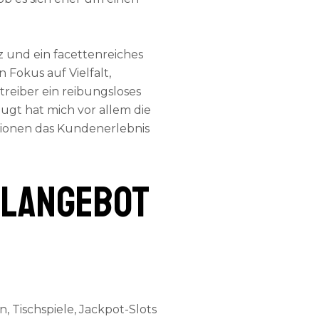
z und ein facettenreiches
 Fokus auf Vielfalt,
etreiber ein reibungsloses
ugt hat mich vor allem die
ionen das Kundenerlebnis
elangebot
, Tischspiele, Jackpot-Slots