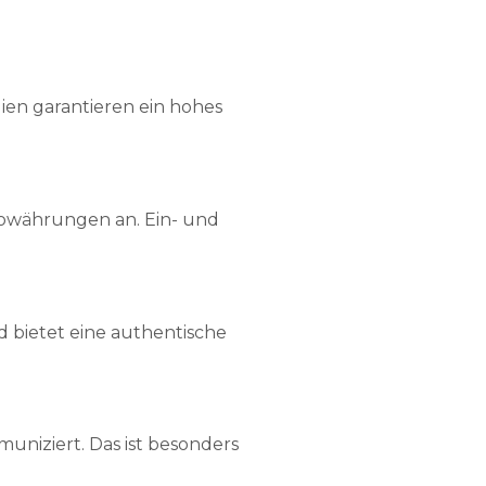
ien garantieren ein hohes
ptowährungen an. Ein- und
d bietet eine authentische
niziert. Das ist besonders