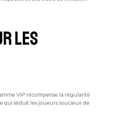
ur les
rogramme VIP récompense la régularité
ce qui séduit les joueurs soucieux de