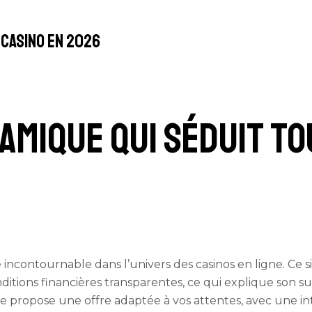
 Casino en 2026
mique qui séduit to
ncontournable dans l’univers des casinos en ligne. Ce s
onditions financières transparentes, ce qui explique son 
propose une offre adaptée à vos attentes, avec une inte