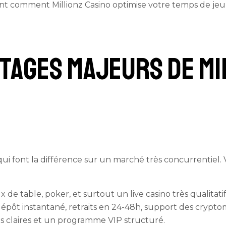
omment Millionz Casino optimise votre temps de jeu, expl
tages majeurs de Mi
ui font la différence sur un marché très concurrentiel. Vo
 de table, poker, et surtout un live casino très qualitatif
dépôt instantané, retraits en 24-48h, support des crypto
s claires et un programme VIP structuré.