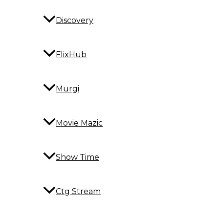
Discovery
FlixHub
Murgi
Movie Mazic
Show Time
Ctg Stream