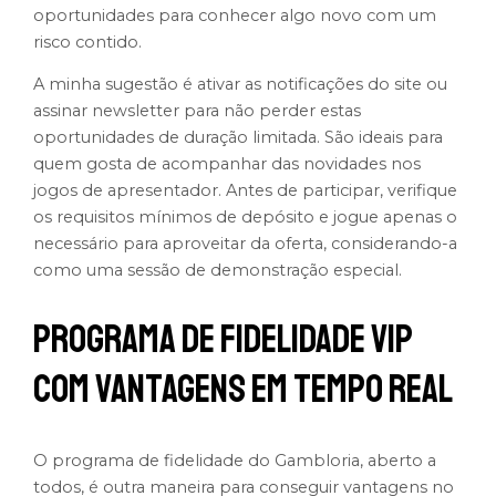
oportunidades para conhecer algo novo com um
risco contido.
A minha sugestão é ativar as notificações do site ou
assinar newsletter para não perder estas
oportunidades de duração limitada. São ideais para
quem gosta de acompanhar das novidades nos
jogos de apresentador. Antes de participar, verifique
os requisitos mínimos de depósito e jogue apenas o
necessário para aproveitar da oferta, considerando-a
como uma sessão de demonstração especial.
Programa de Fidelidade VIP
com Vantagens em Tempo Real
O programa de fidelidade do Gambloria, aberto a
todos, é outra maneira para conseguir vantagens no