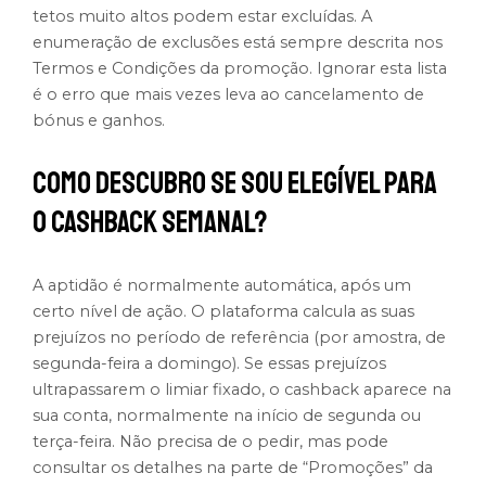
tetos muito altos podem estar excluídas. A
enumeração de exclusões está sempre descrita nos
Termos e Condições da promoção. Ignorar esta lista
é o erro que mais vezes leva ao cancelamento de
bónus e ganhos.
Como descubro se sou elegível para
o cashback semanal?
A aptidão é normalmente automática, após um
certo nível de ação. O plataforma calcula as suas
prejuízos no período de referência (por amostra, de
segunda-feira a domingo). Se essas prejuízos
ultrapassarem o limiar fixado, o cashback aparece na
sua conta, normalmente na início de segunda ou
terça-feira. Não precisa de o pedir, mas pode
consultar os detalhes na parte de “Promoções” da