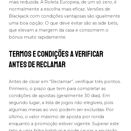
mais reduzida. A Roleta Europeia, de um só zero, é
normalmente a escolha mais eficaz. Versões de
Blackjack com condições vantajosas são igualmente
uma boa opção. O que deve evitar são as side bets,
que elevam a margem da casa e consomem o
bónus muito rapidamente.
Termos e Condições a Verificar
Antes de Reclamar
Antes de clicar em “Reclamar”, verifique três pontos.
Primeiro, o prazo que tem para completar as
condições de apostas (geralmente 30 dias). Em
segundo lugar, a lista de jogos não elegíveis, pois
algumas mesas ao vivo podem ser excluídas. Por
último, o valor máximo de aposta por ronda
enquanto a promoção estiver vigente. Superar este
teto é uma falha habitual e pode causar a anulação