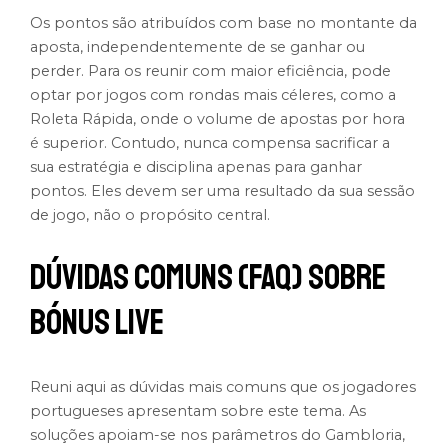
Os pontos são atribuídos com base no montante da
aposta, independentemente de se ganhar ou
perder. Para os reunir com maior eficiência, pode
optar por jogos com rondas mais céleres, como a
Roleta Rápida, onde o volume de apostas por hora
é superior. Contudo, nunca compensa sacrificar a
sua estratégia e disciplina apenas para ganhar
pontos. Eles devem ser uma resultado da sua sessão
de jogo, não o propósito central.
Dúvidas Comuns (FAQ) sobre
Bónus Live
Reuni aqui as dúvidas mais comuns que os jogadores
portugueses apresentam sobre este tema. As
soluções apoiam-se nos parâmetros do Gambloria,