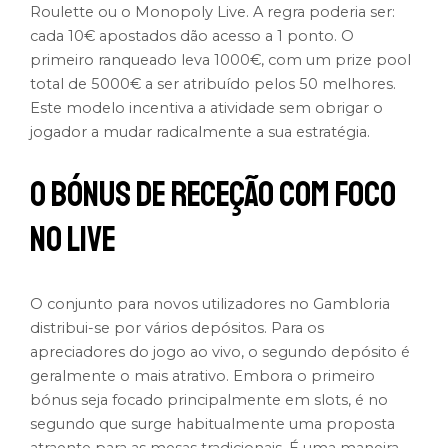
Roulette ou o Monopoly Live. A regra poderia ser:
cada 10€ apostados dão acesso a 1 ponto. O
primeiro ranqueado leva 1000€, com um prize pool
total de 5000€ a ser atribuído pelos 50 melhores.
Este modelo incentiva a atividade sem obrigar o
jogador a mudar radicalmente a sua estratégia.
O Bónus de Receção com Foco
no Live
O conjunto para novos utilizadores no Gambloria
distribui-se por vários depósitos. Para os
apreciadores do jogo ao vivo, o segundo depósito é
geralmente o mais atrativo. Embora o primeiro
bónus seja focado principalmente em slots, é no
segundo que surge habitualmente uma proposta