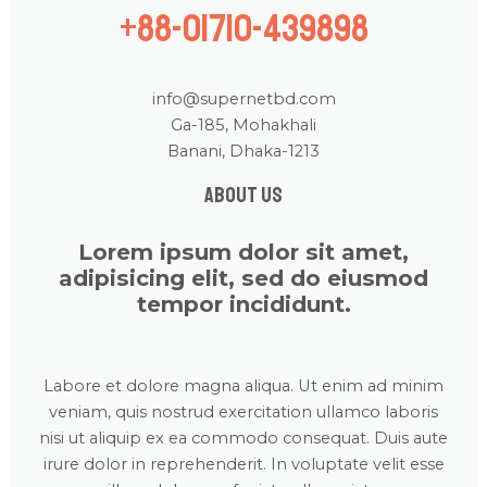
+88-01710-439898
info@supernetbd.com
Ga-185, Mohakhali
Banani, Dhaka-1213
About us
Lorem ipsum dolor sit amet,
adipisicing elit, sed do eiusmod
tempor incididunt.
Labore et dolore magna aliqua. Ut enim ad minim
veniam, quis nostrud exercitation ullamco laboris
nisi ut aliquip ex ea commodo consequat. Duis aute
irure dolor in reprehenderit. In voluptate velit esse