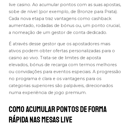
live casino. Ao acumular pontos com as suas apostas,
sobe de nível (por exemplo, de Bronze para Prata).
Cada nova etapa traz vantagens como cashback
aumentado, rodadas de bónus ou, um ponto crucial,
a nomeação de um gestor de conta dedicado.
É através desse gestor que os apostadores mais
ativos podem obter ofertas personalizadas para o
casino ao vivo. Trata-se de limites de aposta
elevados, bónus de recarga com termos melhores
ou convidações para eventos especiais. A progressão
no programa é clara e os vantagens para os
categorias superiores são palpáveis, direcionados
numa experiência de jogo premium.
Como Acumular Pontos de Forma
Rápida nas Mesas Live