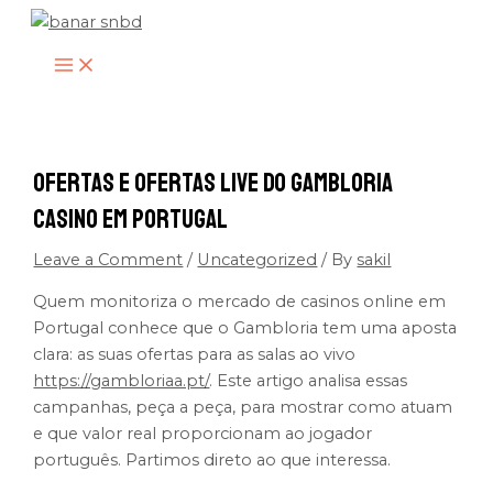
MAIN
Skip
Type
Name*
Email*
Website
MENU
to
here..
content
Ofertas e Ofertas Live do Gambloria
Casino em Portugal
Leave a Comment
/
Uncategorized
/ By
sakil
Quem monitoriza o mercado de casinos online em
Portugal conhece que o Gambloria tem uma aposta
clara: as suas ofertas para as salas ao vivo
https://gambloriaa.pt/
. Este artigo analisa essas
campanhas, peça a peça, para mostrar como atuam
e que valor real proporcionam ao jogador
português. Partimos direto ao que interessa.