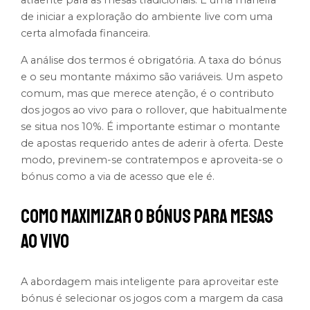
atraente para as mesas tradicionais. É uma maneira
de iniciar a exploração do ambiente live com uma
certa almofada financeira.
A análise dos termos é obrigatória. A taxa do bónus
e o seu montante máximo são variáveis. Um aspeto
comum, mas que merece atenção, é o contributo
dos jogos ao vivo para o rollover, que habitualmente
se situa nos 10%. É importante estimar o montante
de apostas requerido antes de aderir à oferta. Deste
modo, previnem-se contratempos e aproveita-se o
bónus como a via de acesso que ele é.
Como Maximizar o Bónus para Mesas
ao Vivo
A abordagem mais inteligente para aproveitar este
bónus é selecionar os jogos com a margem da casa