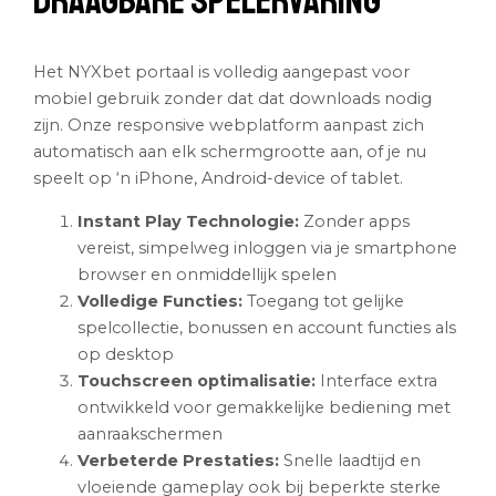
Draagbare Spelervaring
Het NYXbet portaal is volledig aangepast voor
mobiel gebruik zonder dat dat downloads nodig
zijn. Onze responsive webplatform aanpast zich
automatisch aan elk schermgrootte aan, of je nu
speelt op ‘n iPhone, Android-device of tablet.
Instant Play Technologie:
Zonder apps
vereist, simpelweg inloggen via je smartphone
browser en onmiddellijk spelen
Volledige Functies:
Toegang tot gelijke
spelcollectie, bonussen en account functies als
op desktop
Touchscreen optimalisatie:
Interface extra
ontwikkeld voor gemakkelijke bediening met
aanraakschermen
Verbeterde Prestaties:
Snelle laadtijd en
vloeiende gameplay ook bij beperkte sterke