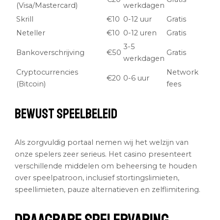
(Visa/Mastercard)
werkdagen
Skrill
€10
0-12 uur
Gratis
Neteller
€10
0-12 uren
Gratis
3-5
Bankoverschrijving
€50
Gratis
werkdagen
Cryptocurrencies
Network
€20
0-6 uur
(Bitcoin)
fees
Bewust Speelbeleid
Als zorgvuldig portaal nemen wij het welzijn van
onze spelers zeer serieus. Het casino presenteert
verschillende middelen om beheersing te houden
over speelpatroon, inclusief stortingslimieten,
speellimieten, pauze alternatieven en zelflimitering.