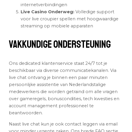
internetverbindingen
Live Casino Onderweg:
Volledige support
voor live croupier spellen met hoogwaardige
streaming op mobiele apparaten
Vakkundige Ondersteuning
Ons dedicated klantenservice staat 24/7 tot je
beschikbaar via diverse communicatiekanalen. Via
live chat ontvang je binnen een paar minuten
persoonlijke assistentie van Nederlandstalige
medewerkers die worden getraind om alle vragen
over gameregels, bonuscondities, tech kwesties en
account management professioneel te
beantwoorden.
Naast live chat kun je ook contact leggen via email
voor minder urgente zaken. Ons brede FAQ sectie