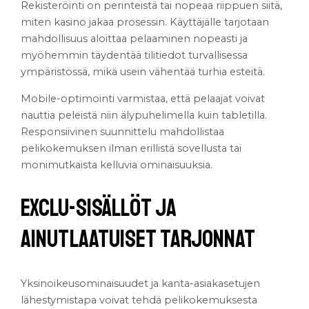
Rekisteröinti on perinteistä tai nopeaa riippuen siitä,
miten kasino jakaa prosessin. Käyttäjälle tarjotaan
mahdollisuus aloittaa pelaaminen nopeasti ja
myöhemmin täydentää tilitiedot turvallisessa
ympäristössä, mikä usein vähentää turhia esteitä.
Mobile-optimointi varmistaa, että pelaajat voivat
nauttia peleistä niin älypuhelimella kuin tabletilla.
Responsiivinen suunnittelu mahdollistaa
pelikokemuksen ilman erillistä sovellusta tai
monimutkaista kelluvia ominaisuuksia.
Exclu-sisällöt ja
ainutlaatuiset tarjonnat
Yksinoikeusominaisuudet ja kanta-asiakasetujen
lähestymistapa voivat tehdä pelikokemuksesta