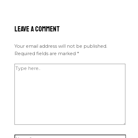
Leave a Comment
Your email address will not be published.
Required fields are marked
*