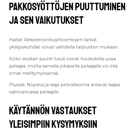
Pakkosyöttöjen puuttuminen
ja sen vaikutukset
Haitat: Rekisteröintivaihtoehtojen tarkat
yksityiskohdat voivat vaihdella tarjousten mukaan.
Koko alustan suuret luvut voivat houkutella uusia
pelaajia, mutta samalla jokaisella pelaajalla voi olla
omat mieltymyksensä.
Plussat: Nopeus ja laaja pelivalikoima antavat laajaa
valinnanvaraa pelaajille.
Käytännön vastaukset
yleisimpiin kysymyksiin