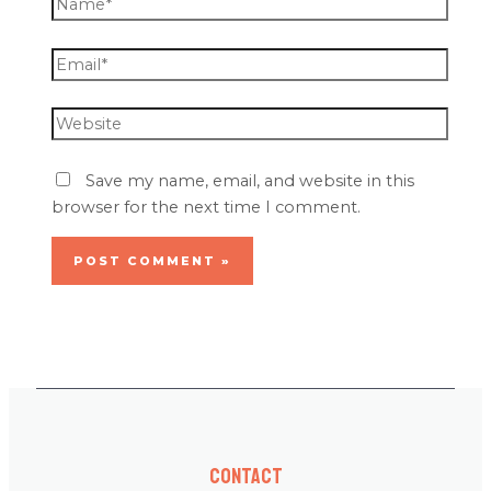
Save my name, email, and website in this
browser for the next time I comment.
Contact