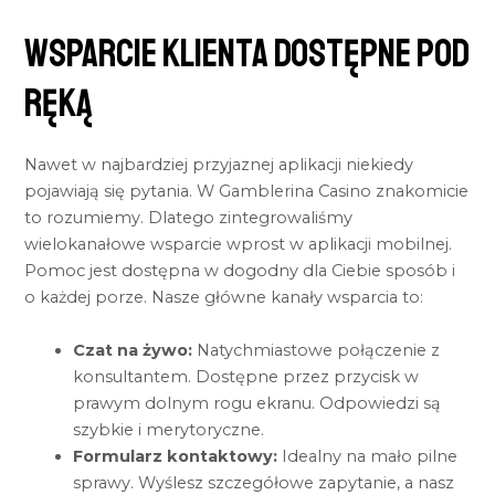
Wsparcie klienta dostępne pod
ręką
Nawet w najbardziej przyjaznej aplikacji niekiedy
pojawiają się pytania. W Gamblerina Casino znakomicie
to rozumiemy. Dlatego zintegrowaliśmy
wielokanałowe wsparcie wprost w aplikacji mobilnej.
Pomoc jest dostępna w dogodny dla Ciebie sposób i
o każdej porze. Nasze główne kanały wsparcia to:
Czat na żywo:
Natychmiastowe połączenie z
konsultantem. Dostępne przez przycisk w
prawym dolnym rogu ekranu. Odpowiedzi są
szybkie i merytoryczne.
Formularz kontaktowy:
Idealny na mało pilne
sprawy. Wyślesz szczegółowe zapytanie, a nasz