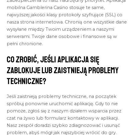
Zabezpieczenia to nasz nadrzędny priorytet. Aplikacja
mobilna Gamblerina Casino stosuje te same,
najwyższej jakości klasy protokoły szyfrujące (SSL) co
nasza strona internetowa. Chronią one wszystkie dane
wysyłane między Twoim urządzeniem a naszymi
serwerami. Twoje dane osobowe i finansowe są w
pełni chronione.
Co zrobić, jeśli aplikacja się
zablokuje lub zaistnieją problemy
techniczne?
Jeśli zaistnieją problemy techniczne, na początek
spróbuj ponownie uruchomić aplikację. Gdy to nie
pomoże, zgłoś się z naszym działem wsparcia przez
czat na żywo lub formularz kontaktowy w aplikacji.
Nasz zespół doradzi szybko zdiagnozować i usunąć
problem, abyś mógł jak najszybciej wrócić do gry.