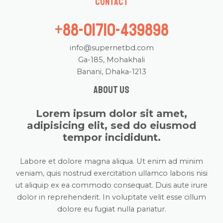
Contact
+88-01710-439898
info@supernetbd.com
Ga-185, Mohakhali
Banani, Dhaka-1213
About us
Lorem ipsum dolor sit amet,
adipisicing elit, sed do eiusmod
tempor incididunt.
Labore et dolore magna aliqua. Ut enim ad minim
veniam, quis nostrud exercitation ullamco laboris nisi
ut aliquip ex ea commodo consequat. Duis aute irure
dolor in reprehenderit. In voluptate velit esse cillum
dolore eu fugiat nulla pariatur.