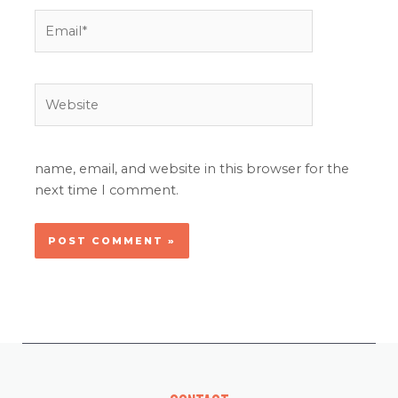
Email*
Website
name, email, and website in this browser for the
next time I comment.