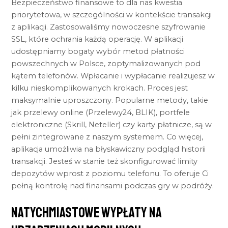
Bezpieczeństwo finansowe to dla nas kwestia
priorytetowa, w szczególności w kontekście transakcji
z aplikacji. Zastosowaliśmy nowoczesne szyfrowanie
SSL, które ochrania każdą operację. W aplikacji
udostępniamy bogaty wybór metod płatności
powszechnych w Polsce, zoptymalizowanych pod
kątem telefonów. Wpłacanie i wypłacanie realizujesz w
kilku nieskomplikowanych krokach. Proces jest
maksymalnie uproszczony. Popularne metody, takie
jak przelewy online (Przelewy24, BLIK), portfele
elektroniczne (Skrill, Neteller) czy karty płatnicze, są w
pełni zintegrowane z naszym systemem. Co więcej,
aplikacja umożliwia na błyskawiczny podgląd historii
transakcji. Jesteś w stanie też skonfigurować limity
depozytów wprost z poziomu telefonu. To oferuje Ci
pełną kontrolę nad finansami podczas gry w podróży.
Natychmiastowe wypłaty na