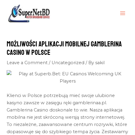
Skip
MAI
to
ME
content
Możliwości aplikacji mobilnej Gamblerina
Casino w Polsce
Leave a Comment
/
Uncategorized
/ By
sakil
Klienci w Polsce potrzebują mieć swoje ulubione
kasyno zawsze w zasięgu ręki
gamblerinaa.pl
.
Gamblerina Casino doskonale to wie. Nasza aplikacja
mobilna nie jest skróconą wersją strony internetowej.
To niezależne, zaawansowane centrum rozrywki, które
dopasowuje się do szybkiego tempa życia. Zestawiamy