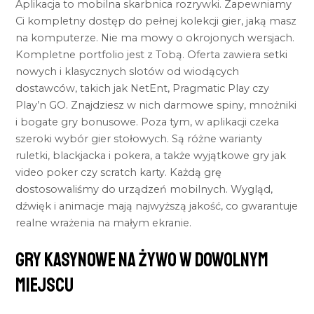
Aplikacja to mobilna skarbnica rozrywki. Zapewniamy
Ci kompletny dostęp do pełnej kolekcji gier, jaką masz
na komputerze. Nie ma mowy o okrojonych wersjach.
Kompletne portfolio jest z Tobą. Oferta zawiera setki
nowych i klasycznych slotów od wiodących
dostawców, takich jak NetEnt, Pragmatic Play czy
Play’n GO. Znajdziesz w nich darmowe spiny, mnożniki
i bogate gry bonusowe. Poza tym, w aplikacji czeka
szeroki wybór gier stołowych. Są różne warianty
ruletki, blackjacka i pokera, a także wyjątkowe gry jak
video poker czy scratch karty. Każdą grę
dostosowaliśmy do urządzeń mobilnych. Wygląd,
dźwięk i animacje mają najwyższą jakość, co gwarantuje
realne wrażenia na małym ekranie.
Gry kasynowe na żywo w dowolnym
miejscu