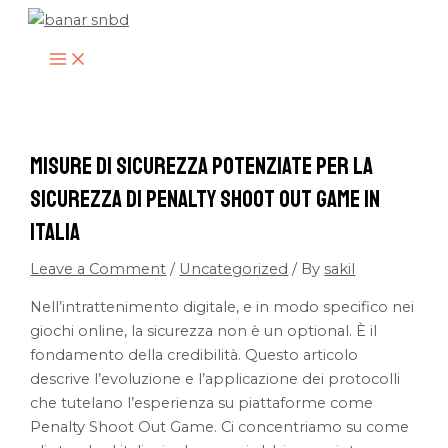
MAIN
Skip
Type
Name*
Email*
Website
MENU
to
here..
content
Misure di Sicurezza Potenziate per la
Sicurezza di Penalty Shoot Out Game in
Italia
Leave a Comment
/
Uncategorized
/ By
sakil
Nell’intrattenimento digitale, e in modo specifico nei
giochi online, la sicurezza non è un optional. È il
fondamento della credibilità. Questo articolo
descrive l’evoluzione e l’applicazione dei protocolli
che tutelano l’esperienza su piattaforme come
Penalty Shoot Out Game. Ci concentriamo su come