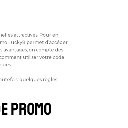
elles attractives. Pour en
promo Lucky8 permet d’accéder
es avantages, on compte des
 comment utiliser votre code
nues.
 Toutefois, quelques règles
de promo