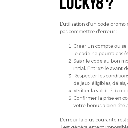
Lucky8 ?
L’utilisation d’un code promo
pas commettre d’erreur :
Créer un compte ou se c
le code ne pourra pas ê
Saisir le code au bon 
initial. Entrez-le avant
Respecter les conditio
de jeux éligibles, délais
Vérifier la validité du c
Confirmer la prise en c
votre bonus a bien été a
L’erreur la plus courante rest
il est généralement impossibl