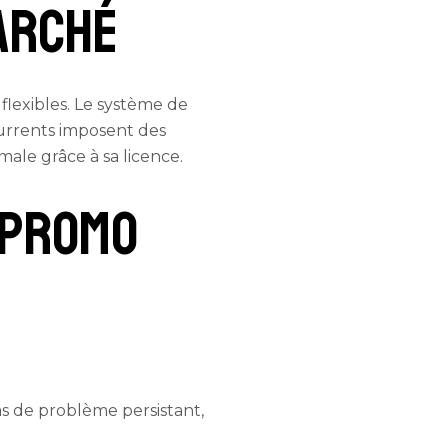
marché
lexibles. Le système de
ncurrents imposent des
ale grâce à sa licence.
s promo
 cas de problème persistant,