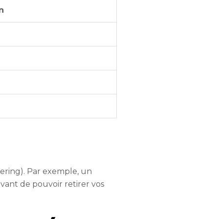
n
ering). Par exemple, un
ant de pouvoir retirer vos