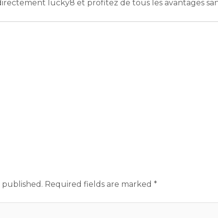
z directement
lucky8
et profitez de tous les avantages sa
 published.
Required fields are marked
*