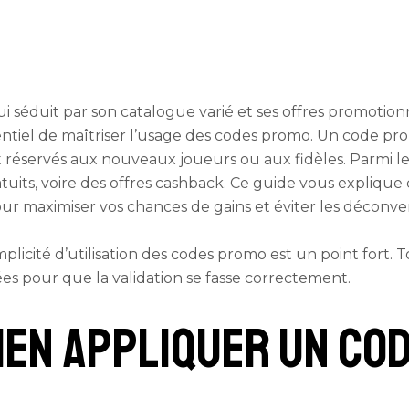
 séduit par son catalogue varié et ses offres promotionn
ssentiel de maîtriser l’usage des codes promo. Un code 
t réservés aux nouveaux joueurs ou aux fidèles. Parmi l
tuits, voire des offres cashback. Ce guide vous explique
ur maximiser vos chances de gains et éviter les déconve
simplicité d’utilisation des codes promo est un point fort.
ées pour que la validation se fasse correctement.
ien appliquer un co