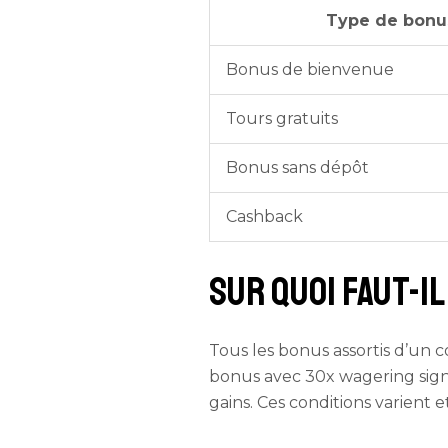
Type de bonu
Bonus de bienvenue
Tours gratuits
Bonus sans dépôt
Cashback
Sur quoi faut-il
Tous les bonus assortis d’un 
bonus avec 30x wagering signi
gains. Ces conditions varient 