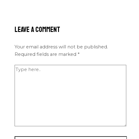
Leave a Comment
Your email address will not be published.
Required fields are marked
*