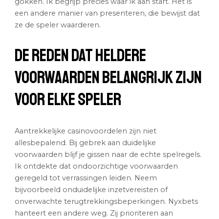
gokken. Ik begrijp precies waar ik aan start. Het is
een andere manier van presenteren, die bewijst dat
ze de speler waarderen.
De reden dat Heldere
Voorwaarden Belangrijk Zijn
voor Elke Speler
Aantrekkelijke casinovoordelen zijn niet
allesbepalend. Bij gebrek aan duidelijke
voorwaarden blijf je gissen naar de echte spelregels.
Ik ontdekte dat ondoorzichtige voorwaarden
geregeld tot verrassingen leiden. Neem
bijvoorbeeld onduidelijke inzetvereisten of
onverwachte terugtrekkingsbeperkingen. Nyxbets
hanteert een andere weg. Zij prioriteren aan