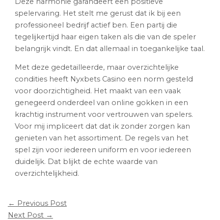
Deze harmonie garandeert een positieve
spelervaring. Het stelt me gerust dat ik bij een
professioneel bedrijf actief ben. Een partij die
tegelijkertijd haar eigen taken als die van de speler
belangrijk vindt. En dat allemaal in toegankelijke taal.
Met deze gedetailleerde, maar overzichtelijke
condities heeft Nyxbets Casino een norm gesteld
voor doorzichtigheid. Het maakt van een vaak
genegeerd onderdeel van online gokken in een
krachtig instrument voor vertrouwen van spelers.
Voor mij impliceert dat dat ik zonder zorgen kan
genieten van het assortiment. De regels van het
spel zijn voor iedereen uniform en voor iedereen
duidelijk. Dat blijkt de echte waarde van
overzichtelijkheid.
←
Previous Post
Next Post
→