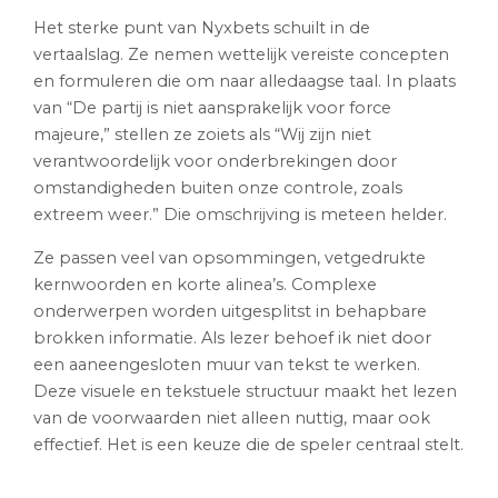
Het sterke punt van Nyxbets schuilt in de
vertaalslag. Ze nemen wettelijk vereiste concepten
en formuleren die om naar alledaagse taal. In plaats
van “De partij is niet aansprakelijk voor force
majeure,” stellen ze zoiets als “Wij zijn niet
verantwoordelijk voor onderbrekingen door
omstandigheden buiten onze controle, zoals
extreem weer.” Die omschrijving is meteen helder.
Ze passen veel van opsommingen, vetgedrukte
kernwoorden en korte alinea’s. Complexe
onderwerpen worden uitgesplitst in behapbare
brokken informatie. Als lezer behoef ik niet door
een aaneengesloten muur van tekst te werken.
Deze visuele en tekstuele structuur maakt het lezen
van de voorwaarden niet alleen nuttig, maar ook
effectief. Het is een keuze die de speler centraal stelt.