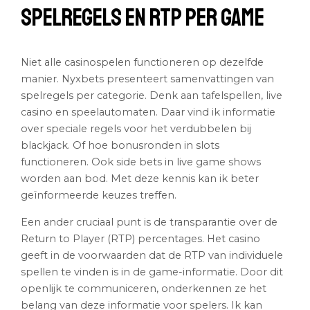
Spelregels en RTP per Game
Niet alle casinospelen functioneren op dezelfde
manier. Nyxbets presenteert samenvattingen van
spelregels per categorie. Denk aan tafelspellen, live
casino en speelautomaten. Daar vind ik informatie
over speciale regels voor het verdubbelen bij
blackjack. Of hoe bonusronden in slots
functioneren. Ook side bets in live game shows
worden aan bod. Met deze kennis kan ik beter
geïnformeerde keuzes treffen.
Een ander cruciaal punt is de transparantie over de
Return to Player (RTP) percentages. Het casino
geeft in de voorwaarden dat de RTP van individuele
spellen te vinden is in de game-informatie. Door dit
openlijk te communiceren, onderkennen ze het
belang van deze informatie voor spelers. Ik kan