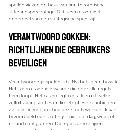
spellen kiezen op basis van hun theoretische
uitkeringspercentage. Dat is een essentieel
onderdeel van een strategische speelstijl.
Verantwoord Gokken:
Richtlijnen die Gebruikers
Beveiligen
Verantwoordelijk spelen is bij Nyxbets geen bijzaak.
Het is een essentiële waarde die door alle regels
heen loopt. Het casino legt niet alleen uit welke
zelfuitsluitingsopties en limietopties ze aanbieden.
Ze specificeren ook hoe deze tools werken. Ik kan
bijvoorbeeld een stortingslimiet per dag, week of
maand configureren. De regels omschrijven