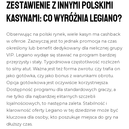
Zestawienie z innymi polskimi
kasynami: co wyróżnia Legiano?
Obserwując na polski rynek, wiele kasyn ma cashback
w ofercie. Zazwyczaj jest to jednak promocja na czas
określony lub benefit dedykowany dla nielicznej grupy
VIP. Legiano wydaje się stawiać na program bardziej
przejrzysty i stały. Tygodniowa częstotliwość rozliczeń
to silny atut. Ważna jest też forma zwrotu: czy trafia on
jako gotówka, czy jako bonus z warunkami obrotu.
Opcja gotówkowa jest oczywiście korzystniejsza.
Dostępność programu dla standardowych graczy, a
nie tylko dla najbardziej elitarnych szczebli
lojalnościowych, to następna zaleta. Stabilność i
klarowność oferty Legiano w tej dziedzinie może być
kluczowa dla osoby, kto poszukuje miejsca do gry na
dłuższy czas.