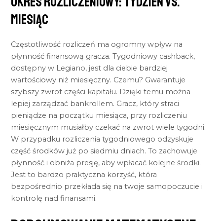
Okres rozliczeniowy: tydzień vs.
miesiąc
Częstotliwość rozliczeń ma ogromny wpływ na
płynność finansową gracza. Tygodniowy cashback,
dostępny w Legiano, jest dla ciebie bardziej
wartościowy niż miesięczny. Czemu? Gwarantuje
szybszy zwrot części kapitału. Dzięki temu można
lepiej zarządzać bankrollem. Gracz, który straci
pieniądze na początku miesiąca, przy rozliczeniu
miesięcznym musiałby czekać na zwrot wiele tygodni.
W przypadku rozliczenia tygodniowego odzyskuje
część środków już po siedmiu dniach. To zachowuje
płynność i obniża presję, aby wpłacać kolejne środki.
Jest to bardzo praktyczna korzyść, która
bezpośrednio przekłada się na twoje samopoczucie i
kontrolę nad finansami.