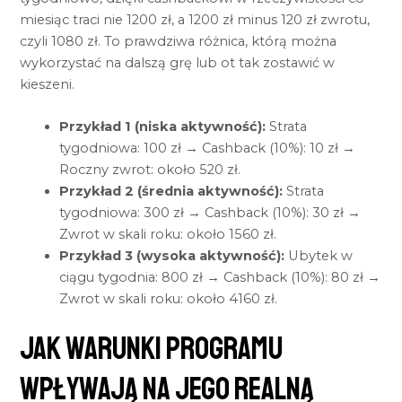
miesiąc traci nie 1200 zł, a 1200 zł minus 120 zł zwrotu,
czyli 1080 zł. To prawdziwa różnica, którą można
wykorzystać na dalszą grę lub ot tak zostawić w
kieszeni.
Przykład 1 (niska aktywność):
Strata
tygodniowa: 100 zł → Cashback (10%): 10 zł →
Roczny zwrot: około 520 zł.
Przykład 2 (średnia aktywność):
Strata
tygodniowa: 300 zł → Cashback (10%): 30 zł →
Zwrot w skali roku: około 1560 zł.
Przykład 3 (wysoka aktywność):
Ubytek w
ciągu tygodnia: 800 zł → Cashback (10%): 80 zł →
Zwrot w skali roku: około 4160 zł.
Jak warunki programu
wpływają na jego realną