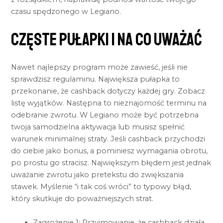
czasu spędzonego w Legiano.
Częste pułapki i na co uważać
Nawet najlepszy program może zawieść, jeśli nie
sprawdzisz regulaminu. Największa pułapka to
przekonanie, że cashback dotyczy każdej gry. Zobacz
listę wyjątków. Następna to nieznajomość terminu na
odebranie zwrotu. W Legiano może być potrzebna
twoja samodzielna aktywacja lub musisz spełnić
warunek minimalnej straty. Jeśli cashback przychodzi
do ciebie jako bonus, a pominiesz wymagania obrotu,
po prostu go stracisz. Największym błędem jest jednak
uważanie zwrotu jako pretekstu do zwiększania
stawek. Myślenie “i tak coś wróci” to typowy błąd,
który skutkuje do poważniejszych strat.
Zagrożenie 1: Przyjmowanie, że cashback działa