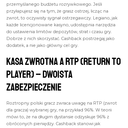
przemyślanego budżetu rozrywkowego. Jeśli
przyłapujesz się na tym, że grasz ostrzej, licząc na
zwrot, to oczywisty sygnał ostrzegawczy. Legiano, jak
każde licencjonowane kasyno, udostępnia narzędzia
do ustawienia limitów depozytów, strat i czasu gry.
Dobrze z nich skorzystać. Cashback postrzegaj jako
dodatek, a nie jako główny cel gry.
Kasa zwrotna a RTP (Return to
Player) – dwoista
zabezpieczenie
Roztropny polski gracz zwraca uwagę na RTP (zwrot
dla gracza) wybranej gry, na przykład 96%. W teorii
mówi to, że na długim dystansie odzyskuje 96% z
obróconych pieniędzy. Cashback stanowi jak