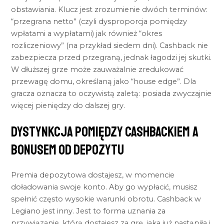
obstawiania. Klucz jest zrozumienie dwóch terminów:
“przegrana netto” (czyli dysproporcja pomiędzy
wpłatami a wypłatami) jak również “okres
rozliczeniowy” (na przykład siedem dni). Cashback nie
zabezpiecza przed przegraną, jednak łagodzi jej skutki.
W dłuższej grze może zauważalnie zredukować
przewagę domu, określaną jako “house edge”. Dla
gracza oznacza to oczywistą zaletą: posiada zwyczajnie
więcej pieniędzy do dalszej gry.
Dystynkcja pomiędzy cashbackiem a
bonusem od depozytu
Premia depozytowa dostajesz, w momencie
doładowania swoje konto. Aby go wypłacić, musisz
spełnić często wysokie warunki obrotu. Cashback w
Legiano jest inny. Jest to forma uznania za
przywiązanie, którą dostajesz za grę, jaka już nastąpiła i