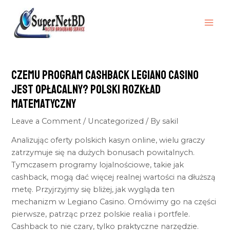
Skip
MAI
to
ME
content
Czemu program cashback Legiano Casino
jest opłacalny? Polski rozkład
matematyczny
Leave a Comment
/
Uncategorized
/ By
sakil
Analizując oferty polskich kasyn online, wielu graczy
zatrzymuje się na dużych bonusach powitalnych.
Tymczasem programy lojalnościowe, takie jak
cashback, mogą dać więcej realnej wartości na dłuższą
metę. Przyjrzyjmy się bliżej, jak wygląda ten
mechanizm w Legiano Casino. Omówimy go na części
pierwsze, patrząc przez polskie realia i portfele.
Cashback to nie czary, tylko praktyczne narzędzie.