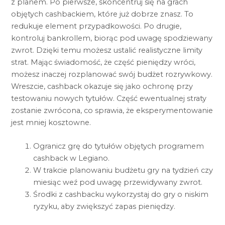
z planem. Po pierwsze, skoncentruj się na grach
objętych cashbackiem, które już dobrze znasz. To
redukuje element przypadkowości. Po drugie,
kontroluj bankrollem, biorąc pod uwagę spodziewany
zwrot. Dzięki temu możesz ustalić realistyczne limity
strat. Mając świadomość, że część pieniędzy wróci,
możesz inaczej rozplanować swój budżet rozrywkowy.
Wreszcie, cashback okazuje się jako ochronę przy
testowaniu nowych tytułów. Część ewentualnej straty
zostanie zwrócona, co sprawia, że eksperymentowanie
jest mniej kosztowne.
Ogranicz grę do tytułów objętych programem
cashback w Legiano.
W trakcie planowaniu budżetu gry na tydzień czy
miesiąc weź pod uwagę przewidywany zwrot.
Środki z cashbacku wykorzystaj do gry o niskim
ryzyku, aby zwiększyć zapas pieniędzy.