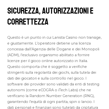
Sicurezza, Autorizzazioni e
Correttezza
Questo è un punto in cui Lanista Casino non transige,
e giustamente. L’operatore detiene una licenza
concessa dall’Agenzia delle Dogane e dei Monopoli
(ADM), l’esclusivo organismo abilitato a fornire
licenze per il gioco online autorizzato in Italia.
Questo comporta che è soggetto a verifiche
stringenti sulla regolarità dei giochi, sulla tutela dei
dati dei giocatori e sulla controllo nel gioco. I
software dei provider sono validati da enti di testing
autonomi (come eCOGRA o iTech Labs) che ne
verificano la Random Number Generation (RNG),
garantendo l’equità di ogni partita, spin o lancio. I
dati personali e finanziari sono tutelati da criptatura