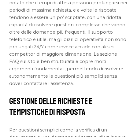
notato che i tempi di attesa possono prolungarsi nei
periodi di massima richiesta, e a volte le risposte
tendono a essere un po’ scriptate, con una ridotta
capacità di risolvere questioni complesse che vanno
oltre dalle domande più frequenti. Il supporto
telefonico è utile, ma gli orari di operatività non sono
prolungati 24/7 come invece accade con alcuni
competitor di maggiore dimensione. La sezione
FAQ sul sito è ben strutturata e copre molti
argomenti fondamentali, permettendo di risolvere
autonomamente le questioni più semplici senza
dover contattare l’assistenza.
Gestione delle Richieste e
Tempistiche di Risposta
Per questioni semplici come la verifica di un