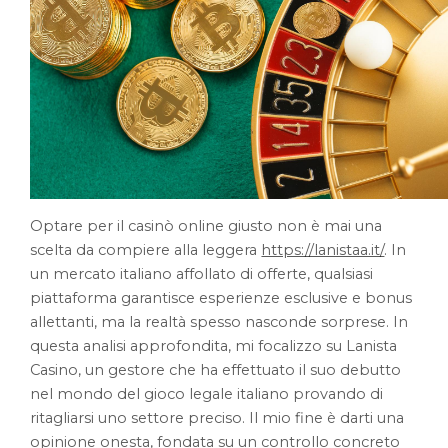
Optare per il casinò online giusto non è mai una
scelta da compiere alla leggera
https://lanistaa.it/
. In
un mercato italiano affollato di offerte, qualsiasi
piattaforma garantisce esperienze esclusive e bonus
allettanti, ma la realtà spesso nasconde sorprese. In
questa analisi approfondita, mi focalizzo su Lanista
Casino, un gestore che ha effettuato il suo debutto
nel mondo del gioco legale italiano provando di
ritagliarsi uno settore preciso. Il mio fine è darti una
opinione onesta, fondata su un controllo concreto