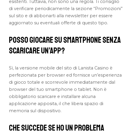
esistenti. Tuttavia, non sono una regola. Ti consiglio
di verificare periodicamente la sezione “Promozioni”
sul sito e di abbonarti alla newsletter per essere
aggiornato su eventuali offerte di questo tipo.
Posso giocare su smartphone senza
scaricare un’app?
Sì, la versione mobile del sito di Lanista Casino è
perfezionata per browser ed fornisce un’esperienza
di gioco totale e scorrevole immediatamente dal
browser del tuo smartphone o tablet. Non è
obbligatorio scaricare e installare alcuna
applicazione apposita, il che libera spazio di
memoria sul dispositivo.
Che succede se ho un problema