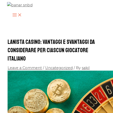
MAIN
Skip
Type
Name*
Email*
Website
MENU
to
here..
content
Lanista Casino: Vantaggi e Svantaggi da
Considerare per Ciascun Giocatore
Italiano
Leave a Comment
/
Uncategorized
/ By
sakil