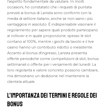
l’aspetto fondamentale da valutare. In molti
occasioni, ho constatato che i requisiti di puntata
previsti ai bonus di Lanista sono conformi con la
media di settore italiano, anche se non siano i più
vantaggiosi in assoluto. È indispensabile visionare il
regolamento per sapere quali prodotti partecipano
al rollover e in quale proporzione; spesso le slot
contano al 100%, mentre i giochi da tavolo e il live
casino hanno un contributo ridotto o inesistente.
Accanto al bonus d’ingresso, Lanista presenta
offerte periodiche come competizioni di slot, bonus
settimanali o offerte per i versamenti del lunedì. La
loro regolarità e valore concreto possono cambiare,
ma dimostrano un dedizione nel mantenere la
clientela attuale.
L’Importanza dei Termini e Regole dei
Bonus