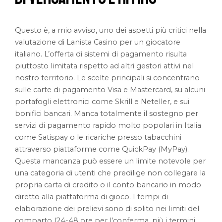
Questo è, a mio avviso, uno dei aspetti più critici nella
valutazione di Lanista Casino per un giocatore
italiano. L’offerta di sistemi di pagamento risulta
piuttosto limitata rispetto ad altri gestori attivi nel
nostro territorio. Le scelte principali si concentrano
sulle carte di pagamento Visa e Mastercard, su alcuni
portafogli elettronici come Skrill e Neteller, e sui
bonifici bancari. Manca totalmente il sostegno per
servizi di pagamento rapido molto popolari in Italia
come Satispay o le ricariche presso tabacchini
attraverso piattaforme come QuickPay (MyPay).
Questa mancanza può essere un limite notevole per
una categoria di utenti che predilige non collegare la
propria carta di credito o il conto bancario in modo
diretto alla piattaforma di gioco. I tempi di
elaborazione dei prelievi sono di solito nei limiti del
comparto (24-48 ore per l’conferma, più i termini