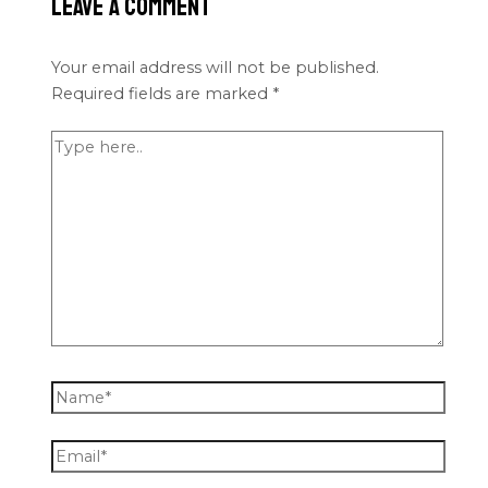
Leave a Comment
Your email address will not be published.
Required fields are marked
*