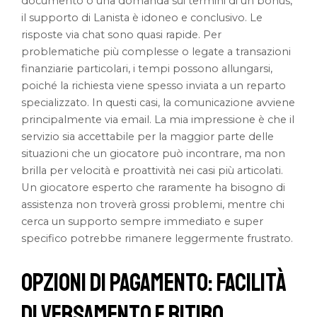
documento o una domanda sui termini di un bonus,
il supporto di Lanista è idoneo e conclusivo. Le
risposte via chat sono quasi rapide. Per
problematiche più complesse o legate a transazioni
finanziarie particolari, i tempi possono allungarsi,
poiché la richiesta viene spesso inviata a un reparto
specializzato. In questi casi, la comunicazione avviene
principalmente via email. La mia impressione è che il
servizio sia accettabile per la maggior parte delle
situazioni che un giocatore può incontrare, ma non
brilla per velocità e proattività nei casi più articolati.
Un giocatore esperto che raramente ha bisogno di
assistenza non troverà grossi problemi, mentre chi
cerca un supporto sempre immediato e super
specifico potrebbe rimanere leggermente frustrato.
Opzioni di Pagamento: Facilità
di Versamento e Ritiro