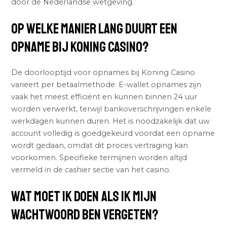
door de Nederlandse wetgeving.
Op welke manier lang duurt een
opname bij Koning Casino?
De doorlooptijd voor opnames bij Koning Casino
varieert per betaalmethode. E-wallet opnames zijn
vaak het meest efficiënt en kunnen binnen 24 uur
worden verwerkt, terwijl bankoverschrijvingen enkele
werkdagen kunnen duren. Het is noodzakelijk dat uw
account volledig is goedgekeurd voordat een opname
wordt gedaan, omdat dit proces vertraging kan
voorkomen. Specifieke termijnen worden altijd
vermeld in de cashier sectie van het casino.
Wat moet ik doen als ik mijn
wachtwoord ben vergeten?