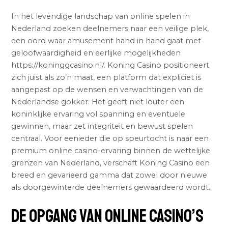
In het levendige landschap van online spelen in
Nederland zoeken deelnemers naar een veilige plek,
een oord waar amusement hand in hand gaat met
geloofwaardigheid en eerlijke mogelijkheden
https://koninggcasino.nl/
. Koning Casino positioneert
zich juist als zo’n maat, een platform dat expliciet is
aangepast op de wensen en verwachtingen van de
Nederlandse gokker. Het geeft niet louter een
koninklijke ervaring vol spanning en eventuele
gewinnen, maar zet integriteit en bewust spelen
centraal. Voor eenieder die op speurtocht is naar een
premium online casino-ervaring binnen de wettelijke
grenzen van Nederland, verschaft Koning Casino een
breed en gevarieerd gamma dat zowel door nieuwe
als doorgewinterde deelnemers gewaardeerd wordt.
De Opgang van Online Casino’s