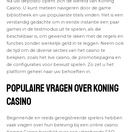
Na uw deposito opent zich de wereld van Koning
Casino. U kunt meteen navigeren door de game
bibliotheek en uw populairste titels vinden. Het is een
verstandig gedachte om in eerste instantie een paar
games in de testmodus uit te spelen, als die
beschikbaar is, om gewend te raken met de regels en
functies zonder werkelijk geld in te leggen. Neem ook
de tijd om de diverse secties van het casino te
bekijken, zoals het live casino, de promotiepagina en
de configuraties voor bewust spelen. Zo zet u het
platform geheel naar uw behoeften in.
Populaire Vragen over Koning
Casino
Beginnende en reeds geregistreerde spelers hebben
vaak vragen over hun beleving bij een online casino.