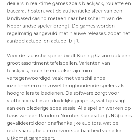
dealers in real-time games zoals blackjack, roulette en
baccarat hosten, wat de authentieke sfeer van een
landbased casino meteen naar het scherm van de
Nederlandse speler brengt. De games worden
regelmatig aangevuld met nieuwe releases, zodat het
aanbod actueel en actueel blijft.
Voor de tactische speler biedt Koning Casino ook een
groot assortiment tafelspellen. Varianten van
blackjack, roulette en poker zijn ruim
vertegenwoordigd, vaak met verschillende
inzetlimieten om zowel terughoudende spelers als
hoogrollers te bedienen. De software zorgt voor
vlotte animaties en duidelijke graphics, wat bijdraagt
aan een plezierige speelsessie. Alle spellen werken op
basis van een Random Number Generator (RNG) die is
gevalideerd door onafhankelijke auditors, wat de
rechtvaardigheid en onvoorspelbaarheid van elke
uitkomst garandeert.