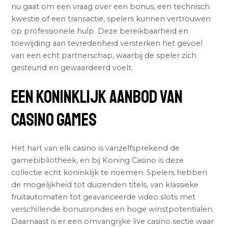
nu gaat om een vraag over een bonus, een technisch
kwestie of een transactie, spelers kunnen vertrouwen
op professionele hulp. Deze bereikbaarheid en
toewijding aan tevredenheid versterken het gevoel
van een echt partnerschap, waarbij de speler zich
gesteund en gewaardeerd voelt.
Een Koninklijk Aanbod van
Casino Games
Het hart van elk casino is vanzelfsprekend de
gamebibliotheek, en bij Koning Casino is deze
collectie echt koninklijk te noemen. Spelers hebben
de mogelijkheid tot duizenden titels, van klassieke
fruitautomaten tot geavanceerde video slots met
verschillende bonusrondes en hoge winstpotentialen.
Daarnaast is er een omvangrijke live casino sectie waar