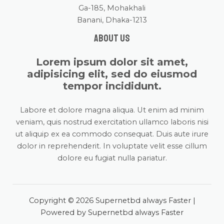
Ga-185, Mohakhali
Banani, Dhaka-1213
About us
Lorem ipsum dolor sit amet,
adipisicing elit, sed do eiusmod
tempor incididunt.
Labore et dolore magna aliqua. Ut enim ad minim
veniam, quis nostrud exercitation ullamco laboris nisi
ut aliquip ex ea commodo consequat. Duis aute irure
dolor in reprehenderit. In voluptate velit esse cillum
dolore eu fugiat nulla pariatur.
Copyright © 2026 Supernetbd always Faster |
Powered by Supernetbd always Faster