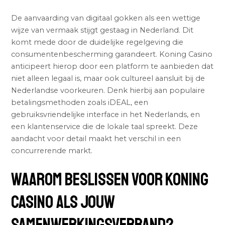
De aanvaarding van digitaal gokken als een wettige
wijze van vermaak stijgt gestaag in Nederland. Dit
komt mede door de duidelijke regelgeving die
consumentenbescherming garandeert. Koning Casino
anticipeert hierop door een platform te aanbieden dat
niet alleen legaal is, maar ook cultureel aansluit bij de
Nederlandse voorkeuren. Denk hierbij aan populaire
betalingsmethoden zoals iDEAL, een
gebruiksvriendelijke interface in het Nederlands, en
een klantenservice die de lokale taal spreekt. Deze
aandacht voor detail maakt het verschil in een
concurrerende markt.
Waarom Beslissen voor Koning
Casino als Jouw
Samenwerkingsverband?