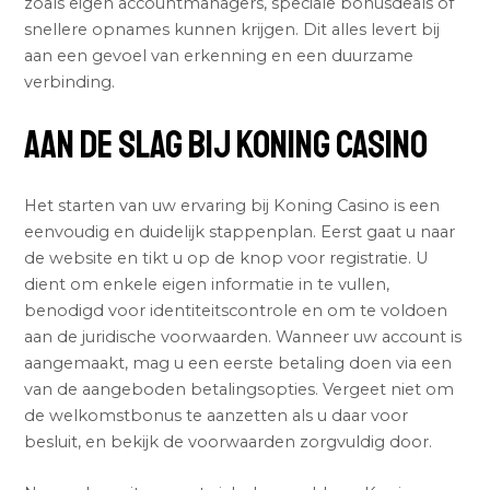
zoals eigen accountmanagers, speciale bonusdeals of
snellere opnames kunnen krijgen. Dit alles levert bij
aan een gevoel van erkenning en een duurzame
verbinding.
Aan de Slag bij Koning Casino
Het starten van uw ervaring bij Koning Casino is een
eenvoudig en duidelijk stappenplan. Eerst gaat u naar
de website en tikt u op de knop voor registratie. U
dient om enkele eigen informatie in te vullen,
benodigd voor identiteitscontrole en om te voldoen
aan de juridische voorwaarden. Wanneer uw account is
aangemaakt, mag u een eerste betaling doen via een
van de aangeboden betalingsopties. Vergeet niet om
de welkomstbonus te aanzetten als u daar voor
besluit, en bekijk de voorwaarden zorgvuldig door.