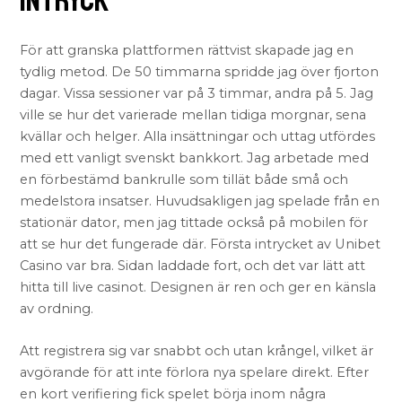
intryck
För att granska plattformen rättvist skapade jag en
tydlig metod. De 50 timmarna spridde jag över fjorton
dagar. Vissa sessioner var på 3 timmar, andra på 5. Jag
ville se hur det varierade mellan tidiga morgnar, sena
kvällar och helger. Alla insättningar och uttag utfördes
med ett vanligt svenskt bankkort. Jag arbetade med
en förbestämd bankrulle som tillät både små och
medelstora insatser. Huvudsakligen jag spelade från en
stationär dator, men jag tittade också på mobilen för
att se hur det fungerade där. Första intrycket av Unibet
Casino var bra. Sidan laddade fort, och det var lätt att
hitta till live casinot. Designen är ren och ger en känsla
av ordning.
Att registrera sig var snabbt och utan krångel, vilket är
avgörande för att inte förlora nya spelare direkt. Efter
en kort verifiering fick spelet börja inom några