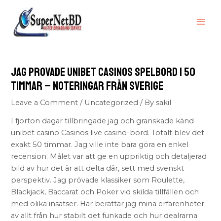
Skip
MAI
to
ME
content
Jag provade Unibet Casinos spelbord i 50
timmar – noteringar från Sverige
Leave a Comment
/
Uncategorized
/ By
sakil
I fjorton dagar tillbringade jag och granskade
känd
unibet casino
Casinos live casino-bord. Totalt blev det
exakt 50 timmar. Jag ville inte bara göra en enkel
recension. Målet var att ge en uppriktig och detaljerad
bild av hur det är att delta där, sett med svenskt
perspektiv. Jag prövade klassiker som Roulette,
Blackjack, Baccarat och Poker vid skilda tillfällen och
med olika insatser. Här berättar jag mina erfarenheter
av allt från hur stabilt det funkade och hur dealrarna