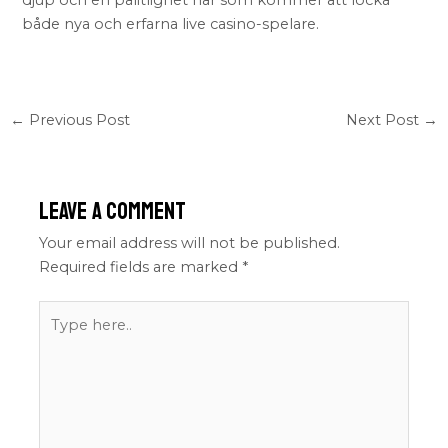
både nya och erfarna live casino-spelare.
←
Previous Post
Next Post
→
Leave a Comment
Your email address will not be published.
Required fields are marked
*
Type
here..