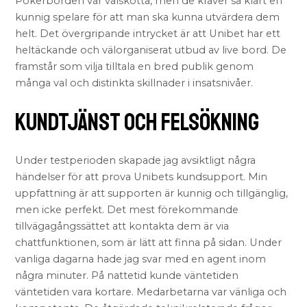
Pokerborden var välskötta, men de kräver så klart en
kunnig spelare för att man ska kunna utvärdera dem
helt. Det övergripande intrycket är att Unibet har ett
heltäckande och välorganiserat utbud av live bord. De
framstår som vilja tilltala en bred publik genom
många val och distinkta skillnader i insatsnivåer.
Kundtjänst och felsökning
Under testperioden skapade jag avsiktligt några
händelser för att prova Unibets kundsupport. Min
uppfattning är att supporten är kunnig och tillgänglig,
men icke perfekt. Det mest förekommande
tillvägagångssättet att kontakta dem är via
chattfunktionen, som är lätt att finna på sidan. Under
vanliga dagarna hade jag svar med en agent inom
några minuter. På nattetid kunde väntetiden
väntetiden vara kortare. Medarbetarna var vänliga och