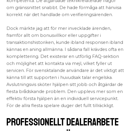
kompetenta. De åtgärdade teknikrelaterade frågor
om gränssnittet snabbt. De hade förmåga att hänvisa
korrekt när det handlade om verifieringsärenden.
Dock märkte jag att för mer invecklade ärenden,
framför allt om bonusvillkor eller uppgifter i
transaktionshistoriken, kunde ibland responsen ibland
kännas en aning allmänna. I sådana fall krävdes ofta en
komplettering. Det existerar en utförlig FAQ-sektion
och möjlighet att kontakta via mejl, vilket fyller ut
servicen. För svensktalande användare är det viktigt att
känna till att supporten i huvudsak talar engelska.
Avslutningsvis sköter hjälpen sitt jobb och åtgärdar de
flesta brådskande problem. Den upplevs mer som en
effektiv första hjälpen än en individuell servicepunkt.
För de allra flesta spelare duger det fullt tillräckligt.
Professionellt dealerarbete