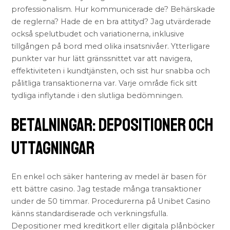
professionalism. Hur kommunicerade de? Behärskade
de reglerna? Hade de en bra attityd? Jag utvärderade
också spelutbudet och variationerna, inklusive
tillgången på bord med olika insatsnivåer. Ytterligare
punkter var hur lätt gränssnittet var att navigera,
effektiviteten i kundtjänsten, och sist hur snabba och
pålitliga transaktionerna var. Varje område fick sitt
tydliga inflytande i den slutliga bedömningen.
Betalningar: Depositioner och
uttagningar
En enkel och säker hantering av medel är basen för
ett bättre casino. Jag testade många transaktioner
under de 50 timmar. Procedurerna på Unibet Casino
känns standardiserade och verkningsfulla.
Depositioner med kreditkort eller digitala plånböcker