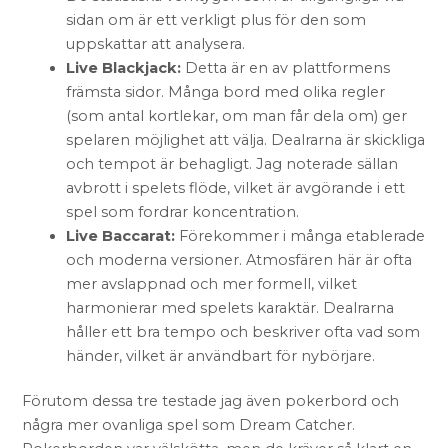
sidan om är ett verkligt plus för den som
uppskattar att analysera.
Live Blackjack:
Detta är en av plattformens
främsta sidor. Många bord med olika regler
(som antal kortlekar, om man får dela om) ger
spelaren möjlighet att välja. Dealrarna är skickliga
och tempot är behagligt. Jag noterade sällan
avbrott i spelets flöde, vilket är avgörande i ett
spel som fordrar koncentration.
Live Baccarat:
Förekommer i många etablerade
och moderna versioner. Atmosfären här är ofta
mer avslappnad och mer formell, vilket
harmonierar med spelets karaktär. Dealrarna
håller ett bra tempo och beskriver ofta vad som
händer, vilket är användbart för nybörjare.
Förutom dessa tre testade jag även pokerbord och
några mer ovanliga spel som Dream Catcher.