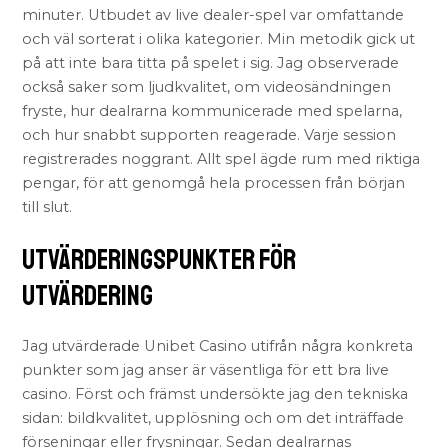
minuter. Utbudet av live dealer-spel var omfattande
och väl sorterat i olika kategorier. Min metodik gick ut
på att inte bara titta på spelet i sig. Jag observerade
också saker som ljudkvalitet, om videosändningen
fryste, hur dealrarna kommunicerade med spelarna,
och hur snabbt supporten reagerade. Varje session
registrerades noggrant. Allt spel ägde rum med riktiga
pengar, för att genomgå hela processen från början
till slut.
Utvärderingspunkter för
utvärdering
Jag utvärderade Unibet Casino utifrån några konkreta
punkter som jag anser är väsentliga för ett bra live
casino. Först och främst undersökte jag den tekniska
sidan: bildkvalitet, upplösning och om det inträffade
förseningar eller frysningar. Sedan dealrarnas