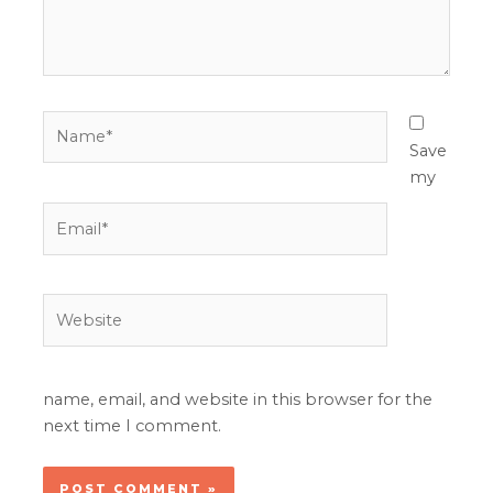
Name*
Save
my
Email*
Website
name, email, and website in this browser for the
next time I comment.