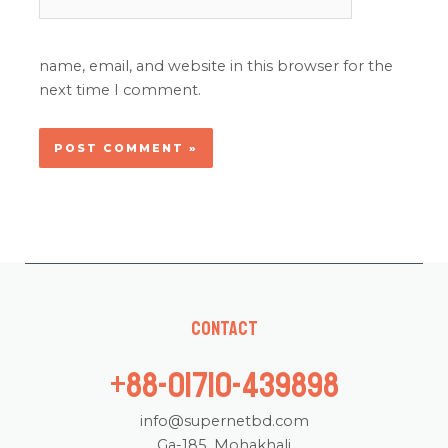
name, email, and website in this browser for the
next time I comment.
Contact
+88-01710-439898
info@supernetbd.com
Ga-185, Mohakhali