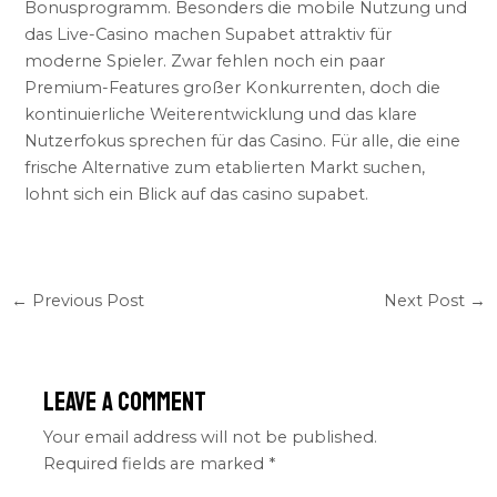
Bonusprogramm. Besonders die mobile Nutzung und
das Live-Casino machen Supabet attraktiv für
moderne Spieler. Zwar fehlen noch ein paar
Premium-Features großer Konkurrenten, doch die
kontinuierliche Weiterentwicklung und das klare
Nutzerfokus sprechen für das Casino. Für alle, die eine
frische Alternative zum etablierten Markt suchen,
lohnt sich ein Blick auf das
casino supabet
.
←
Previous Post
Next Post
→
Leave a Comment
Your email address will not be published.
Required fields are marked
*