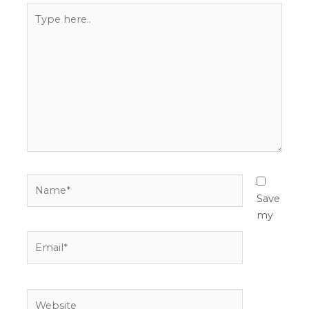
Type
here..
Name*
Save
my
Email*
Website