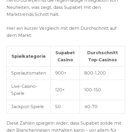
hervorzuheben ist die regelmäßige Integration von
Neuheiten, was zeigt, dass Supabet mit den
Markttrends Schritt hält.
Hier ein kurzer Vergleich mit dem Durchschnitt auf
dem Markt:
Supabet
Durchschnitt
Spielkategorie
Casino
Top-Casinos
Spielautomaten
900+
800-1.200
Live-Casino-
120+
100-150
Spiele
Jackpot-Spiele
50
40-70
Diese Zahlen spiegeln wider, dass Supabet solide mit
den Branchenriesen mithalten kann – vor allem für