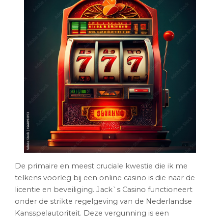
De primaire en meest cruciale kwestie die ik me
telkens voorleg bij een online casino is die naar de
licentie en beveiliging. Jack`s Casino functioneert
onder de strikte regelgeving van de Nederlandse
Kansspelautoriteit. Deze vergunning is een