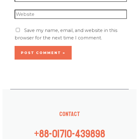
Save my name, email, and website in this
browser for the next time I comment.
Contact
+88-01710-439898