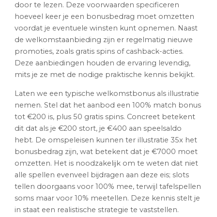
door te lezen. Deze voorwaarden specificeren
hoeveel keer je een bonusbedrag moet omzetten
voordat je eventuele winsten kunt opnemen. Naast
de welkomstaanbieding zijn er regelmatig nieuwe
promoties, zoals gratis spins of cashback-acties.
Deze aanbiedingen houden de ervaring levendig,
mits je ze met de nodige praktische kennis bekijkt.
Laten we een typische welkomstbonus als illustratie
nemen. Stel dat het aanbod een 100% match bonus
tot €200 is, plus 50 gratis spins. Concreet betekent
dit dat als je €200 stort, je €400 aan speelsaldo
hebt. De omspeleisen kunnen ter illustratie 35x het
bonusbedrag zijn, wat betekent dat je €7000 moet
omzetten. Het is noodzakelijk om te weten dat niet
alle spellen evenveel bijdragen aan deze eis; slots
tellen doorgaans voor 100% mee, terwijl tafelspellen
soms maar voor 10% meetellen. Deze kennis stelt je
in staat een realistische strategie te vaststellen.