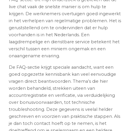
live chat vaak de snelste manier is om hulp te
krijgen. De werknemers overtuigen goed ingewerkt
in het verhelpen van regelmatige problemen. Het is
geruststellend om te ondervinden dat er hulp
voorhanden is in het Nederlands. Een
laagdrempelige en dienstbare service betekent het
verschil tussen een miniem ongemak en een
onaangename ervaring.
De FAQ-sectie krijgt speciale aandacht, want een
goed opgezette kennisbank kan veel eenvoudige
vragen direct beantwoorden. Thema’s die hier
worden behandeld, strekken uiteen van
accountregistratie en verificatie, via verduidelijking
over bonusvoorwaarden, tot technische
troubleshooting. Deze gegevens is veelal helder
geschreven en voorzien van praktische stappen. Als
je dan toch contact hoeft op te nemen, is het
doeltreffend om je spelersnaam en een heldere