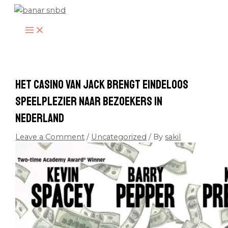
MAIN
Skip
Type
Name*
Email*
Website
MENU
to
here..
content
Het casino van Jack brengt eindeloos
speelplezier naar bezoekers in
Nederland
Leave a Comment
/
Uncategorized
/ By
sakil