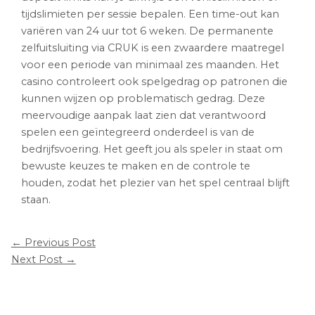
tijdslimieten per sessie bepalen. Een time-out kan
variëren van 24 uur tot 6 weken. De permanente
zelfuitsluiting via CRUK is een zwaardere maatregel
voor een periode van minimaal zes maanden. Het
casino controleert ook spelgedrag op patronen die
kunnen wijzen op problematisch gedrag. Deze
meervoudige aanpak laat zien dat verantwoord
spelen een geïntegreerd onderdeel is van de
bedrijfsvoering. Het geeft jou als speler in staat om
bewuste keuzes te maken en de controle te
houden, zodat het plezier van het spel centraal blijft
staan.
←
Previous Post
Next Post
→