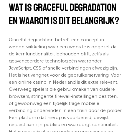
Wat is Graceful Degradation
en waarom is dit belangrijk?
Graceful degradation betreft een concept in
webontwikkeling waar een website is opgezet dat
de kernfunctionaliteit behouden blijft, zelfs als
geavanceerdere technologieën waaronder
JavaScript, CSS of snelle verbindingen afwezig zijn.
Het is het vangnet voor de gebruikerservaring. Voor
een online casino in Nederland is dit extra relevant.
Overweeg spelers die gebruikmaken van oudere
browsers, stringente firewall-instellingen bezitten,
of gewoonweg een tijdelijk trage mobiele
verbinding ondervinden in een trein door de polder.
Een platform dat hierop is voorbereid, bewijst
respect aan zijn publiek en waarborgt continuïteit.
Het is een indicatie van gedegen engineering en