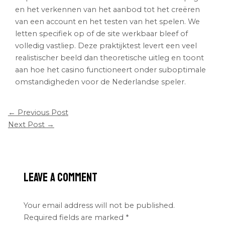
en het verkennen van het aanbod tot het creëren
van een account en het testen van het spelen. We
letten specifiek op of de site werkbaar bleef of
volledig vastliep. Deze praktijktest levert een veel
realistischer beeld dan theoretische uitleg en toont
aan hoe het casino functioneert onder suboptimale
omstandigheden voor de Nederlandse speler.
←
Previous Post
Next Post
→
Leave a Comment
Your email address will not be published.
Required fields are marked
*