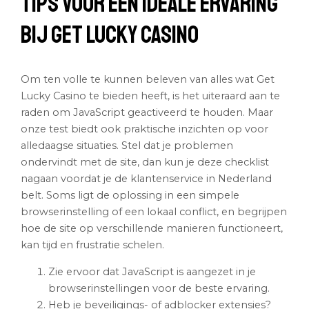
Tips voor een ideale ervaring
bij Get Lucky Casino
Om ten volle te kunnen beleven van alles wat Get
Lucky Casino te bieden heeft, is het uiteraard aan te
raden om JavaScript geactiveerd te houden. Maar
onze test biedt ook praktische inzichten op voor
alledaagse situaties. Stel dat je problemen
ondervindt met de site, dan kun je deze checklist
nagaan voordat je de klantenservice in Nederland
belt. Soms ligt de oplossing in een simpele
browserinstelling of een lokaal conflict, en begrijpen
hoe de site op verschillende manieren functioneert,
kan tijd en frustratie schelen.
Zie ervoor dat JavaScript is aangezet in je
browserinstellingen voor de beste ervaring.
Heb je beveiligings- of adblocker extensies?