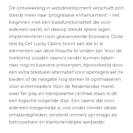
De ontwikkeling in webdevelopment verschuift zich
steeds meer naar ‘progressive enhancement’ – het
beginnen met een basisfunctionaliteit die voor
iedereen werkt, en daarop steeds rijkere lagen
implementeren voor geavanceerde browsers. Onze
test bij Get Lucky Casino toont aan dat er al
elementen van deze filosofie te vinden zijn. Voor de
toekomst zouden casino’s verder kunnen kijken
naar nog inclusievere ontwerpen, bijvoorbeeld door
een extra tekstueel alternatief voor spelregels aan te
bieden of de navigatie nog sterker te optimaliseren
voor screenreaders. Voor de Nederlandse markt,
waar fair play en transparantie centraal staan, is dit
een logische volgende stap. Een casino dat voor
iedereen toegankelijk is, ook onder minder ideale
omstandigheden, versterkt immers zijn imago als
betrouwbare en klantvriendelijke aanbieder.