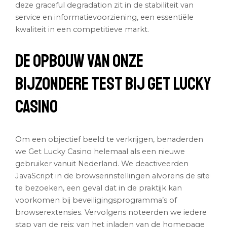
deze graceful degradation zit in de stabiliteit van
service en informatievoorziening, een essentiële
kwaliteit in een competitieve markt.
De opbouw van onze
bijzondere test bij Get Lucky
Casino
Om een objectief beeld te verkrijgen, benaderden
we Get Lucky Casino helemaal als een nieuwe
gebruiker vanuit Nederland. We deactiveerden
JavaScript in de browserinstellingen alvorens de site
te bezoeken, een geval dat in de praktijk kan
voorkomen bij beveiligingsprogramma’s of
browserextensies. Vervolgens noteerden we iedere
stap van de reis: van het inladen van de homepage