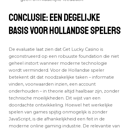
Conclusie: een degelijke
basis voor Hollandse spelers
De evaluatie laat zien dat Get Lucky Casino is
geconstrueerd op een robuuste foundation die niet
geheel instort wanneer moderne technologie
wordt verminderd. Voor de Hollandse speler
betekent dit dat noodzakelijke taken – informatie
vinden, voorwaarden inzien, een account
onderhouden – in theorie altijd haalbaar zijn, zonder
technische moeilijkheden. Dit wijst van een
doordachte ontwikkeling. Hoewel het werkelijke
spelen van games spijtig onmogelijk is zonder
JavaScript, is die afhankelijkheid een feit in de
moderne online gaming industrie. De relevantie van