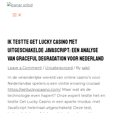
MAIN
Skip
Type
Name*
Email*
Website
MENU
to
here..
content
Ik testte Get Lucky Casino met
uitgeschakelde JavaScript: een analyse
van graceful degradation voor Nederland
Leave a Comment
/
Uncategorized
/ By
sakil
In de veranderlijke wereld van online casino’s voor
Nederlandse spelers is een vlotte ervaring cruciaal
https://getluckyscasino.com/
. Maar wat als de
technologie even hapert? Onze expert testte het en
testte Get Lucky Casino in een aparte modus: met
JavaScript helemaal uitgeschakeld. Deze test,