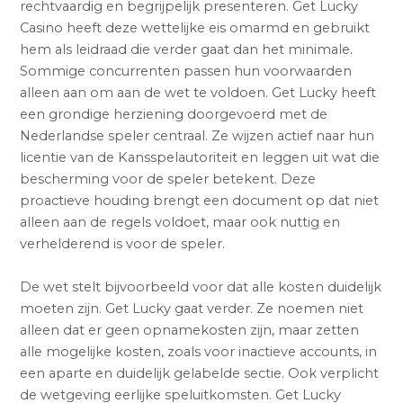
rechtvaardig en begrijpelijk presenteren. Get Lucky
Casino heeft deze wettelijke eis omarmd en gebruikt
hem als leidraad die verder gaat dan het minimale.
Sommige concurrenten passen hun voorwaarden
alleen aan om aan de wet te voldoen. Get Lucky heeft
een grondige herziening doorgevoerd met de
Nederlandse speler centraal. Ze wijzen actief naar hun
licentie van de Kansspelautoriteit en leggen uit wat die
bescherming voor de speler betekent. Deze
proactieve houding brengt een document op dat niet
alleen aan de regels voldoet, maar ook nuttig en
verhelderend is voor de speler.
De wet stelt bijvoorbeeld voor dat alle kosten duidelijk
moeten zijn. Get Lucky gaat verder. Ze noemen niet
alleen dat er geen opnamekosten zijn, maar zetten
alle mogelijke kosten, zoals voor inactieve accounts, in
een aparte en duidelijk gelabelde sectie. Ook verplicht
de wetgeving eerlijke speluitkomsten. Get Lucky