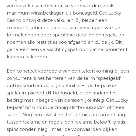
verdoezelen van belangrijke voorwaarden, zoals
maximum winstbedragen uit bonusgeld. Get Lucky
Casino ontwijkt deze valkuilen. Zij bieden een
coherent, coherent aanbod aan, vervangen wazige
formuleringen door specifieke getallen en regels, en
noemen alle restricties voorafgaand en duidelijk. Dit
genereert een verwachtingspatroon dat ze consistent
kunnen nakomen.
Een concreet voorbeeld van een tekortkoming bij een
concurrent is het hanteren van de term “speelgeld”
ontbrekend eenduidige definitie. Bij de bepaalde
speler impliceert dit bonusgeld, bij de andere het
bedrag met inbegrip van persoonlijke inleg. Get Lucky
bepaalt dit ondubbelzinnig als “bonussaldo” of “reëel
saldo”. Nog een kwestie is het gemis aan samenhang
tussen reclame en regels: een reclame belooft “gratis
spins zonder inleg”, maar de voorwaarden blijken