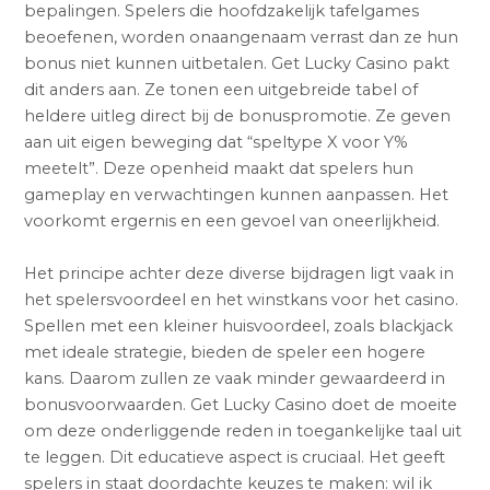
bepalingen. Spelers die hoofdzakelijk tafelgames
beoefenen, worden onaangenaam verrast dan ze hun
bonus niet kunnen uitbetalen. Get Lucky Casino pakt
dit anders aan. Ze tonen een uitgebreide tabel of
heldere uitleg direct bij de bonuspromotie. Ze geven
aan uit eigen beweging dat “speltype X voor Y%
meetelt”. Deze openheid maakt dat spelers hun
gameplay en verwachtingen kunnen aanpassen. Het
voorkomt ergernis en een gevoel van oneerlijkheid.
Het principe achter deze diverse bijdragen ligt vaak in
het spelersvoordeel en het winstkans voor het casino.
Spellen met een kleiner huisvoordeel, zoals blackjack
met ideale strategie, bieden de speler een hogere
kans. Daarom zullen ze vaak minder gewaardeerd in
bonusvoorwaarden. Get Lucky Casino doet de moeite
om deze onderliggende reden in toegankelijke taal uit
te leggen. Dit educatieve aspect is cruciaal. Het geeft
spelers in staat doordachte keuzes te maken: wil ik