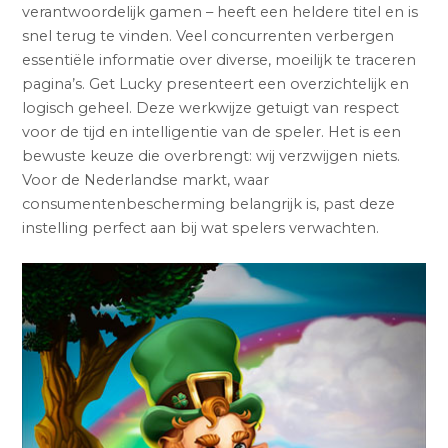
verantwoordelijk gamen – heeft een heldere titel en is
snel terug te vinden. Veel concurrenten verbergen
essentiële informatie over diverse, moeilijk te traceren
pagina’s. Get Lucky presenteert een overzichtelijk en
logisch geheel. Deze werkwijze getuigt van respect
voor de tijd en intelligentie van de speler. Het is een
bewuste keuze die overbrengt: wij verzwijgen niets.
Voor de Nederlandse markt, waar
consumentenbescherming belangrijk is, past deze
instelling perfect aan bij wat spelers verwachten.