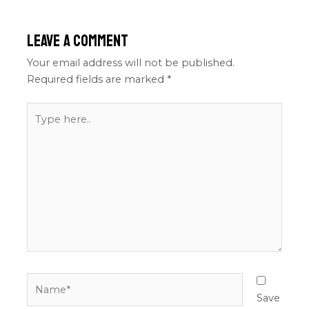
Leave a Comment
Your email address will not be published.
Required fields are marked
*
Type
here..
Name*
Save