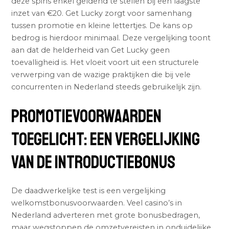
deze spins enkel geldend te stellen bij een laagste
inzet van €20. Get Lucky zorgt voor samenhang
tussen promotie en kleine lettertjes. De kans op
bedrog is hierdoor minimaal. Deze vergelijking toont
aan dat de helderheid van Get Lucky geen
toevalligheid is. Het vloeit voort uit een structurele
verwerping van de wazige praktijken die bij vele
concurrenten in Nederland steeds gebruikelijk zijn.
Promotievoorwaarden
Toegelicht: Een Vergelijking
van de Introductiebonus
De daadwerkelijke test is een vergelijking
welkomstbonusvoorwaarden. Veel casino’s in
Nederland adverteren met grote bonusbedragen,
maar wegstoppen de omzetvereisten in onduidelijke