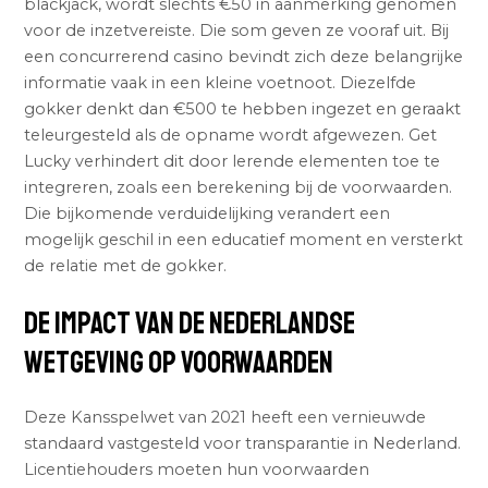
blackjack, wordt slechts €50 in aanmerking genomen
voor de inzetvereiste. Die som geven ze vooraf uit. Bij
een concurrerend casino bevindt zich deze belangrijke
informatie vaak in een kleine voetnoot. Diezelfde
gokker denkt dan €500 te hebben ingezet en geraakt
teleurgesteld als de opname wordt afgewezen. Get
Lucky verhindert dit door lerende elementen toe te
integreren, zoals een berekening bij de voorwaarden.
Die bijkomende verduidelijking verandert een
mogelijk geschil in een educatief moment en versterkt
de relatie met de gokker.
De Impact van de Nederlandse
Wetgeving op Voorwaarden
Deze Kansspelwet van 2021 heeft een vernieuwde
standaard vastgesteld voor transparantie in Nederland.
Licentiehouders moeten hun voorwaarden