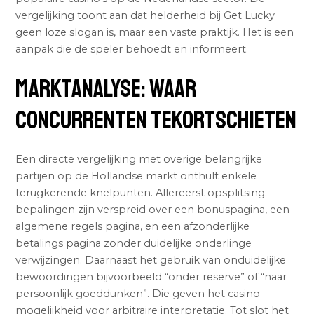
vergelijking toont aan dat helderheid bij Get Lucky
geen loze slogan is, maar een vaste praktijk. Het is een
aanpak die de speler behoedt en informeert.
Marktanalyse: Waar
Concurrenten Tekortschieten
Een directe vergelijking met overige belangrijke
partijen op de Hollandse markt onthult enkele
terugkerende knelpunten. Allereerst opsplitsing:
bepalingen zijn verspreid over een bonuspagina, een
algemene regels pagina, en een afzonderlijke
betalings pagina zonder duidelijke onderlinge
verwijzingen. Daarnaast het gebruik van onduidelijke
bewoordingen bijvoorbeeld “onder reserve” of “naar
persoonlijk goeddunken”. Die geven het casino
mogelijkheid voor arbitraire interpretatie. Tot slot het