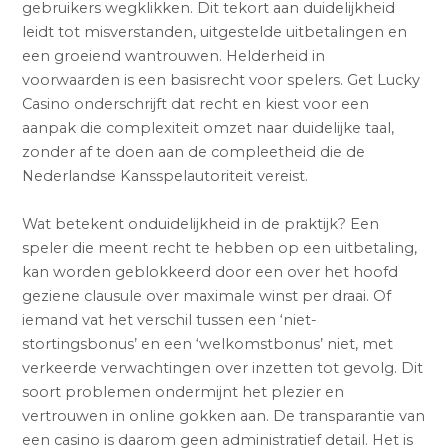
gebruikers wegklikken. Dit tekort aan duidelijkheid
leidt tot misverstanden, uitgestelde uitbetalingen en
een groeiend wantrouwen. Helderheid in
voorwaarden is een basisrecht voor spelers. Get Lucky
Casino onderschrijft dat recht en kiest voor een
aanpak die complexiteit omzet naar duidelijke taal,
zonder af te doen aan de compleetheid die de
Nederlandse Kansspelautoriteit vereist.
Wat betekent onduidelijkheid in de praktijk? Een
speler die meent recht te hebben op een uitbetaling,
kan worden geblokkeerd door een over het hoofd
geziene clausule over maximale winst per draai. Of
iemand vat het verschil tussen een ‘niet-
stortingsbonus’ en een ‘welkomstbonus’ niet, met
verkeerde verwachtingen over inzetten tot gevolg. Dit
soort problemen ondermijnt het plezier en
vertrouwen in online gokken aan. De transparantie van
een casino is daarom geen administratief detail. Het is