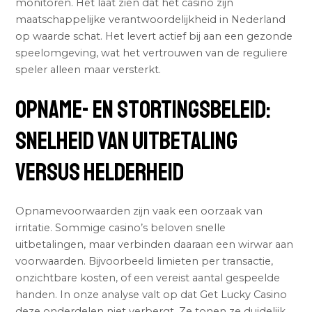
monitoren. Het laat zien dat het casino zijn
maatschappelijke verantwoordelijkheid in Nederland
op waarde schat. Het levert actief bij aan een gezonde
speelomgeving, wat het vertrouwen van de reguliere
speler alleen maar versterkt.
Opname- en Stortingsbeleid:
Snelheid van uitbetaling
versus Helderheid
Opnamevoorwaarden zijn vaak een oorzaak van
irritatie. Sommige casino’s beloven snelle
uitbetalingen, maar verbinden daaraan een wirwar aan
voorwaarden. Bijvoorbeeld limieten per transactie,
onzichtbare kosten, of een vereist aantal gespeelde
handen. In onze analyse valt op dat Get Lucky Casino
deze onderdelen niet verbergt. Ze tonen ze duidelijk