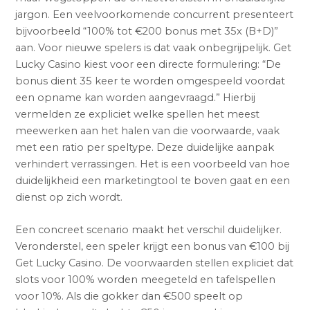
jargon. Een veelvoorkomende concurrent presenteert
bijvoorbeeld “100% tot €200 bonus met 35x (B+D)”
aan. Voor nieuwe spelers is dat vaak onbegrijpelijk. Get
Lucky Casino kiest voor een directe formulering: “De
bonus dient 35 keer te worden omgespeeld voordat
een opname kan worden aangevraagd.” Hierbij
vermelden ze expliciet welke spellen het meest
meewerken aan het halen van die voorwaarde, vaak
met een ratio per speltype. Deze duidelijke aanpak
verhindert verrassingen. Het is een voorbeeld van hoe
duidelijkheid een marketingtool te boven gaat en een
dienst op zich wordt.
Een concreet scenario maakt het verschil duidelijker.
Veronderstel, een speler krijgt een bonus van €100 bij
Get Lucky Casino. De voorwaarden stellen expliciet dat
slots voor 100% worden meegeteld en tafelspellen
voor 10%. Als die gokker dan €500 speelt op