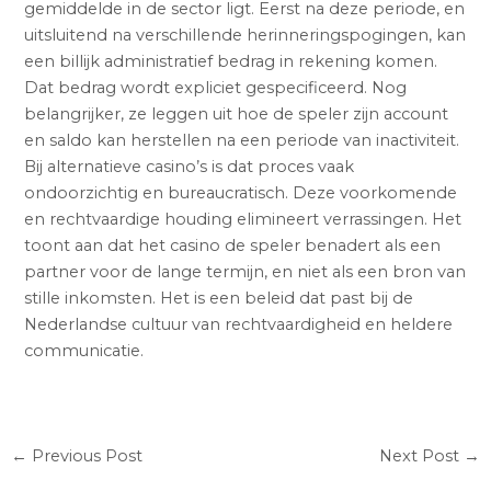
gemiddelde in de sector ligt. Eerst na deze periode, en
uitsluitend na verschillende herinneringspogingen, kan
een billijk administratief bedrag in rekening komen.
Dat bedrag wordt expliciet gespecificeerd. Nog
belangrijker, ze leggen uit hoe de speler zijn account
en saldo kan herstellen na een periode van inactiviteit.
Bij alternatieve casino’s is dat proces vaak
ondoorzichtig en bureaucratisch. Deze voorkomende
en rechtvaardige houding elimineert verrassingen. Het
toont aan dat het casino de speler benadert als een
partner voor de lange termijn, en niet als een bron van
stille inkomsten. Het is een beleid dat past bij de
Nederlandse cultuur van rechtvaardigheid en heldere
communicatie.
←
Previous Post
Next Post
→