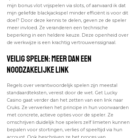
mijn bonus vlot vrijspelen via slots, of aanvaard ik dat
mijn geliefde blackjackspel minder efficiënt is voor dit
doel? Door deze kennis te delen, geven ze de speler
meer invloed. Ze veranderen een technische
beperking in een heldere keuze. Deze openheid over
de werkwijze is een krachtig vertrouwenssignaal.
Veilig Spelen: Meer Dan Een
Noodzakelijke Link
Regels over verantwoordelijk spelen zijn meestal
standaardteksten, vereist door de wet. Get Lucky
Casino gaat verder dan het zetten van een link naar
Cruks. Ze verwerken het principe in hun voorwaarden
met concrete, actieve opties voor de speler. Ze
omschrijven duidelijk hoe spelers zelf limieten kunnen
bepalen voor stortingen, verlies of speeltijd via hun
account. Ook beschrijven ze het proces van