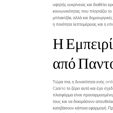
υψηλής ευκρίνειας και διαθέτει κ
κοινωνικότητας που πλησιάζει το
μπλακτζάκ, αλλά και δημιουργικέ
η ποιότητα λεπτομέρειας και η επ
Η Εμπειρί
από Παντ
Τώρα πια, η δυνατότητα ενός onli
Casino το ξέρει αυτό και έχει σχ
πλατφόρμα είναι προσαρμοσμένη γ
τους και να δοκιμάσουν απευθείας
κατεβάσουν κάποια εφαρμογή. Προσ