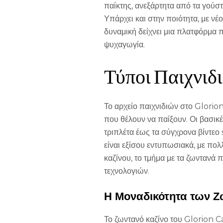
παίκτης, ανεξάρτητα από τα γούστα
Υπάρχει και στην ποιότητα, με νέ
δυναμική δείχνει μια πλατφόρμα π
ψυχαγωγία.
Τύποι Παιχνιδ
Το αρχείο παιχνιδιών στο Glorion
που θέλουν να παίξουν. Οι βασικέ
τριπλέτα έως τα σύγχρονα βίντεο 
είναι εξίσου εντυπωσιακά, με πο
καζίνου, το τμήμα με τα ζωντανά 
τεχνολογιών.
Η Μοναδικότητα των Ζ
Το ζωντανό καζίνο του Glorion Ca