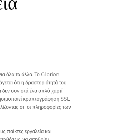
εια
για όλα τα άλλα. Το Glorion
γεται ότι η δραστηριότητά του
α δεν συνιστά ένα απλό χαρτί.
χρησιμοποιεί κρυπτογράφηση SSL
λίζοντας ότι οι πληροφορίες των
υς παίκτες εργαλεία και
αταθέσεις, να αιτηθούν