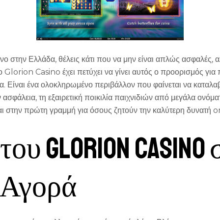
ίνο στην Ελλάδα, θέλεις κάτι που να μην είναι απλώς ασφαλές, 
 Glorion Casino έχει πετύχει να γίνει αυτός ο προορισμός για
δια. Είναι ένα ολοκληρωμένο περιβάλλον που φαίνεται να καταλαβ
 ασφάλεια, τη εξαιρετική ποικιλία παιχνιδιών από μεγάλα ονόμ
ται στην πρώτη γραμμή για όσους ζητούν την καλύτερη δυνατή on
του Glorion Casino 
 Αγορά