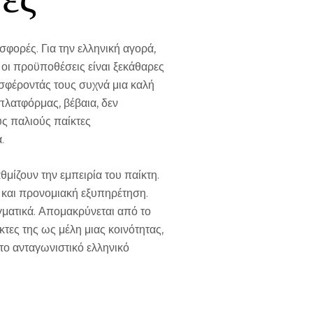
σφορές. Για την ελληνική αγορά,
 οι προϋποθέσεις είναι ξεκάθαρες
οσφέροντάς τους συχνά μια καλή
πλατφόρμας, βέβαια, δεν
υς παλιούς παίκτες
.
θμίζουν την εμπειρία του παίκτη.
α και προνομιακή εξυπηρέτηση.
γματικά. Απομακρύνεται από το
τες της ως μέλη μιας κοινότητας,
το ανταγωνιστικό ελληνικό