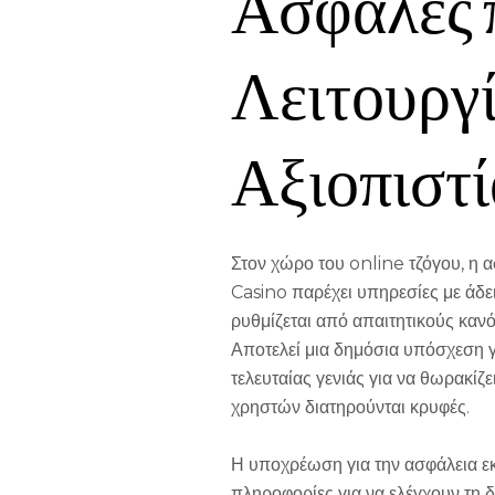
Ασφαλές π
Λειτουργί
Αξιοπιστί
Στον χώρο του online τζόγου, η ασ
Casino παρέχει υπηρεσίες με άδε
ρυθμίζεται από απαιτητικούς κανόν
Αποτελεί μια δημόσια υπόσχεση γ
τελευταίας γενιάς για να θωρακί
χρηστών διατηρούνται κρυφές.
Η υποχρέωση για την ασφάλεια εκτ
πληροφορίες για να ελέγχουν τη δ