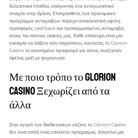
δελεαστικά έπαθλα, εισάγοντας ένα ανταγωνιστικό
στοιχείο στην δράση. Επιπρόσθετα, ένα προνομιακό
πρόγραμμα ανταμοιβών παρέχει αποκλειστικά οφέλη,
προσφορές cashback και προσαρμοσμένες ανταμοιβές
στους πιο πιστούς παίκτες μας. Κάθε επίσκεψη είναι μια
ευκαιρία να λάβετε κάτι παραπάνω, κάνοντας το Glorion
Casino το αγαπημένο προορισμό για όσους αναζητούν
όφελος μαζί με ψυχαγωγία.
Με ποιο τρόπο το Glorion
Casino Ξεχωρίζει από τα
άλλα
Στην αγορά των διαδικτυακών καζίνο, το Glorion Casino
δεν είναι απλά ένας επιπλέον προορισμός. Αποτελεί μια