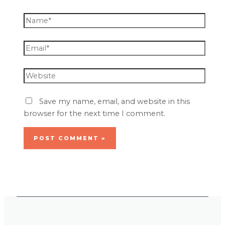
Save my name, email, and website in this
browser for the next time I comment.