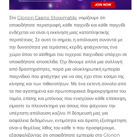
Στο
Glorion Casino Stoiximatiki
, νομίζουμε ότι
οποιαδήποτε περιστροφή, κάθε παιχνίδι και κάθε παιχνίδι
ενδέχεται να είναι η εκκίνηση μιας καταπληκτικής
περιπέτειας. Σε αυτό το σημείο, η απόλαυση συναντά με
την δυνατότητα για τεράστιες κερδή, φτιάχνοντας ένα
χώρο όπου το αίσθημα του τυχερού παιχνιδιού υπάρχει σε
οποιαδήποτε ιστοσελίδα. Όχι δίνουμε απλά μια συλλογή
από δραστηριότητες, παρά μια ολοκληρωτική εμπειρία
παιχνιδιού που φτιάχτηκε για να σας έχει στον κόσμο της
κίνησης και των πιθανοτήτων. Με ένα εκτενή σύνολο από
τα πιο αγαπημένα και πρωτοποριακά δημιουργήματα του
τομέα, επίσης και μπόνους που ενισχύουν κάθε επίσκεψη,
είμαστε το πλεονέκτημα για όσους που ψάχνουν την
υπέρτατη απόλαυση καζίνο. Η δέσμευσή μας για
ασφάλεια δεδομένων, εντιμότητα και άριστη εξυπηρέτηση
είναι ο θεμέλιος λίθος του κάθε τι που προσφέρουμε,
εξασφαλίζοντας ότι οποιαδήποτε εμπειρία στο Glorion