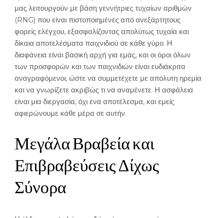
μας λειτουργούν με βάση γεννήτριες τυχαίων αριθμών
(RNG) που είναι πιστοποιημένες από ανεξάρτητους
φορείς ελέγχου, εξασφαλίζοντας απολύτως τυχαία και
δίκαια αποτελέσματα παιχνιδιού σε κάθε γύρο. Η
διαφάνεια είναι βασική αρχή για εμάς, και οι όροι όλων
των προσφορών και των παιχνιδιών είναι ευδιάκριτα
αναγραφόμενοι, ώστε να συμμετέχετε με απόλυτη ηρεμία
και να γνωρίζετε ακριβώς τι να αναμένετε. Η ασφάλεια
είναι μια διεργασία, όχι ένα αποτέλεσμα, και εμείς
αφιερώνουμε κάθε μέρα σε αυτήν.
Μεγάλα Βραβεία και
Επιβραβεύσεις Δίχως
Σύνορα