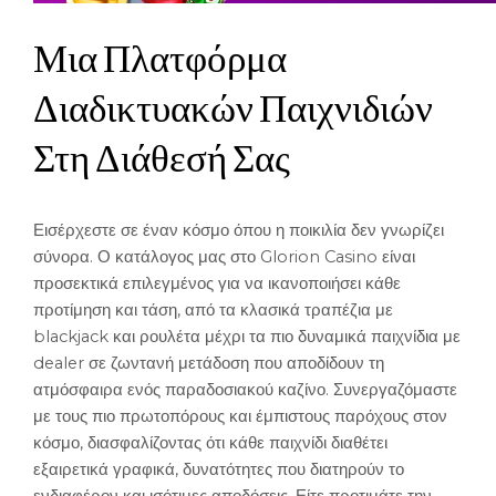
Μια Πλατφόρμα
Διαδικτυακών Παιχνιδιών
Στη Διάθεσή Σας
Εισέρχεστε σε έναν κόσμο όπου η ποικιλία δεν γνωρίζει
σύνορα. Ο κατάλογος μας στο Glorion Casino είναι
προσεκτικά επιλεγμένος για να ικανοποιήσει κάθε
προτίμηση και τάση, από τα κλασικά τραπέζια με
blackjack και ρουλέτα μέχρι τα πιο δυναμικά παιχνίδια με
dealer σε ζωντανή μετάδοση που αποδίδουν τη
ατμόσφαιρα ενός παραδοσιακού καζίνο. Συνεργαζόμαστε
με τους πιο πρωτοπόρους και έμπιστους παρόχους στον
κόσμο, διασφαλίζοντας ότι κάθε παιχνίδι διαθέτει
εξαιρετικά γραφικά, δυνατότητες που διατηρούν το