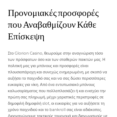
Προνομιακές προσφορές
που Αναβαθμίζουν Κάθε
Επίσκεψη
Στο Glorion Casino, θεωρούμε στην αναγνώριση τόσο
των πρόσφατων όσο και των σταθερών παικτών μας. Η
πολιτική μας για μπόνους και προσφορές είναι
πλουσιοπάροχη και συνεχώς ενημερωμένη, με σκοπό να
αυξήσει το παιχνιδιό σας και να σας δώσει περισσότερες
ευκαιρίες για νίκη. Από ένα εντυπωσιακό μπόνους
καλωσορίσματος που πολλαπλασιάζει ή και ενισχύει την
πρώτη σας πληρωμή, μέχρι χαριστικές περιστροφές σε
δημοφιλή δημοφιλή slot, οι ευκαιρίες για να αυξήσετε τη
χρόνο παιχνιδιού και το bankroll σας είναι αδιάκοπες.
Διοργανώνουμε τακτικούς τουρνουά και διαγωνισμούς με