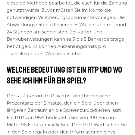
dieselbe Methode bearbeitet, die auch für die Zahlung
genutzt wurde. Zuvor müssen Sie im Konto die
notwendigen Verifizierungsdokumente vorlegen. Die
Abwicklungszeiten differieren: E-Wallets sind mit rund
24 Stunden am schnellsten. Bei Karten und
Banküberweisungen kann es 3 bis 5 Bankarbeitstage
benötigen. Es können Auszahlungslimits pro
Transaktion oder Woche bestehen.
Welche Bedeutung ist ein RTP und wo
sehe ich ihn für ein Spiel?
Der RTP (Return to Player) ist der theoretische
Prozentsatz der Einsätze, den ein Spiel über einen
längeren Zeitraum an die Spieler zurückfließen lässt.
Ein RTP von 96% bedeutet, dass von 100 Euro im
Mittel 96 Euro zurückfließen. Den RTP-Wert sehen Sie
in den Spielregeln oder den Informationen eines