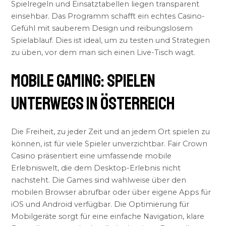
Spielregeln und Einsatztabellen liegen transparent
einsehbar. Das Programm schafft ein echtes Casino-
Gefühl mit sauberem Design und reibungslosem
Spielablauf. Dies ist ideal, um zu testen und Strategien
zu üben, vor dem man sich einen Live-Tisch wagt.
Mobile Gaming: Spielen
unterwegs in Österreich
Die Freiheit, zu jeder Zeit und an jedem Ort spielen zu
können, ist für viele Spieler unverzichtbar. Fair Crown
Casino präsentiert eine umfassende mobile
Erlebniswelt, die dem Desktop-Erlebnis nicht
nachsteht. Die Games sind wahlweise über den
mobilen Browser abrufbar oder über eigene Apps für
iOS und Android verfügbar. Die Optimierung für
Mobilgeräte sorgt für eine einfache Navigation, klare