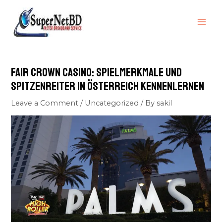
Skip
MAI
to
ME
content
Fair Crown Casino: Spielmerkmale und
Spitzenreiter in Österreich kennenlernen
Leave a Comment
/
Uncategorized
/ By
sakil