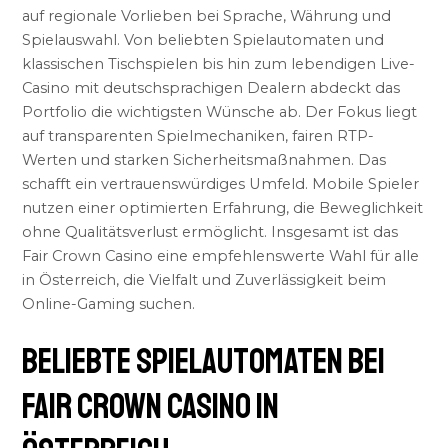
auf regionale Vorlieben bei Sprache, Währung und
Spielauswahl. Von beliebten Spielautomaten und
klassischen Tischspielen bis hin zum lebendigen Live-
Casino mit deutschsprachigen Dealern abdeckt das
Portfolio die wichtigsten Wünsche ab. Der Fokus liegt
auf transparenten Spielmechaniken, fairen RTP-
Werten und starken Sicherheitsmaßnahmen. Das
schafft ein vertrauenswürdiges Umfeld. Mobile Spieler
nutzen einer optimierten Erfahrung, die Beweglichkeit
ohne Qualitätsverlust ermöglicht. Insgesamt ist das
Fair Crown Casino eine empfehlenswerte Wahl für alle
in Österreich, die Vielfalt und Zuverlässigkeit beim
Online-Gaming suchen.
Beliebte Spielautomaten bei
Fair Crown Casino in