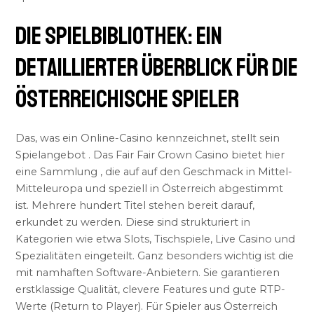
Die Spielbibliothek: Ein
detaillierter Überblick für die
österreichische Spieler
Das, was ein Online-Casino kennzeichnet, stellt sein
Spielangebot . Das Fair Fair Crown Casino bietet hier
eine Sammlung , die auf auf den Geschmack in Mittel-
Mitteleuropa und speziell in Österreich abgestimmt
ist. Mehrere hundert Titel stehen bereit darauf,
erkundet zu werden. Diese sind strukturiert in
Kategorien wie etwa Slots, Tischspiele, Live Casino und
Spezialitäten eingeteilt. Ganz besonders wichtig ist die
mit namhaften Software-Anbietern. Sie garantieren
erstklassige Qualität, clevere Features und gute RTP-
Werte (Return to Player). Für Spieler aus Österreich