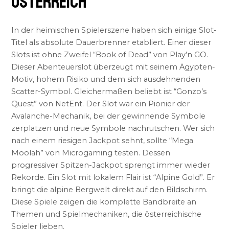
Österreich
In der heimischen Spielerszene haben sich einige Slot-
Titel als absolute Dauerbrenner etabliert. Einer dieser
Slots ist ohne Zweifel “Book of Dead” von Play’n GO.
Dieser Abenteuerslot überzeugt mit seinem Ägypten-
Motiv, hohem Risiko und dem sich ausdehnenden
Scatter-Symbol. Gleichermaßen beliebt ist “Gonzo’s
Quest” von NetEnt. Der Slot war ein Pionier der
Avalanche-Mechanik, bei der gewinnende Symbole
zerplatzen und neue Symbole nachrutschen. Wer sich
nach einem riesigen Jackpot sehnt, sollte “Mega
Moolah” von Microgaming testen. Dessen
progressiver Spitzen-Jackpot sprengt immer wieder
Rekorde. Ein Slot mit lokalem Flair ist “Alpine Gold”. Er
bringt die alpine Bergwelt direkt auf den Bildschirm.
Diese Spiele zeigen die komplette Bandbreite an
Themen und Spielmechaniken, die österreichische
Spieler lieben.