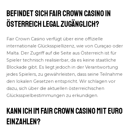
Befindet sich Fair Crown Casino in
Österreich legal zugänglich?
Fair Crown Casino verfügt über eine offizielle
internationale Glücksspiellizenz, wie von Curaçao oder
Malta. Der Zugriff auf die Seite aus Österreich ist für
Spieler technisch realisierbar, da es keine staatliche
Blockade gibt. Es liegt jedoch in der Verantwortung
jedes Spielers, zu gewährleisten, dass seine Teilnahme
den lokalen Gesetzen entspricht. Wir schlagen vor
dazu, sich über die aktuellen österreichischen
Glücksspielbestimmungen zu erkundigen.
Kann ich im Fair Crown Casino mit Euro
einzahlen?