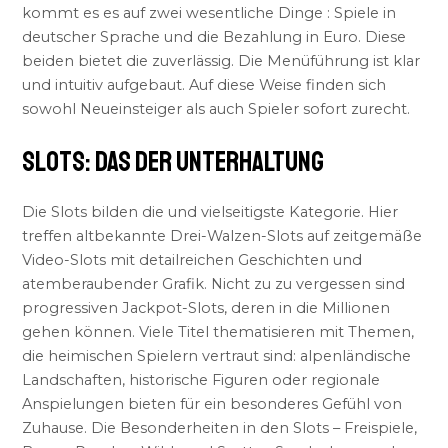
kommt es es auf zwei wesentliche Dinge : Spiele in
deutscher Sprache und die Bezahlung in Euro. Diese
beiden bietet die zuverlässig. Die Menüführung ist klar
und intuitiv aufgebaut. Auf diese Weise finden sich
sowohl Neueinsteiger als auch Spieler sofort zurecht.
Slots: Das der Unterhaltung
Die Slots bilden die und vielseitigste Kategorie. Hier
treffen altbekannte Drei-Walzen-Slots auf zeitgemäße
Video-Slots mit detailreichen Geschichten und
atemberaubender Grafik. Nicht zu zu vergessen sind
progressiven Jackpot-Slots, deren in die Millionen
gehen können. Viele Titel thematisieren mit Themen,
die heimischen Spielern vertraut sind: alpenländische
Landschaften, historische Figuren oder regionale
Anspielungen bieten für ein besonderes Gefühl von
Zuhause. Die Besonderheiten in den Slots – Freispiele,