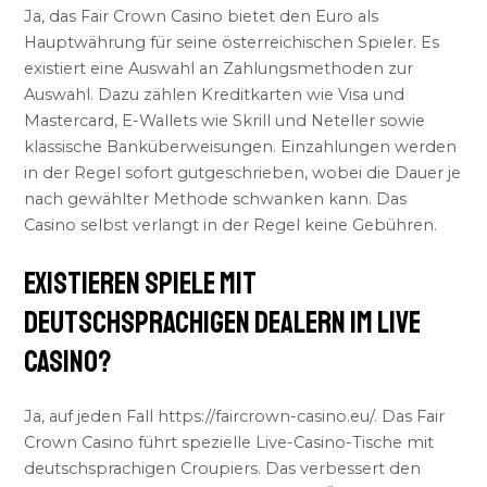
Ja, das Fair Crown Casino bietet den Euro als
Hauptwährung für seine österreichischen Spieler. Es
existiert eine Auswahl an Zahlungsmethoden zur
Auswahl. Dazu zählen Kreditkarten wie Visa und
Mastercard, E-Wallets wie Skrill und Neteller sowie
klassische Banküberweisungen. Einzahlungen werden
in der Regel sofort gutgeschrieben, wobei die Dauer je
nach gewählter Methode schwanken kann. Das
Casino selbst verlangt in der Regel keine Gebühren.
Existieren Spiele mit
deutschsprachigen Dealern im Live
Casino?
Ja, auf jeden Fall
https://faircrown-casino.eu/
. Das Fair
Crown Casino führt spezielle Live-Casino-Tische mit
deutschsprachigen Croupiers. Das verbessert den