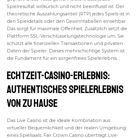
Spielresultat willkürlich und nicht beeinflusst ist. Der
theoretische Auszahlungsanteil (RTP) jedes Spiels ist in
den Spieldetails oder den Gewinntabellen einsehbar.
Das sorgt für maximale Offenheit. Zusätzlich setzt die
Plattform SSL-Verschlüsselungstechnologie um. Sie
schützt alle finanziellen Transaktionen und privaten
Daten der Spieler. Dieses mehrschichtige System ist
die Fundament für ein sorgenfreies Spielerlebnis.
Echtzeit-Casino-Erlebnis:
Authentisches Spielerlebnis
von zu Hause
Das Live Casino ist die ideale Kombination aus
virtueller Bequemlichkeit und der realen Umgebung
eines Spielsaals. Fair Crown Casino überträgt Live-