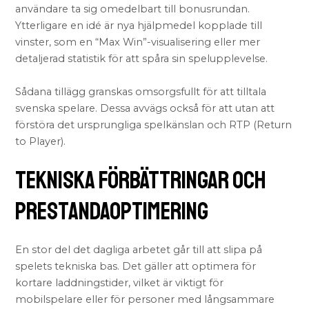
användare ta sig omedelbart till bonusrundan.
Ytterligare en idé är nya hjälpmedel kopplade till
vinster, som en “Max Win”-visualisering eller mer
detaljerad statistik för att spåra sin spelupplevelse.
Sådana tillägg granskas omsorgsfullt för att tilltala
svenska spelare. Dessa avvägs också för att utan att
förstöra det ursprungliga spelkänslan och RTP (Return
to Player).
Tekniska Förbättringar och
Prestandaoptimering
En stor del det dagliga arbetet går till att slipa på
spelets tekniska bas. Det gäller att optimera för
kortare laddningstider, vilket är viktigt för
mobilspelare eller för personer med långsammare