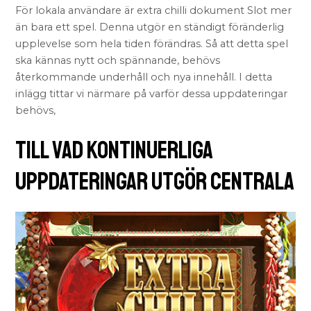
För lokala användare är
extra chilli dokument
Slot mer
än bara ett spel. Denna utgör en ständigt föränderlig
upplevelse som hela tiden förändras. Så att detta spel
ska kännas nytt och spännande, behövs
återkommande underhåll och nya innehåll. I detta
inlägg tittar vi närmare på varför dessa uppdateringar
behövs,
Till vad Kontinuerliga
Uppdateringar utgör Centrala