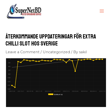
Skip
MAI
to
ME
content
Återkommande Uppdateringar för Extra
Chilli Slot hos Sverige
Leave a Comment
/
Uncategorized
/ By
sakil