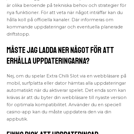
är olika beroende på tekniska behov och strategier för
nya funktioner. För att veta när något inträffar kan du
hålla koll på officiella kanaler. Där informeras om
kommande uppdateringar och eventuella planerade
driftstopp.
Måste jag ladda ner något för att
erhålla uppdateringarna?
Nej, om du spelar Extra Chilli Slot via en webbläsare på
mobil, surfplatta eller dator hämtas alla uppdateringar
automatiskt när du aktiverar spelet. Det enda som kan
krävas är att du byter din webbläsare till nyaste version
för optimala kompatibilitet. Använder du en speciell
casino-app kan du måste uppdatera den via din
appbutik.