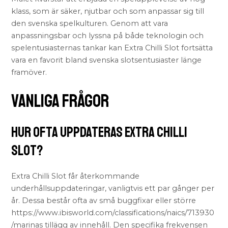
klass, som är säker, njutbar och som anpassar sig till
den svenska spelkulturen. Genom att vara
anpassningsbar och lyssna på både teknologin och
spelentusiasternas tankar kan Extra Chilli Slot fortsätta
vara en favorit bland svenska slotsentusiaster länge
framöver.
Vanliga frågor
Hur ofta uppdateras Extra Chilli
Slot?
Extra Chilli Slot får återkommande
underhållsuppdateringar, vanligtvis ett par gånger per
år. Dessa består ofta av små buggfixar eller större
https://www.ibisworld.com/classifications/naics/713930
/marinas
tillägg av innehåll. Den specifika frekvensen