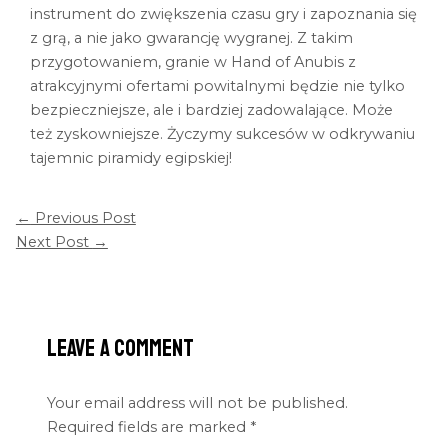
instrument do zwiększenia czasu gry i zapoznania się
z grą, a nie jako gwarancję wygranej. Z takim
przygotowaniem, granie w Hand of Anubis z
atrakcyjnymi ofertami powitalnymi będzie nie tylko
bezpieczniejsze, ale i bardziej zadowalające. Może
też zyskowniejsze. Życzymy sukcesów w odkrywaniu
tajemnic piramidy egipskiej!
←
Previous Post
Next Post
→
Leave a Comment
Your email address will not be published.
Required fields are marked
*