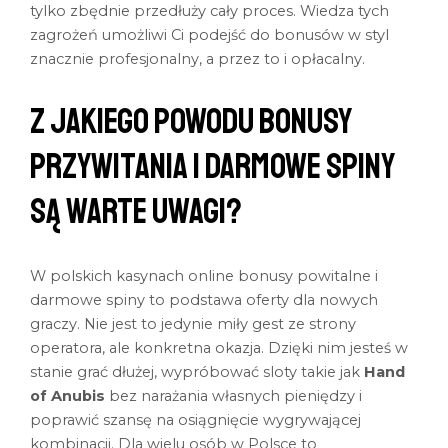
tylko zbędnie przedłuży cały proces. Wiedza tych
zagrożeń umożliwi Ci podejść do bonusów w styl
znacznie profesjonalny, a przez to i opłacalny.
Z jakiego powodu Bonusy
Przywitania i Darmowe Spiny
Są Warte Uwagi?
W polskich kasynach online bonusy powitalne i
darmowe spiny to podstawa oferty dla nowych
graczy. Nie jest to jedynie miły gest ze strony
operatora, ale konkretna okazja. Dzięki nim jesteś w
stanie grać dłużej, wypróbować sloty takie jak
Hand
of Anubis
bez narażania własnych pieniędzy i
poprawić szansę na osiągnięcie wygrywającej
kombinacji. Dla wielu osób w Polsce to