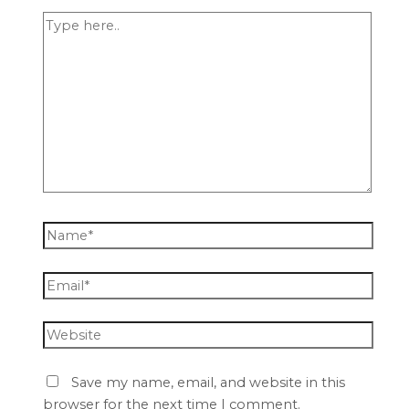
Save my name, email, and website in this
browser for the next time I comment.