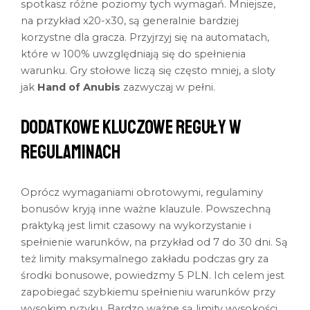
spotkasz różne poziomy tych wymagań. Mniejsze,
na przykład x20-x30, są generalnie bardziej
korzystne dla gracza. Przyjrzyj się na automatach,
które w 100% uwzględniają się do spełnienia
warunku. Gry stołowe liczą się często mniej, a sloty
jak
Hand of Anubis
zazwyczaj w pełni.
Dodatkowe Kluczowe Reguły w
Regulaminach
Oprócz wymaganiami obrotowymi, regulaminy
bonusów kryją inne ważne klauzule. Powszechną
praktyką jest limit czasowy na wykorzystanie i
spełnienie warunków, na przykład od 7 do 30 dni. Są
też limity maksymalnego zakładu podczas gry za
środki bonusowe, powiedzmy 5 PLN. Ich celem jest
zapobiegać szybkiemu spełnieniu warunków przy
wysokim ryzyku. Bardzo ważne są limity wysokości