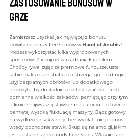
Zastosowanie Bonusów w
Grze
Zamierzasz uzyskać jak najwięcej z bonusu
powitalnego czy free spinów w
Hand of Anubis
?
Możesz wykorzystać kilka wypróbowanych
sposobów. Zacznij od zarządzania kapitałem.
Choćby rywalizując za premiowe fundusze, ustal
sobie maksimum strat i przestrzegaj go. Po drugie,
użyj bezpłatnych obrotów lub dodatkowego
depozytu, by dokładnie przetestować slot. Testuj
odmienne wielkości zakładów, pamiętając przy tym
o limicie najwyższej stawki z regulaminu. Po trzecie,
pamiętaj wysoką fluktuację maszyny. Bądź gotowy
na wydłużone sekwencje bez wypłat i nie podnoś
wtedy pochopnie stawki. Skup się na ambicji, jakim
jest dostanie się do rundy Free Spins. Właśnie tam