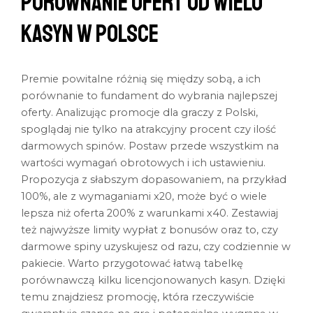
Porównanie Ofert od Wielu
Kasyn w Polsce
Premie powitalne różnią się między sobą, a ich
porównanie to fundament do wybrania najlepszej
oferty. Analizując promocje dla graczy z Polski,
spoglądaj nie tylko na atrakcyjny procent czy ilość
darmowych spinów. Postaw przede wszystkim na
wartości wymagań obrotowych i ich ustawieniu.
Propozycja z słabszym dopasowaniem, na przykład
100%, ale z wymaganiami x20, może być o wiele
lepsza niż oferta 200% z warunkami x40. Zestawiaj
też najwyższe limity wypłat z bonusów oraz to, czy
darmowe spiny uzyskujesz od razu, czy codziennie w
pakiecie. Warto przygotować łatwą tabelkę
porównawczą kilku licencjonowanych kasyn. Dzięki
temu znajdziesz promocję, która rzeczywiście