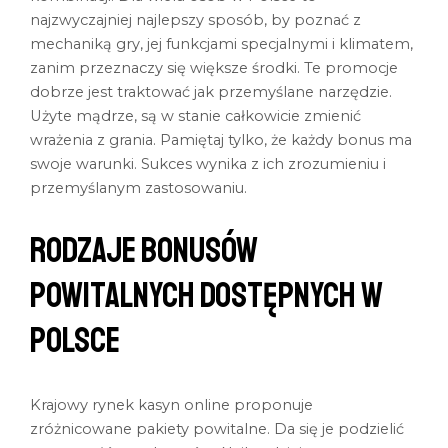
najzwyczajniej najlepszy sposób, by poznać z
mechaniką gry, jej funkcjami specjalnymi i klimatem,
zanim przeznaczy się większe środki. Te promocje
dobrze jest traktować jak przemyślane narzędzie.
Użyte mądrze, są w stanie całkowicie zmienić
wrażenia z grania. Pamiętaj tylko, że każdy bonus ma
swoje warunki. Sukces wynika z ich zrozumieniu i
przemyślanym zastosowaniu.
Rodzaje Bonusów
Powitalnych Dostępnych w
Polsce
Krajowy rynek kasyn online proponuje
zróżnicowane pakiety powitalne. Da się je podzielić