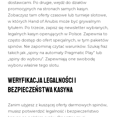
dostawcami. Po drugie, wejdź do działów
promocyjnych na stronach samych kasyn.
Zobaczysz tam oferty czasowe lub turnieje slotowe,
w których Hand of Anubis może być grywalnym
tytułem. Po trzecie, zapisz się newsletter wybranych,
legalnych kasyn operujących w Polsce. Zapewnia to
często dostęp do ofert specjalnych, w tym pakietów
spinów. Nie zapominaj czytać warunków. Szukaj fraz
takich jak „spiny na automaty Pragmatic Play” lub
„spiny do wyboru”. Zapewniają one swobodę
wyboru właśnie tego slotu.
Weryfikacja Legalności i
Bezpieczeństwa Kasyna
Zanim użyjesz z kuszącej oferty darmowych spinów,
musisz potwierdzić legalność i bezpieczeństwo