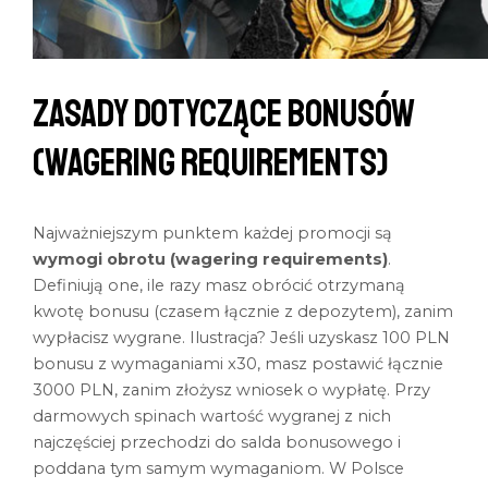
Zasady Dotyczące Bonusów
(Wagering Requirements)
Najważniejszym punktem każdej promocji są
wymogi obrotu (wagering requirements)
.
Definiują one, ile razy masz obrócić otrzymaną
kwotę bonusu (czasem łącznie z depozytem), zanim
wypłacisz wygrane. Ilustracja? Jeśli uzyskasz 100 PLN
bonusu z wymaganiami x30, masz postawić łącznie
3000 PLN, zanim złożysz wniosek o wypłatę. Przy
darmowych spinach wartość wygranej z nich
najczęściej przechodzi do salda bonusowego i
poddana tym samym wymaganiom. W Polsce