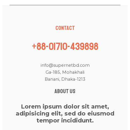
Contact
+88-01710-439898
info@supernetbd.com
Ga-185, Mohakhali
Banani, Dhaka-1213
About us
Lorem ipsum dolor sit amet,
adipisicing elit, sed do eiusmod
tempor incididunt.