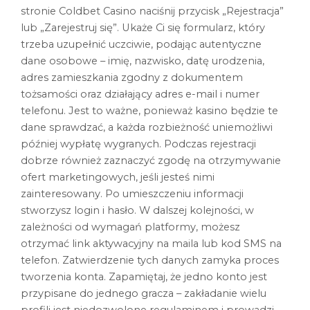
stronie Coldbet Casino naciśnij przycisk „Rejestracja”
lub „Zarejestruj się”. Ukaże Ci się formularz, który
trzeba uzupełnić uczciwie, podając autentyczne
dane osobowe – imię, nazwisko, datę urodzenia,
adres zamieszkania zgodny z dokumentem
tożsamości oraz działający adres e-mail i numer
telefonu. Jest to ważne, ponieważ kasino będzie te
dane sprawdzać, a każda rozbieżność uniemożliwi
później wypłatę wygranych. Podczas rejestracji
dobrze również zaznaczyć zgodę na otrzymywanie
ofert marketingowych, jeśli jesteś nimi
zainteresowany. Po umieszczeniu informacji
stworzysz login i hasło. W dalszej kolejności, w
zależności od wymagań platformy, możesz
otrzymać link aktywacyjny na maila lub kod SMS na
telefon. Zatwierdzenie tych danych zamyka proces
tworzenia konta. Zapamiętaj, że jedno konto jest
przypisane do jednego gracza – zakładanie wielu