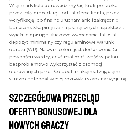
W tym artykule oprowadzimy Cię krok po kroku
przez całą procedurę – od założenia konta, przez
weryfikację, po finalne uruchamianie i zakręcenie
bonusem. Skupimy się na praktycznych aspektach,
wyraźnie opisując kluczowe wymagania, takie jak
depozyt minimalny czy regulaminowe warunki
obrotu (WR). Naszym celem jest dostarczenie Ci
pewności i wiedzy, abyś miał możliwość w pełni i
bezproblemowo wykorzystać z promocji
oferowanych przez Coldbet, maksymalizując tym
samym potencjał swojej rozrywki i szans na wygraną.
Szczegółowa przegląd
oferty bonusowej dla
nowych graczy