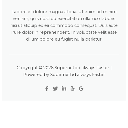
Labore et dolore magna aliqua. Ut enim ad minim
veniam, quis nostrud exercitation ullamco laboris
nisi ut aliquip ex ea commodo consequat. Duis aute
irure dolor in reprehenderit. In voluptate velit esse
cillum dolore eu fugiat nulla pariatur.
Copyright © 2026 Supernetbd always Faster |
Powered by Supernetbd always Faster