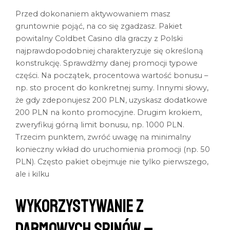
Przed dokonaniem aktywowaniem masz
gruntownie pojąć, na co się zgadzasz. Pakiet
powitalny Coldbet Casino dla graczy z Polski
najprawdopodobniej charakteryzuje się określoną
konstrukcję. Sprawdźmy danej promocji typowe
części. Na początek, procentowa wartość bonusu –
np. sto procent do konkretnej sumy. Innymi słowy,
że gdy zdeponujesz 200 PLN, uzyskasz dodatkowe
200 PLN na konto promocyjne. Drugim krokiem,
zweryfikuj górną limit bonusu, np. 1000 PLN.
Trzecim punktem, zwróć uwagę na minimalny
konieczny wkład do uruchomienia promocji (np. 50
PLN). Często pakiet obejmuje nie tylko pierwszego,
ale i kilku
Wykorzystywanie z
darmowych spinów –