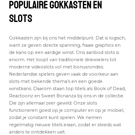
Populaire Gokkasten en
Slots
Gokkasten zijn bij ons het middelpunt. Dat is logisch,
want ze geven directe spanning, fraaie graphics en
de kans op een aardige winst. Ons aanbod slots is
enorm. Het loopt van traditionele driewielers tot
moderne videoslots vol met bonusrondes.
Nederlandse spelers geven vaak de voorkeur aan
slots met bekende thema’s en een goede
winstkans. Daarom staan top titels als Book of Dead,
Reactoonz en Sweet Bonanza bij ons in de collectie.
Die zijn allemaal zeer gewild. Onze slots
functioneren goed op je computer en op je mobiel,
zodat je constant kunt spelen. We nemen
regelmatig nieuwe titels eraan, zodat er steeds wat
anders te ontdekken valt.