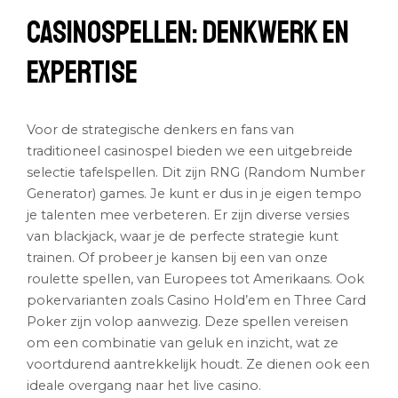
Casinospellen: Denkwerk en
Expertise
Voor de strategische denkers en fans van
traditioneel casinospel bieden we een uitgebreide
selectie tafelspellen. Dit zijn RNG (Random Number
Generator) games. Je kunt er dus in je eigen tempo
je talenten mee verbeteren. Er zijn diverse versies
van blackjack, waar je de perfecte strategie kunt
trainen. Of probeer je kansen bij een van onze
roulette spellen, van Europees tot Amerikaans. Ook
pokervarianten zoals Casino Hold’em en Three Card
Poker zijn volop aanwezig. Deze spellen vereisen
om een combinatie van geluk en inzicht, wat ze
voortdurend aantrekkelijk houdt. Ze dienen ook een
ideale overgang naar het live casino.