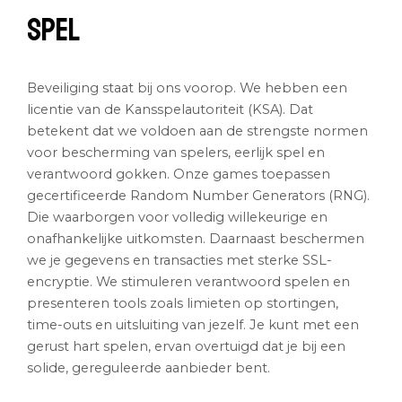
Spel
Beveiliging staat bij ons voorop. We hebben een
licentie van de Kansspelautoriteit (KSA). Dat
betekent dat we voldoen aan de strengste normen
voor bescherming van spelers, eerlijk spel en
verantwoord gokken. Onze games toepassen
gecertificeerde Random Number Generators (RNG).
Die waarborgen voor volledig willekeurige en
onafhankelijke uitkomsten. Daarnaast beschermen
we je gegevens en transacties met sterke SSL-
encryptie. We stimuleren verantwoord spelen en
presenteren tools zoals limieten op stortingen,
time-outs en uitsluiting van jezelf. Je kunt met een
gerust hart spelen, ervan overtuigd dat je bij een
solide, gereguleerde aanbieder bent.