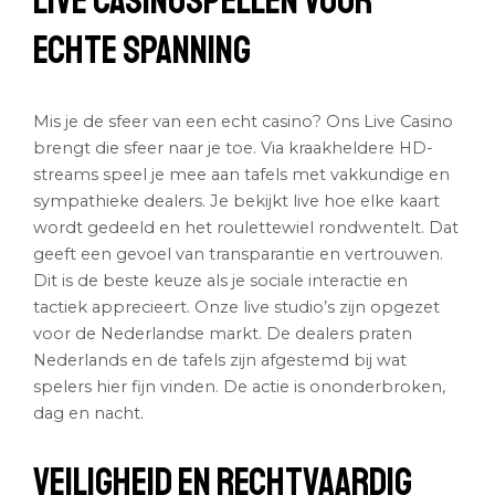
Live casinospellen voor
Echte spanning
Mis je de sfeer van een echt casino? Ons Live Casino
brengt die sfeer naar je toe. Via kraakheldere HD-
streams speel je mee aan tafels met vakkundige en
sympathieke dealers. Je bekijkt live hoe elke kaart
wordt gedeeld en het roulettewiel rondwentelt. Dat
geeft een gevoel van transparantie en vertrouwen.
Dit is de beste keuze als je sociale interactie en
tactiek apprecieert. Onze live studio’s zijn opgezet
voor de Nederlandse markt. De dealers praten
Nederlands en de tafels zijn afgestemd bij wat
spelers hier fijn vinden. De actie is ononderbroken,
dag en nacht.
Veiligheid en Rechtvaardig