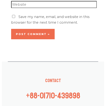
Save my name, email, and website in this
browser for the next time I comment.
Contact
+88-01710-439898