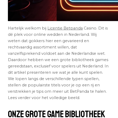
Hartelijk welkom bij
Licentie Betpanda
Casino. Dit is
dé plek voor online wedden in Nederland. Wij
weten dat gokkers hier een gevarieerd en
rechtvaardig assortiment willen, dat
vanzelfsprekend voldoet aan de Nederlandse wet.
Daardoor hebben we een grote bibliotheek games
gereedstaan, exclusief voor spelers uit Nederland. In
dit artikel presenteren we wat je alle kunt spelen.
We lopen langs de verschillende typen spellen,
stellen de populairste titels voor je op een rij en
verstrekken je tips om meer uit BetPanda te halen.
Lees verder voor het volledige beeld.
Onze Grote Game Bibliotheek