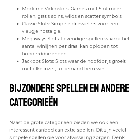
Moderne Videoslots: Games met 5 of meer
rollen, gratis spins, wilds en scatter symbols.
Classic Slots: Simpele driewielers voor een
vleugje nostalgie.
Megaways Slots: Levendige spellen waarbij het
aantal winlijnen per draai kan oplopen tot
honderdduizenden.
Jackpot Slots: Slots waar de hoofdprijs groeit
met elke inzet, tot iemand hem wint.
Bijzondere Spellen en Andere
Categorieën
Naast de grote categorieën bieden we ook een
interessant aanbod aan extra spellen. Dit zijn veelal
simpele spellen die voor afwisseling zorgen. Denk