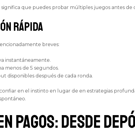
 significa que puedes probar múltiples juegos antes de d
ión Rápida
ntencionadamente breves:
iva instantáneamente.
oma menos de 5 segundos.
ut disponibles después de cada ronda.
a confiar en el instinto en lugar de en estrategias profu
espontáneo.
en Pagos: Desde Dep