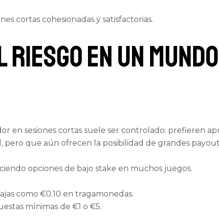
nes cortas cohesionadas y satisfactorias.
l Riesgo en un Mundo
ador en sesiones cortas suele ser controlado: prefieren 
, pero que aún ofrecen la posibilidad de grandes payout
eciendo opciones de bajo stake en muchos juegos.
ajas como €0.10 en tragamonedas.
estas mínimas de €1 o €5.