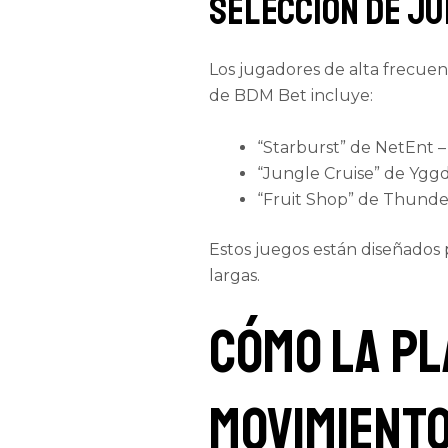
Selección de Ju
Los jugadores de alta frecuenc
de
BDM Bet
incluye:
“Starburst” de NetEnt – 
“Jungle Cruise” de Yggdr
“Fruit Shop” de Thunder
Estos juegos están diseñados 
largas.
Cómo la Pl
Movimient