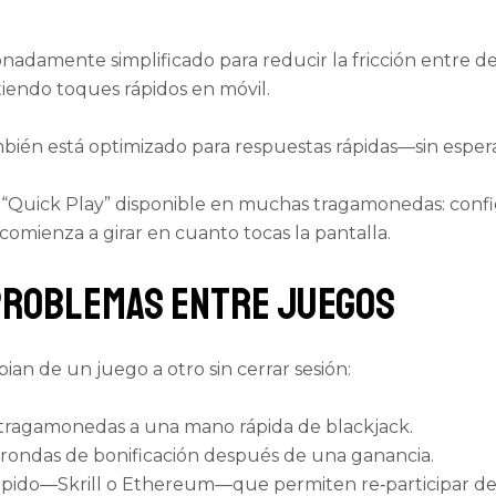
cionadamente simplificado para reducir la fricción entre d
tiendo toques rápidos en móvil.
mbién está optimizado para respuestas rápidas—sin espera
o “Quick Play” disponible en muchas tragamonedas: con
mienza a girar en cuanto tocas la pantalla.
 Problemas Entre Juegos
n de un juego a otro sin cerrar sesión:
tragamonedas a una mano rápida de blackjack.
rondas de bonificación después de una ganancia.
ápido—Skrill o Ethereum—que permiten re‑participar de