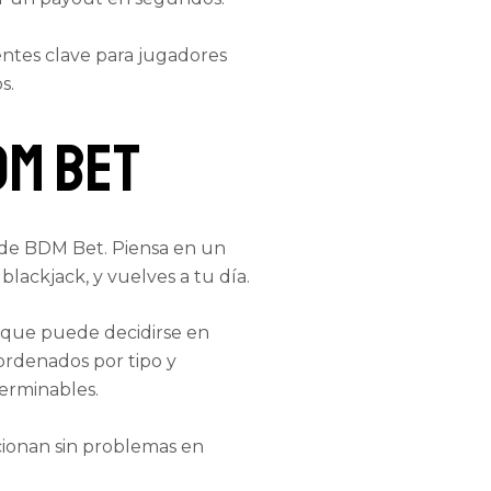
entes clave para jugadores
s.
DM Bet
 de
BDM Bet
. Piensa en un
lackjack, y vuelves a tu día.
 que puede decidirse en
 ordenados por tipo y
terminables.
ncionan sin problemas en