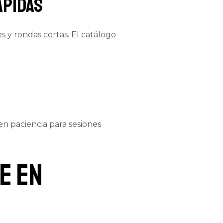
ápidas
s y rondas cortas. El catálogo
en paciencia para sesiones
e en