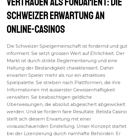
Vertrauen als Fundament: Die
Schweizer Erwartung an
Online-Casinos
Die Schweizer Spielgemeinschaft ist fordernd und gut
informiert. Sie setzt grossen Wert auf Ehrlichkeit. Der
Markt ist durch strikte Reglementierung und eine
Haltung der Beständigkeit charakterisiert. Daher
erwarten Spieler mehr als nur ein attraktives
Spielpalette. Sie streben nach Plattformen, die ihre
Informationen mit äusserster Gewissenhaftigkeit
verwalten. Sie beabsichtigen geldliche
Überweisungen, die absolut abgesichert abgewickelt
werden. Und sie fordern faire Resultate. Betista Casino
stellt sich diesem Erwartung mit einer
vorausschauenden Einstellung. Unser Konzept startet
bei der Lizenzierung durch namhafte Behörden. Er