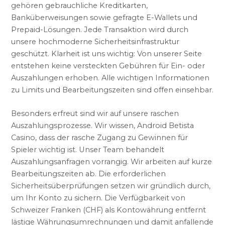
gehören gebrauchliche Kreditkarten,
Banküberweisungen sowie gefragte E-Wallets und
Prepaid-Lösungen. Jede Transaktion wird durch
unsere hochmoderne Sicherheitsinfrastruktur
geschützt. Klarheit ist uns wichtig: Von unserer Seite
entstehen keine versteckten Gebühren für Ein- oder
Auszahlungen erhoben. Alle wichtigen Informationen
zu Limits und Bearbeitungszeiten sind offen einsehbar.
Besonders erfreut sind wir auf unsere raschen
Auszahlungsprozesse. Wir wissen,
Android Betista
Casino
, dass der rasche Zugang zu Gewinnen für
Spieler wichtig ist. Unser Team behandelt
Auszahlungsanfragen vorrangig. Wir arbeiten auf kurze
Bearbeitungszeiten ab. Die erforderlichen
Sicherheitsüberprüfungen setzen wir gründlich durch,
um Ihr Konto zu sichern. Die Verfügbarkeit von
Schweizer Franken (CHF) als Kontowährung entfernt
lästige Währungsumrechnungen und damit anfallende