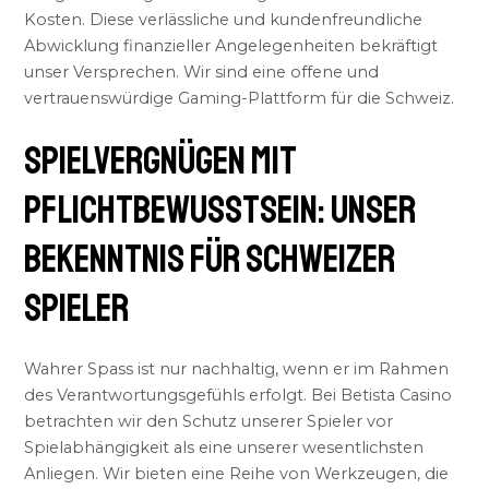
Kosten. Diese verlässliche und kundenfreundliche
Abwicklung finanzieller Angelegenheiten bekräftigt
unser Versprechen. Wir sind eine offene und
vertrauenswürdige Gaming-Plattform für die Schweiz.
Spielvergnügen mit
Pflichtbewusstsein: Unser
Bekenntnis für Schweizer
Spieler
Wahrer Spass ist nur nachhaltig, wenn er im Rahmen
des Verantwortungsgefühls erfolgt. Bei Betista Casino
betrachten wir den Schutz unserer Spieler vor
Spielabhängigkeit als eine unserer wesentlichsten
Anliegen. Wir bieten eine Reihe von Werkzeugen, die