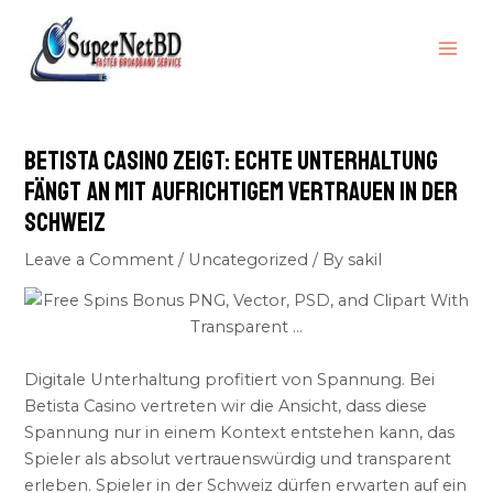
Skip
MAI
to
ME
content
Betista Casino zeigt: Echte Unterhaltung
fängt an mit aufrichtigem Vertrauen in der
Schweiz
Leave a Comment
/
Uncategorized
/ By
sakil
Digitale Unterhaltung profitiert von Spannung. Bei
Betista Casino vertreten wir die Ansicht, dass diese
Spannung nur in einem Kontext entstehen kann, das
Spieler als absolut vertrauenswürdig und transparent
erleben. Spieler in der Schweiz dürfen erwarten auf ein