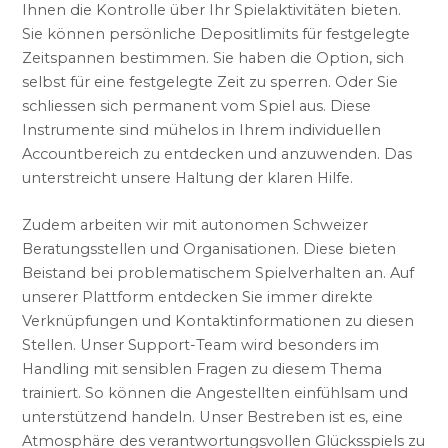
Ihnen die Kontrolle über Ihr Spielaktivitäten bieten.
Sie können persönliche Depositlimits für festgelegte
Zeitspannen bestimmen. Sie haben die Option, sich
selbst für eine festgelegte Zeit zu sperren. Oder Sie
schliessen sich permanent vom Spiel aus. Diese
Instrumente sind mühelos in Ihrem individuellen
Accountbereich zu entdecken und anzuwenden. Das
unterstreicht unsere Haltung der klaren Hilfe.
Zudem arbeiten wir mit autonomen Schweizer
Beratungsstellen und Organisationen. Diese bieten
Beistand bei problematischem Spielverhalten an. Auf
unserer Plattform entdecken Sie immer direkte
Verknüpfungen und Kontaktinformationen zu diesen
Stellen. Unser Support-Team wird besonders im
Handling mit sensiblen Fragen zu diesem Thema
trainiert. So können die Angestellten einfühlsam und
unterstützend handeln. Unser Bestreben ist es, eine
Atmosphäre des verantwortungsvollen Glücksspiels zu