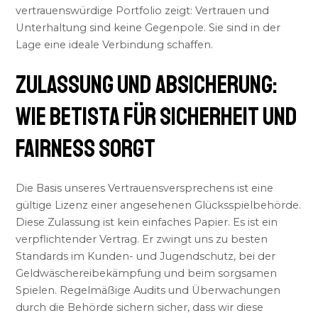
vertrauenswürdige Portfolio zeigt: Vertrauen und
Unterhaltung sind keine Gegenpole. Sie sind in der
Lage eine ideale Verbindung schaffen.
Zulassung und Absicherung:
Wie Betista für Sicherheit und
Fairness sorgt
Die Basis unseres Vertrauensversprechens ist eine
gültige Lizenz einer angesehenen Glücksspielbehörde.
Diese Zulassung ist kein einfaches Papier. Es ist ein
verpflichtender Vertrag. Er zwingt uns zu besten
Standards im Kunden- und Jugendschutz, bei der
Geldwäschereibekämpfung und beim sorgsamen
Spielen. Regelmäßige Audits und Überwachungen
durch die Behörde sichern sicher, dass wir diese