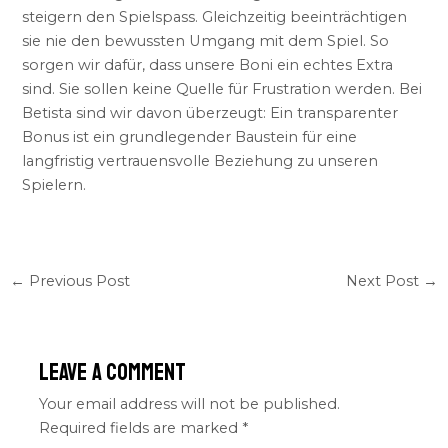
steigern den Spielspass. Gleichzeitig beeinträchtigen
sie nie den bewussten Umgang mit dem Spiel. So
sorgen wir dafür, dass unsere Boni ein echtes Extra
sind. Sie sollen keine Quelle für Frustration werden. Bei
Betista sind wir davon überzeugt: Ein transparenter
Bonus ist ein grundlegender Baustein für eine
langfristig vertrauensvolle Beziehung zu unseren
Spielern.
←
Previous Post
Next Post
→
Leave a Comment
Your email address will not be published.
Required fields are marked
*