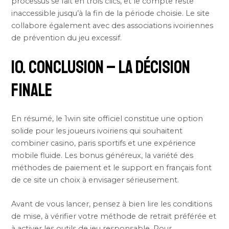
processus se fait en trois clics, et le compte reste
inaccessible jusqu’à la fin de la période choisie. Le site
collabore également avec des associations ivoiriennes
de prévention du jeu excessif.
10. Conclusion – La décision
finale
En résumé, le 1win site officiel constitue une option
solide pour les joueurs ivoiriens qui souhaitent
combiner casino, paris sportifs et une expérience
mobile fluide. Les bonus généreux, la variété des
méthodes de paiement et le support en français font
de ce site un choix à envisager sérieusement.
Avant de vous lancer, pensez à bien lire les conditions
de mise, à vérifier votre méthode de retrait préférée et
à activer les outils de jeu responsable. Pour