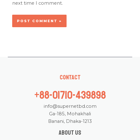
next time I comment.
Contact
+88-01710-439898
info@supernetbd.com
Ga-185, Mohakhali
Banani, Dhaka-1213
About us