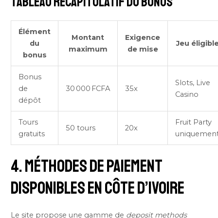
Tableau récapitulatif du bonus
Élément
Montant
Exigence
du
Jeu éligibl
maximum
de mise
bonus
Bonus
Slots, Live
de
30 000 FCFA
35x
Casino
dépôt
Tours
Fruit Party
50 tours
20x
gratuits
uniquemen
4. Méthodes de paiement
disponibles en Côte d’Ivoire
Le site propose une gamme de
deposit methods