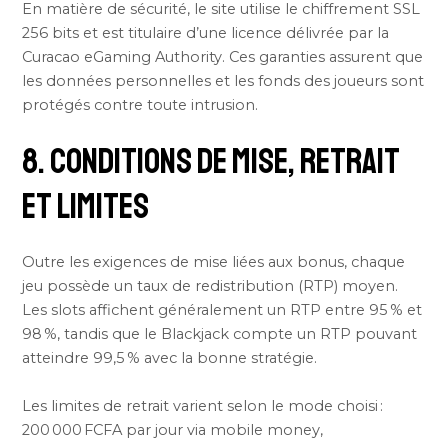
En matière de sécurité, le site utilise le chiffrement SSL
256 bits et est titulaire d’une licence délivrée par la
Curacao eGaming Authority. Ces garanties assurent que
les données personnelles et les fonds des joueurs sont
protégés contre toute intrusion.
8. Conditions de mise, retrait
et limites
Outre les exigences de mise liées aux bonus, chaque
jeu possède un taux de redistribution (RTP) moyen.
Les slots affichent généralement un RTP entre 95 % et
98 %, tandis que le Blackjack compte un RTP pouvant
atteindre 99,5 % avec la bonne stratégie.
Les limites de retrait varient selon le mode choisi :
200 000 FCFA par jour via mobile money,