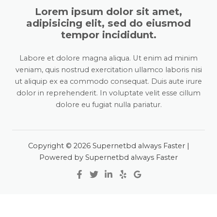
Lorem ipsum dolor sit amet,
adipisicing elit, sed do eiusmod
tempor incididunt.
Labore et dolore magna aliqua. Ut enim ad minim
veniam, quis nostrud exercitation ullamco laboris nisi
ut aliquip ex ea commodo consequat. Duis aute irure
dolor in reprehenderit. In voluptate velit esse cillum
dolore eu fugiat nulla pariatur.
Copyright © 2026 Supernetbd always Faster |
Powered by Supernetbd always Faster