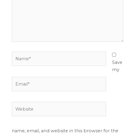
Name*
Save
my
Email*
Website
name, email, and website in this browser for the