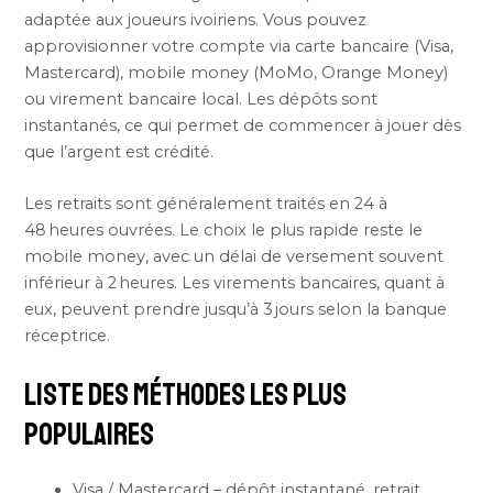
adaptée aux joueurs ivoiriens. Vous pouvez
approvisionner votre compte via carte bancaire (Visa,
Mastercard), mobile money (MoMo, Orange Money)
ou virement bancaire local. Les dépôts sont
instantanés, ce qui permet de commencer à jouer dès
que l’argent est crédité.
Les retraits sont généralement traités en 24 à
48 heures ouvrées. Le choix le plus rapide reste le
mobile money, avec un délai de versement souvent
inférieur à 2 heures. Les virements bancaires, quant à
eux, peuvent prendre jusqu’à 3 jours selon la banque
réceptrice.
Liste des méthodes les plus
populaires
Visa / Mastercard – dépôt instantané, retrait