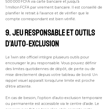
500 000 FCFA via carte bancaire et jusqu’à
1 million FCFA par virement bancaire. Il est conseillé de
planifier le retrait à l’avance et de vérifier que le
compte correspondant est bien vérifié.
9. Jeu responsable et outils
d’auto‑exclusion
Le 1win site officiel intègre plusieurs outils pour
encourager le jeu responsable. Vous pouvez définir
des limites quotidiennes de dépôt, de perte ou de
mise directement depuis votre tableau de bord. Un
rappel visuel apparaît lorsqu’une limite est proche
d’être atteinte.
En cas de besoin, l’option d’auto‑exclusion temporaire
ou permanente est accessible via le centre d’aide. Le