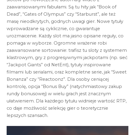
zaawansowanymi fabułami. Są tu hity jak “Book of
Dead”, “Gates of Olympus” czy “Starburst”, ale też
masę nieodkrytych, godnych uwagi gier. Nowe tytuły
wprowadzane są cyklicznie, co gwarantuje
urozmaicenie. Każdy slot ma jasno opisane reguły, co
pomaga w wyborze. Ogromne wrażenie robi
zaawansowane sortowanie: trafisz tu sloty z systemem
klastrowym, gry z progresywnymi jackpotami (np. sieć
“Jackpot Giants” od NetEnt), tytuły inspirowane
filmami lub serialami, oraz kompletne serie, jak “Sweet
Bonanza” czy “Reactoonz”. Dla osoby ceniącej
kontrolę, opcja “Bonus Buy” (natychmiastowy zakup
rundy bonusowej) w wielu grach jest znacznym
ułatwieniem. Dla każdego tytułu widnieje wartość RTP,
co daje możliwość selekcję gier o teoretycznie
lepszych szansach.