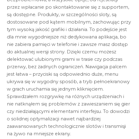
przez wpłacanie po skontaktowanie się z supportem,
są dostępne. Produkty, w szczególności sloty, są
dostosowane pod kątem mobilnym, zachowując przy
tym wysoką jakość grafiki i działania. To podejście jest
dla mnie wygodniejsze niż dedykowana aplikacja, bo
nie zabiera pamięci w telefonie i zawsze masz dostęp
do aktualnej wersji strony. Dzięki czemu możesz
delektować ulubionymi grami w trasie czy podczas
przerwy, bez żadnych ograniczeń. Nawigacja palcem
jest łatwa – przyciski są odpowiednio duże, menu
ukrywa się w wygodny sposób, a tryb pełnoekranowy
w grach uruchamia się jednym kliknięciem.
Sprawdzałem rozgrywkę na różnych urządzeniach i
nie natknąłem się problemów z zawieszaniem się gier
czy niedziałającymi elementami interfejsu. To dowodzi
o solidnej optymalizacji nawet najbardziej
zaawansowanych technologicznie slotów i transmisji
na żywo na mniejsze ekrany.