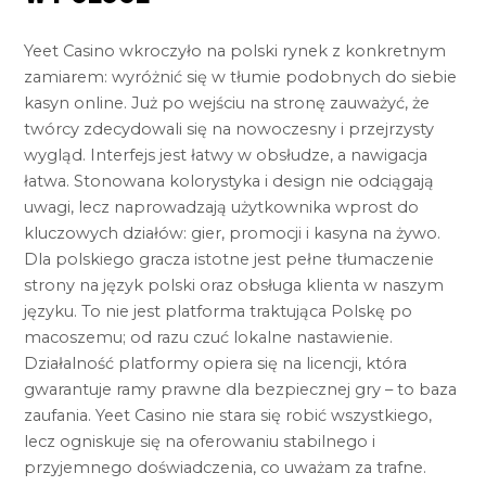
Yeet Casino wkroczyło na polski rynek z konkretnym
zamiarem: wyróżnić się w tłumie podobnych do siebie
kasyn online. Już po wejściu na stronę zauważyć, że
twórcy zdecydowali się na nowoczesny i przejrzysty
wygląd. Interfejs jest łatwy w obsłudze, a nawigacja
łatwa. Stonowana kolorystyka i design nie odciągają
uwagi, lecz naprowadzają użytkownika wprost do
kluczowych działów: gier, promocji i kasyna na żywo.
Dla polskiego gracza istotne jest pełne tłumaczenie
strony na język polski oraz obsługa klienta w naszym
języku. To nie jest platforma traktująca Polskę po
macoszemu; od razu czuć lokalne nastawienie.
Działalność platformy opiera się na licencji, która
gwarantuje ramy prawne dla bezpiecznej gry – to baza
zaufania. Yeet Casino nie stara się robić wszystkiego,
lecz ogniskuje się na oferowaniu stabilnego i
przyjemnego doświadczenia, co uważam za trafne.