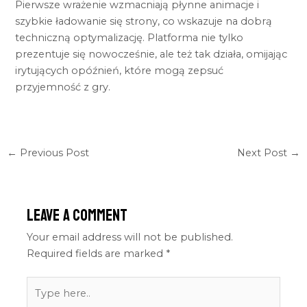
Pierwsze wrażenie wzmacniają płynne animacje i
szybkie ładowanie się strony, co wskazuje na dobrą
techniczną optymalizację. Platforma nie tylko
prezentuje się nowocześnie, ale też tak działa, omijając
irytujących opóźnień, które mogą zepsuć
przyjemność z gry.
←
Previous Post
Next Post
→
Leave a Comment
Your email address will not be published.
Required fields are marked
*
Type
here..