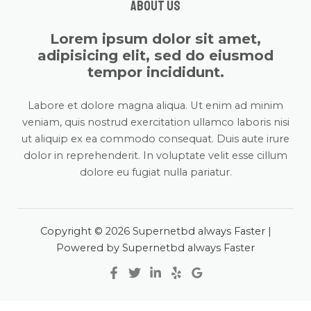
About us
Lorem ipsum dolor sit amet,
adipisicing elit, sed do eiusmod
tempor incididunt.
Labore et dolore magna aliqua. Ut enim ad minim
veniam, quis nostrud exercitation ullamco laboris nisi
ut aliquip ex ea commodo consequat. Duis aute irure
dolor in reprehenderit. In voluptate velit esse cillum
dolore eu fugiat nulla pariatur.
Copyright © 2026 Supernetbd always Faster |
Powered by Supernetbd always Faster