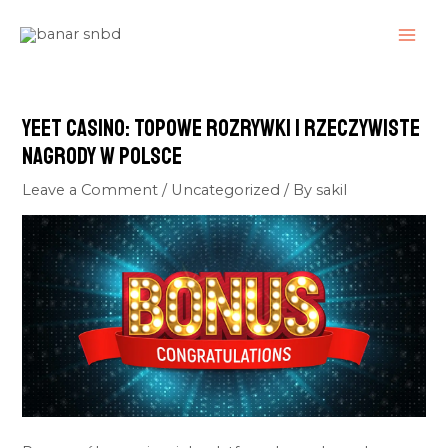
Skip
MAI
to
ME
content
Yeet Casino: Topowe Rozrywki i Rzeczywiste
Nagrody w Polsce
Leave a Comment
/
Uncategorized
/ By
sakil