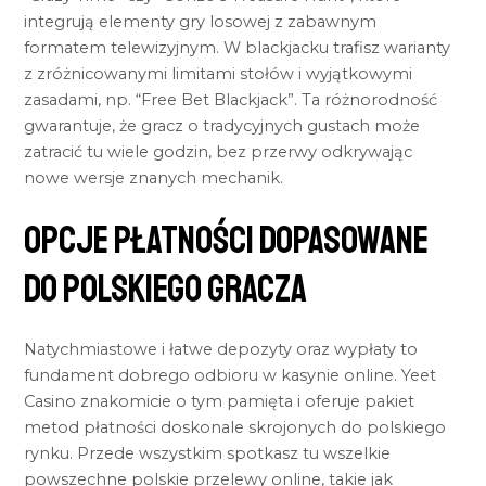
integrują elementy gry losowej z zabawnym
formatem telewizyjnym. W blackjacku trafisz warianty
z zróżnicowanymi limitami stołów i wyjątkowymi
zasadami, np. “Free Bet Blackjack”. Ta różnorodność
gwarantuje, że gracz o tradycyjnych gustach może
zatracić tu wiele godzin, bez przerwy odkrywając
nowe wersje znanych mechanik.
Opcje Płatności Dopasowane
do Polskiego Gracza
Natychmiastowe i łatwe depozyty oraz wypłaty to
fundament dobrego odbioru w kasynie online. Yeet
Casino znakomicie o tym pamięta i oferuje pakiet
metod płatności doskonale skrojonych do polskiego
rynku. Przede wszystkim spotkasz tu wszelkie
powszechne polskie przelewy online, takie jak