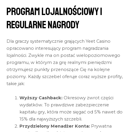
Program Lojalnościowy i
Regularne Nagrody
Dla graczy systematycznie grających Yeet Casino
opracowano interesujący program nagradzania
lojalności. Zwykle ma on postać wielopoziomowego
programu, w którym za grę realnymi pieniędzmi
otrzymujesz punkty przenoszące Cię na kolejne
poziomy. Każdy szczebel oferuje coraz wyższe profity,
takie jak:
Wyższy Cashback:
Okresowy zwrot części
wydatków. To prawdziwe zabezpieczenie
kapitału gry, która może sięgać od 5% nawet do
15% dla najwyższych szczebli.
Przydzielony Menadżer Konta:
Prywatna