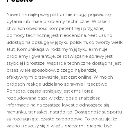
Nawet na najlepszej platformie mogą pojawić się
pytania lub małe problemy techniczne. W takich
chwilach obecność kompetentnej i przyjaznej
pomocy technicznej jest nieoceniona. Yeet Casino
udostępnia obsługę w języku polskim, co tworzy wielki
atut. Komunikacja w rodzimym języku eliminuje
problemy i gwarantuje, że rozwiązanie sprawy jest
szybciej i prostsze. Wsparcie techniczne dostępna jest
przez wiele sposobów, z czego najbardziej
efektywnym przeważnie jest czat online. W moich
próbach reakcje udzielano sprawnie i rzeczowo.
Ponadto, często istniejący jest email oraz
rozbudowana baza wiedzy, gdzie znajdziesz
informacje na najczęstsze kwestie odnoszące się
rachunku, transakcji, nagród itp. Dostępność supportu
są rozciągnięte, często całodobowe. To pokazuje, że
kasino troszczy się o więź z graczem i pragnie być