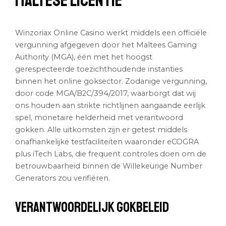
Maltese Licentie
Winzoriax Online Casino werkt middels een officiële
vergunning afgegeven door het Maltees Gaming
Authority (MGA), één met het hoogst
gerespecteerde toezichthoudende instanties
binnen het online goksector. Zodanige vergunning,
door code MGA/B2C/394/2017, waarborgt dat wij
ons houden aan strikte richtlijnen aangaande eerlijk
spel, monetaire helderheid met verantwoord
gokken. Alle uitkomsten zijn er getest middels
onafhankelijke testfaciliteiten waaronder eCOGRA
plus iTech Labs, die frequent controles doen om de
betrouwbaarheid binnen de Willekeurige Number
Generators zou verifiëren.
Verantwoordelijk Gokbeleid