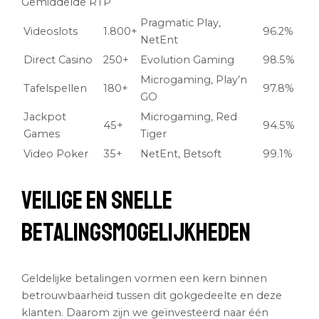
Gemiddelde RTP
Pragmatic Play,
Videoslots
1.800+
96.2%
NetEnt
Direct Casino
250+
Evolution Gaming
98.5%
Microgaming, Play’n
Tafelspellen
180+
97.8%
GO
Jackpot
Microgaming, Red
45+
94.5%
Games
Tiger
Video Poker
35+
NetEnt, Betsoft
99.1%
Veilige en Snelle
Betalingsmogelijkheden
Geldelijke betalingen vormen een kern binnen
betrouwbaarheid tussen dit gokgedeelte en deze
klanten. Daarom zijn we geïnvesteerd naar één