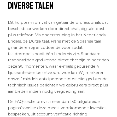
Diverse Talen
Dit hulpteam omvat van getrainde professionals dat
beschikbaar werken door direct chat, digitale post
plus telefoon. Via ondersteuning in het Nederlands,
Engels, de Duitse taal, Frans met de Spaanse taal
garanderen zij er zodoende voor zodat
taaldrempels nooit één hindernis zijn. Standaard
responstijden gedurende direct chat zijn minder dan
deze 90 momenten, waar e-mails gedurende 4
tijdseenheden beantwoord worden. Wij markeren
onszelf middels anticiperende interactie: gedurende
technisch issues berichten we gebruikers direct plus
aanbieden indien nodig vergoeding aan.
De FAQ-sectie omvat meer dan 150 uitgebreide
pagina’s welke deze meest voorkomende kwesties
bespreken, uit account-verificatie richting