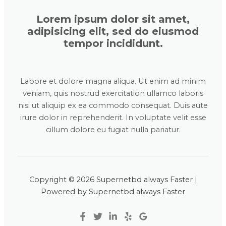
Lorem ipsum dolor sit amet,
adipisicing elit, sed do eiusmod
tempor incididunt.
Labore et dolore magna aliqua. Ut enim ad minim
veniam, quis nostrud exercitation ullamco laboris
nisi ut aliquip ex ea commodo consequat. Duis aute
irure dolor in reprehenderit. In voluptate velit esse
cillum dolore eu fugiat nulla pariatur.
Copyright © 2026 Supernetbd always Faster |
Powered by Supernetbd always Faster