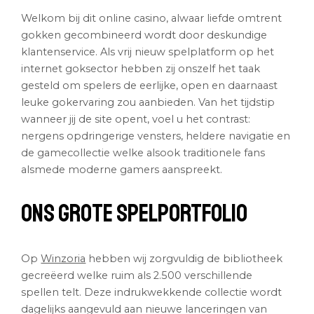
Welkom bij dit online casino, alwaar liefde omtrent
gokken gecombineerd wordt door deskundige
klantenservice. Als vrij nieuw spelplatform op het
internet goksector hebben zij onszelf het taak
gesteld om spelers de eerlijke, open en daarnaast
leuke gokervaring zou aanbieden. Van het tijdstip
wanneer jij de site opent, voel u het contrast:
nergens opdringerige vensters, heldere navigatie en
de gamecollectie welke alsook traditionele fans
alsmede moderne gamers aanspreekt.
Ons Grote Spelportfolio
Op
Winzoria
hebben wij zorgvuldig de bibliotheek
gecreëerd welke ruim als 2.500 verschillende
spellen telt. Deze indrukwekkende collectie wordt
dagelijks aangevuld aan nieuwe lanceringen van