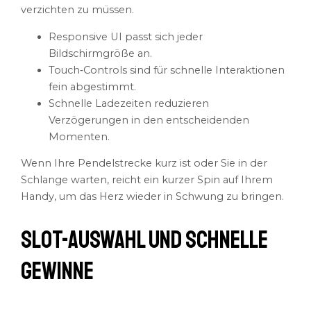
verzichten zu müssen.
Responsive UI passt sich jeder
Bildschirmgröße an.
Touch‑Controls sind für schnelle Interaktionen
fein abgestimmt.
Schnelle Ladezeiten reduzieren
Verzögerungen in den entscheidenden
Momenten.
Wenn Ihre Pendelstrecke kurz ist oder Sie in der
Schlange warten, reicht ein kurzer Spin auf Ihrem
Handy, um das Herz wieder in Schwung zu bringen.
Slot-Auswahl und schnelle
Gewinne