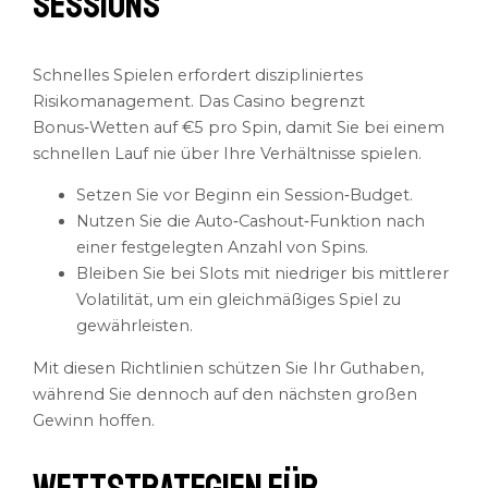
Sessions
Schnelles Spielen erfordert diszipliniertes
Risikomanagement. Das Casino begrenzt
Bonus‑Wetten auf €5 pro Spin, damit Sie bei einem
schnellen Lauf nie über Ihre Verhältnisse spielen.
Setzen Sie vor Beginn ein Session‑Budget.
Nutzen Sie die Auto‑Cashout‑Funktion nach
einer festgelegten Anzahl von Spins.
Bleiben Sie bei Slots mit niedriger bis mittlerer
Volatilität, um ein gleichmäßiges Spiel zu
gewährleisten.
Mit diesen Richtlinien schützen Sie Ihr Guthaben,
während Sie dennoch auf den nächsten großen
Gewinn hoffen.