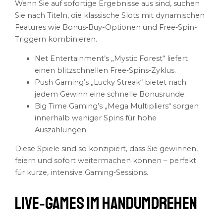
Wenn Sie auf sofortige Ergebnisse aus sind, suchen
Sie nach Titeln, die klassische Slots mit dynamischen
Features wie Bonus‑Buy-Optionen und Free‑Spin-
Triggern kombinieren.
Net Entertainment’s „Mystic Forest“ liefert
einen blitzschnellen Free‑Spins‑Zyklus.
Push Gaming’s „Lucky Streak“ bietet nach
jedem Gewinn eine schnelle Bonusrunde.
Big Time Gaming’s „Mega Multipliers“ sorgen
innerhalb weniger Spins für hohe
Auszahlungen.
Diese Spiele sind so konzipiert, dass Sie gewinnen,
feiern und sofort weitermachen können – perfekt
für kurze, intensive Gaming‑Sessions.
Live‑Games im Handumdrehen