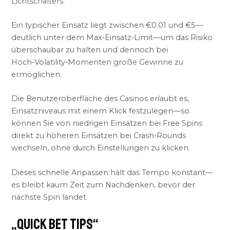
Lichtschalters.
Ein typischer Einsatz liegt zwischen €0.01 und €5—
deutlich unter dem Max‑Einsatz‑Limit—um das Risiko
überschaubar zu halten und dennoch bei
Hoch‑Volatility‑Momenten große Gewinne zu
ermöglichen.
Die Benutzeroberfläche des Casinos erlaubt es,
Einsatzniveaus mit einem Klick festzulegen—so
können Sie von niedrigen Einsätzen bei Free Spins
direkt zu höheren Einsätzen bei Crash‑Rounds
wechseln, ohne durch Einstellungen zu klicken.
Dieses schnelle Anpassen hält das Tempo konstant—
es bleibt kaum Zeit zum Nachdenken, bevor der
nächste Spin landet.
„Quick Bet Tips“