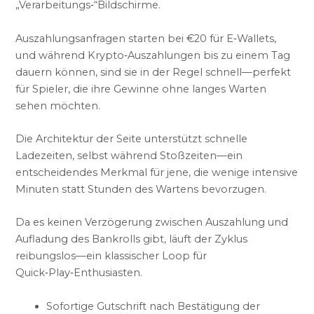
„Verarbeitungs‑“Bildschirme.
Auszahlungsanfragen starten bei €20 für E‑Wallets,
und während Krypto‑Auszahlungen bis zu einem Tag
dauern können, sind sie in der Regel schnell—perfekt
für Spieler, die ihre Gewinne ohne langes Warten
sehen möchten.
Die Architektur der Seite unterstützt schnelle
Ladezeiten, selbst während Stoßzeiten—ein
entscheidendes Merkmal für jene, die wenige intensive
Minuten statt Stunden des Wartens bevorzugen.
Da es keinen Verzögerung zwischen Auszahlung und
Aufladung des Bankrolls gibt, läuft der Zyklus
reibungslos—ein klassischer Loop für
Quick‑Play‑Enthusiasten.
Sofortige Gutschrift nach Bestätigung der