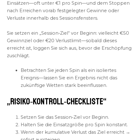
Einsätzen—oft unter €1 pro Spin—und dem Stoppen
nach Erreichen vorab festgelegter Gewinne oder
Verluste innerhalb des Sessionsfensters.
Sie setzen ein „Session‑Ziel“ vor Beginn: vielleicht €50
Gewinnziel oder €20 Verlustlimit—sobald dieses
erreicht ist, loggen Sie sich aus, bevor die Erschöpfung
zuschlägt.
Betrachten Sie jeden Spin als ein isoliertes
Ereignis—lassen Sie ein Ergebnis nicht das
zukünftige Wetten stark beeinflussen.
„Risiko‑Kontroll‑Checkliste“
Setzen Sie das Session‑Ziel vor Beginn.
Halten Sie die Einsatzgröße pro Spin konstant.
Wenn der kumulative Verlust das Ziel erreicht →
sofort aussteigen.