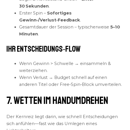
30 Sekunden
.
Erster Spin –
Sofortiges
Gewinn‑/Verlust‑Feedback
.
Gesamtdauer der Session – typischerweise
5–10
Minuten
.
Ihr Entscheidungs‑Flow
Wenn Gewinn > Schwelle → einsammeln &
weiterziehen.
Wenn Verlust → Budget schnell auf einen
anderen Titel oder Free‑Spin‑Block umverteilen.
7. Wetten im Handumdrehen
Der Kernreiz liegt darin, wie schnell Entscheidungen
sich anfühlen—fast wie das Umlegen eines