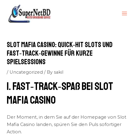
Skip
MAI
to
ME
content
Slot Mafia Casino: Quick‑Hit Slots und
Fast‑Track‑Gewinne für kurze
Spielsessions
/
Uncategorized
/ By
sakil
1. Fast‑Track‑Spaß bei Slot
Mafia Casino
Der Moment, in dem Sie auf der Homepage von Slot
Mafia Casino landen, spüren Sie den Puls sofortiger
Action.